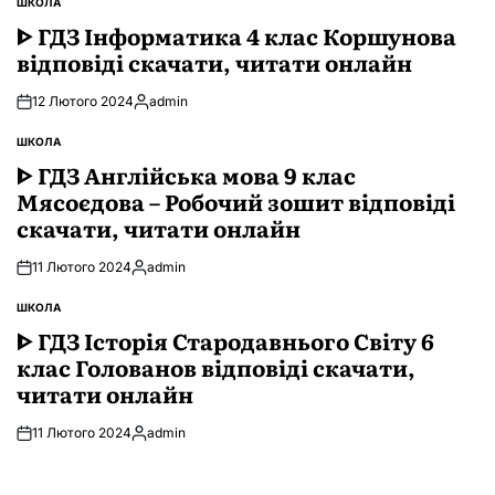
ШКОЛА
ОПУБЛІКУВАТИ
У
ᐈ ГДЗ Інформатика 4 клас Коршунова
відповіді скачати, читати онлайн
12 Лютого 2024
admin
Опубліковано
ШКОЛА
ОПУБЛІКУВАТИ
У
ᐈ ГДЗ Англійська мова 9 клас
Мясоєдова – Робочий зошит відповіді
скачати, читати онлайн
11 Лютого 2024
admin
Опубліковано
ШКОЛА
ОПУБЛІКУВАТИ
У
ᐈ ГДЗ Історія Стародавнього Свiту 6
клас Голованов відповіді скачати,
читати онлайн
11 Лютого 2024
admin
Опубліковано