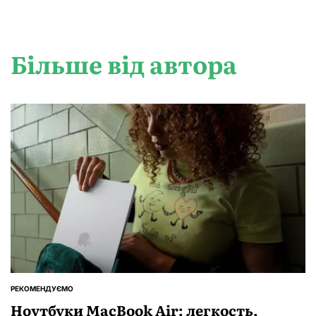
Більше від автора
РЕКОМЕНДУЄМО
ОПУБЛІКУВАТИ
У
Ноутбуки MacBook Air: легкость,