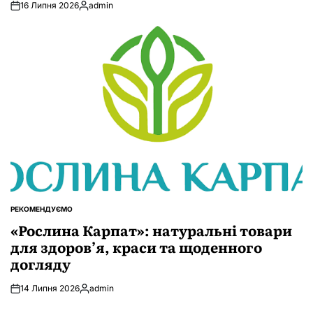
16 Липня 2026
admin
Опубліковано
РЕКОМЕНДУЄМО
ОПУБЛІКУВАТИ
У
«Рослина Карпат»: натуральні товари
для здоров’я, краси та щоденного
догляду
14 Липня 2026
admin
Опубліковано