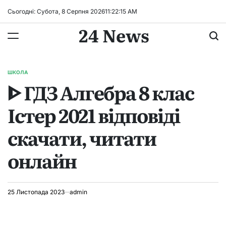
Перейти
Сьогодні: Субота, 8 Серпня 2026
11
:
22
:
15
AM
до
24 News
вмісту
ШКОЛА
ОПУБЛІКУВАТИ
ᐈ ГДЗ Алгебра 8 клас
У
Істер 2021 відповіді
скачати, читати
онлайн
25 Листопада 2023
admin