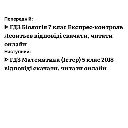
Навігація
Попередній:
записів
ᐈ ГДЗ Біологія 7 клас Експрес-контроль
Леонтьєв відповіді скачати, читати
онлайн
Наступний:
ᐈ ГДЗ Математика (Істер) 5 клас 2018
відповіді скачати, читати онлайн