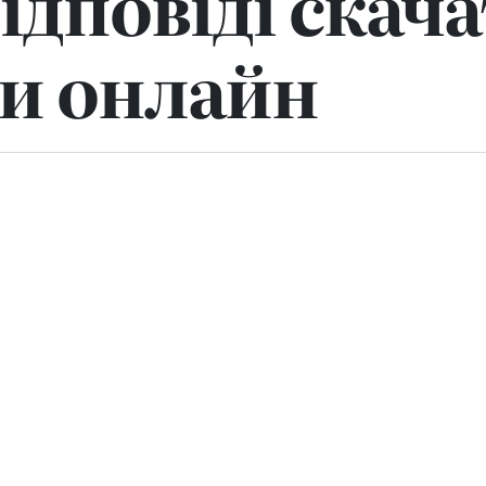
ідповіді скача
и онлайн