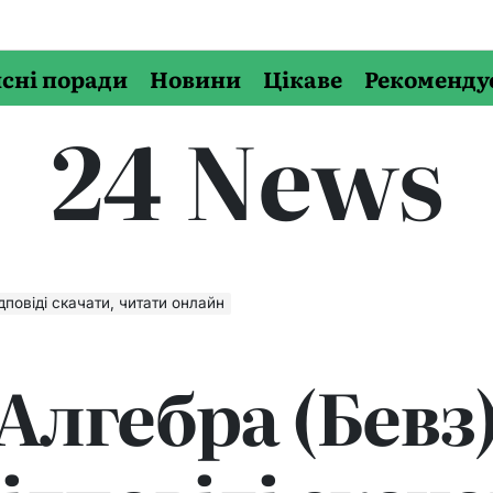
сні поради
Новини
Цікаве
Рекоменду
24 News
дповіді скачати, читати онлайн
Алгебра (Бевз)