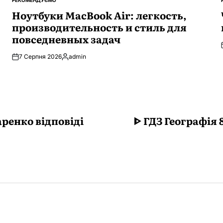
РЕКОМЕНДУЄМО
ОПУБЛІКУВАТИ
У
Ноутбуки MacBook Air: легкость,
производительность и стиль для
повседневных задач
7 Серпня 2026
admin
Опубліковано
аренко відповіді
ᐈ ГДЗ Географія 