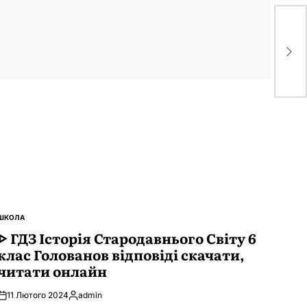
ᐈ 
ві
ШКОЛА
ОПУБЛІКУВАТИ
У
ᐈ ГДЗ Історія Стародавнього Свiту 6
клас Голованов відповіді скачати,
читати онлайн
11 Лютого 2024
admin
Опубліковано