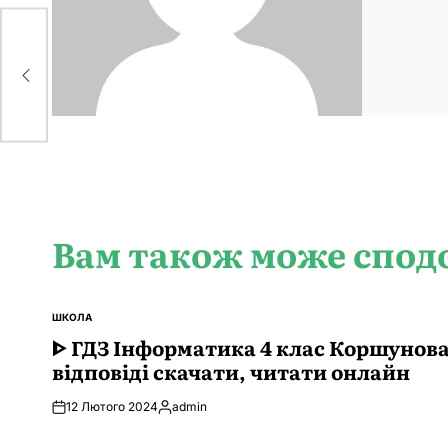
Вам також може спод
ШКОЛА
ОПУБЛІКУВАТИ
У
ᐈ ГДЗ Інформатика 4 клас Коршунов
відповіді скачати, читати онлайн
12 Лютого 2024
admin
Опубліковано