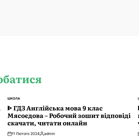
обатися
ШКОЛА
ОПУБЛІКУВАТИ
а
У
ᐈ ГДЗ Англійська мова 9 клас
Мясоєдова – Робочий зошит відповіді
скачати, читати онлайн
11 Лютого 2024
admin
Опубліковано