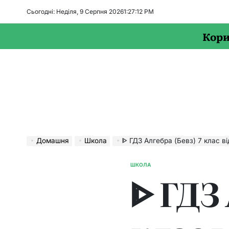
Перейти
Сьогодні: Неділя, 9 Серпня 2026
1
:
27
:
13
PM
до
вмісту
Кори
Домашня
Школа
ᐈ ГДЗ Алгебра (Бевз) 7 клас ві
ШКОЛА
ОПУБЛІКУВАТИ
ᐈ ГДЗ 
У