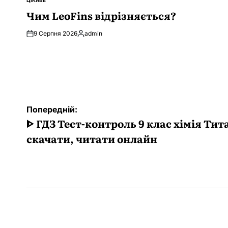
ЦІКАВЕ
ОПУБЛІКУВАТИ
У
Чим LeoFins відрізняється?
9 Серпня 2026
admin
Опубліковано
Навігація
Попередній:
записів
ᐈ ГДЗ Тест-контроль 9 клас хімія Тит
скачати, читати онлайн