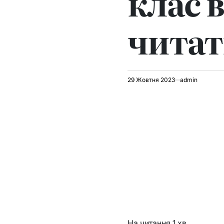
клас в
читат
29 Жовтня 2023
admin
На читання
1 хв