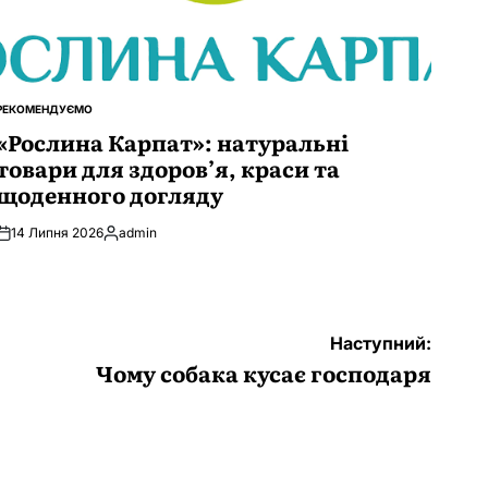
РЕКОМЕНДУЄМО
ОПУБЛІКУВАТИ
У
«Рослина Карпат»: натуральні
товари для здоров’я, краси та
щоденного догляду
14 Липня 2026
admin
Опубліковано
Наступний:
Чому собака кусає господаря