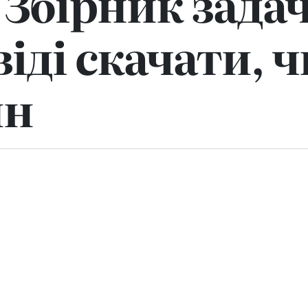
– Збірник зада
віді скачати, 
йн