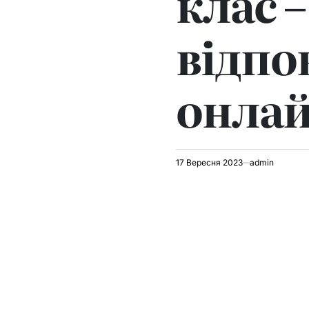
клас 
відпо
онла
17 Вересня 2023
admin