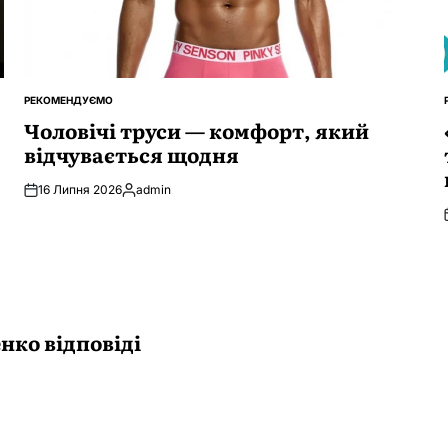
РЕКОМЕНДУЄМО
ОПУБЛІКУВАТИ
У
Чоловічі труси — комфорт, який
відчувається щодня
16 Липня 2026
admin
Опубліковано
нко відповіді