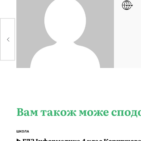
Вам також може спод
ШКОЛА
ОПУБЛІКУВАТИ
У
ᐈ ГДЗ Інформатика 4 клас Коршунов