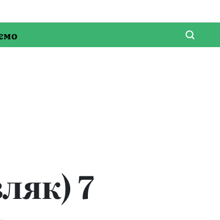
ємо
ляк) 7