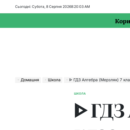
Перейти
Сьогодні: Субота, 8 Серпня 2026
8
:
20
:
04
AM
до
вмісту
Кори
Домашня
Школа
ᐈ ГДЗ Алгебра (Мерзляк) 7 клас – Зб
ШКОЛА
ОПУБЛІКУВАТИ
ᐈ ГДЗ
У