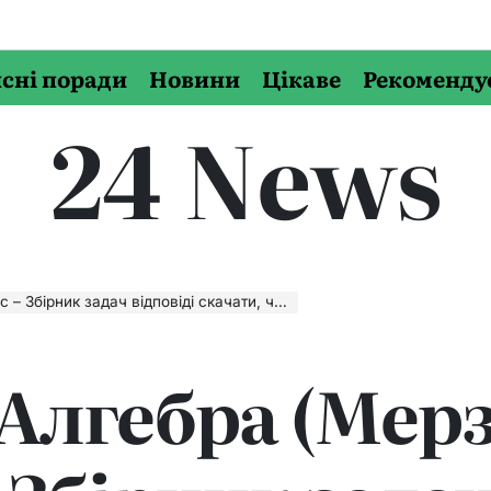
сні поради
Новини
Цікаве
Рекоменду
24 News
ірник задач відповіді скачати, читати онлайн
 Алгебра (Мерз