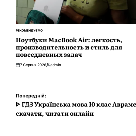
РЕКОМЕНДУЄМО
ОПУБЛІКУВАТИ
У
Ноутбуки MacBook Air: легкость,
производительность и стиль для
повседневных задач
7 Серпня 2026
admin
Опубліковано
Навігація
Попередній:
записів
ᐈ ГДЗ Українська мова 10 клас Авраме
скачати, читати онлайн