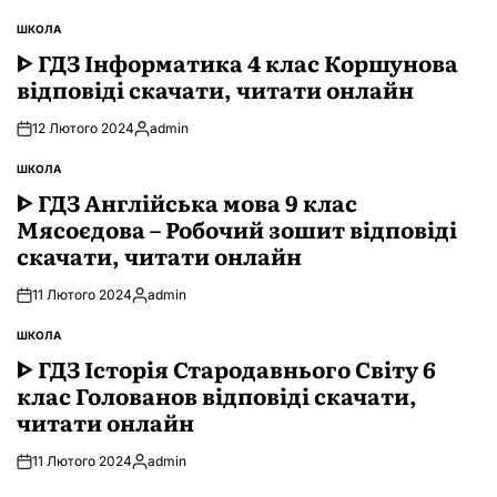
ШКОЛА
ОПУБЛІКУВАТИ
У
ᐈ ГДЗ Інформатика 4 клас Коршунова
відповіді скачати, читати онлайн
12 Лютого 2024
admin
Опубліковано
ШКОЛА
ОПУБЛІКУВАТИ
У
ᐈ ГДЗ Англійська мова 9 клас
Мясоєдова – Робочий зошит відповіді
скачати, читати онлайн
11 Лютого 2024
admin
Опубліковано
ШКОЛА
ОПУБЛІКУВАТИ
У
ᐈ ГДЗ Історія Стародавнього Свiту 6
клас Голованов відповіді скачати,
читати онлайн
11 Лютого 2024
admin
Опубліковано