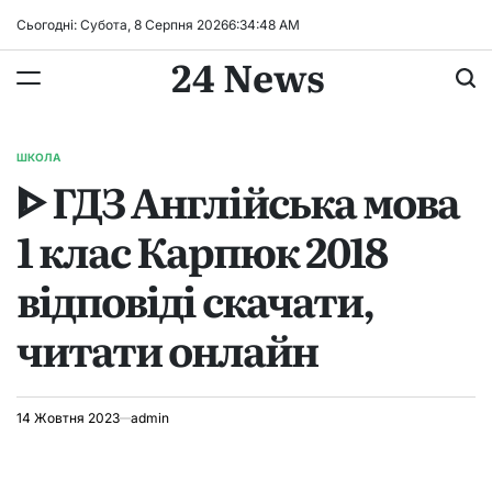
Перейти
Сьогодні: Субота, 8 Серпня 2026
6
:
34
:
48
AM
до
24 News
вмісту
ШКОЛА
ОПУБЛІКУВАТИ
ᐈ ГДЗ Англійська мова
У
1 клас Карпюк 2018
відповіді скачати,
читати онлайн
14 Жовтня 2023
admin