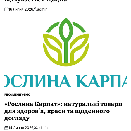
16 Липня 2026
admin
Опубліковано
РЕКОМЕНДУЄМО
ОПУБЛІКУВАТИ
У
«Рослина Карпат»: натуральні товари
для здоров’я, краси та щоденного
догляду
14 Липня 2026
admin
Опубліковано