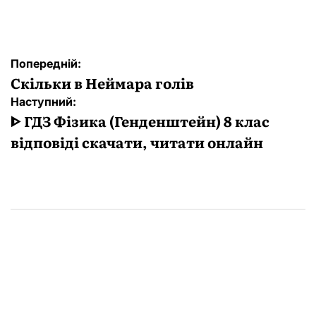
Навігація
Попередній:
записів
Скільки в Неймара голів
Наступний:
ᐈ ГДЗ Фізика (Генденштейн) 8 клас
відповіді скачати, читати онлайн