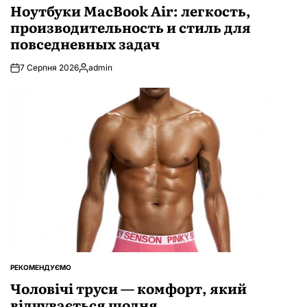
У
Ноутбуки MacBook Air: легкость,
производительность и стиль для
повседневных задач
7 Серпня 2026
admin
Опубліковано
РЕКОМЕНДУЄМО
ОПУБЛІКУВАТИ
У
Чоловічі труси — комфорт, який
відчувається щодня