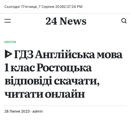
Перейти
Сьогодні: П’ятниця, 7 Серпня 2026
2
:
37
:
25
PM
до
24 News
вмісту
ШКОЛА
ОПУБЛІКУВАТИ
ᐈ ГДЗ Англійська мова
У
1 клас Ростоцька
відповіді скачати,
читати онлайн
28 Липня 2023
admin