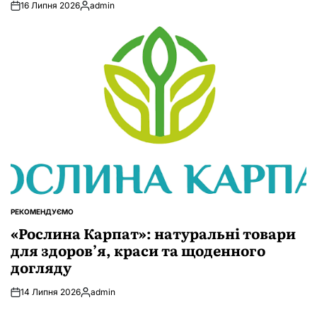
16 Липня 2026
admin
Опубліковано
РЕКОМЕНДУЄМО
ОПУБЛІКУВАТИ
У
«Рослина Карпат»: натуральні товари
для здоров’я, краси та щоденного
догляду
14 Липня 2026
admin
Опубліковано