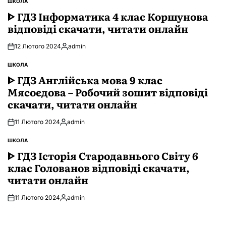
ШКОЛА
ОПУБЛІКУВАТИ
У
ᐈ ГДЗ Інформатика 4 клас Коршунова
відповіді скачати, читати онлайн
12 Лютого 2024
admin
Опубліковано
ШКОЛА
ОПУБЛІКУВАТИ
У
ᐈ ГДЗ Англійська мова 9 клас
Мясоєдова – Робочий зошит відповіді
скачати, читати онлайн
11 Лютого 2024
admin
Опубліковано
ШКОЛА
ОПУБЛІКУВАТИ
У
ᐈ ГДЗ Історія Стародавнього Свiту 6
клас Голованов відповіді скачати,
читати онлайн
11 Лютого 2024
admin
Опубліковано