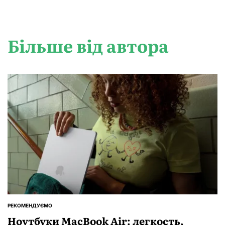
Більше від автора
РЕКОМЕНДУЄМО
ОПУБЛІКУВАТИ
У
Ноутбуки MacBook Air: легкость,