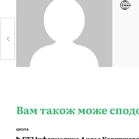
Вам також може спод
ШКОЛА
ОПУБЛІКУВАТИ
У
ᐈ ГДЗ Інформатика 4 клас Коршунов