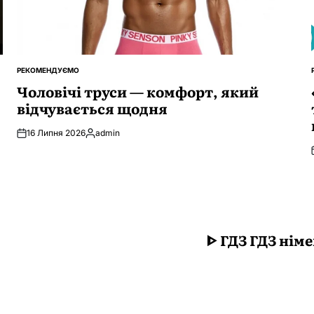
РЕКОМЕНДУЄМО
ОПУБЛІКУВАТИ
У
Чоловічі труси — комфорт, який
відчувається щодня
16 Липня 2026
admin
Опубліковано
ᐈ ГДЗ ГДЗ нім