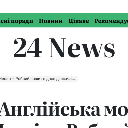
сні поради
Новини
Цікаве
Рекоменду
24 News
 Робчий зошит відповіді скачати, читати онлайн
 Англійська мо