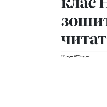
клас 
зошит
читат
7 Грудня 2023
admin