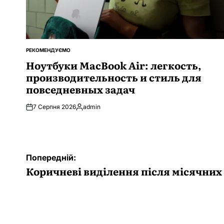
РЕКОМЕНДУЄМО
ОПУБЛІКУВАТИ
У
Ноутбуки MacBook Air: легкость,
производительность и стиль для
повседневных задач
7 Серпня 2026
admin
Опубліковано
Навігація
Попередній:
записів
Коричневі виділення після місячних