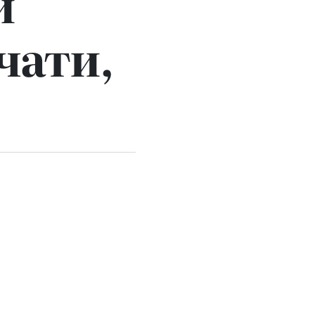
й
чати,