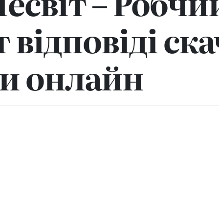
Несвіт – Робчи
 відповіді ска
и онлайн