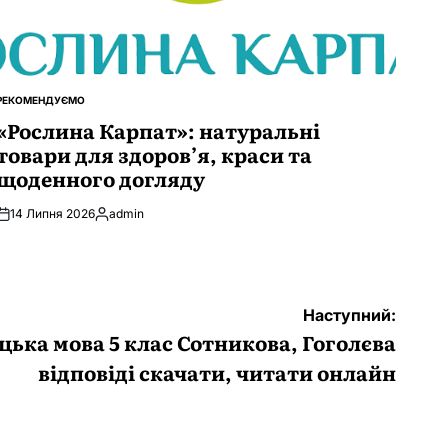
РЕКОМЕНДУЄМО
ОПУБЛІКУВАТИ
У
«Рослина Карпат»: натуральні
товари для здоров’я, краси та
щоденного догляду
14 Липня 2026
admin
Опубліковано
Наступний:
ецька мова 5 клас Сотникова, Гоголєва
відповіді скачати, читати онлайн