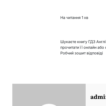
На читання
1 хв
Шукаєте книгу ГДЗ Англі
прочитати її онлайн або 
Робчий зошит відповіді
admi