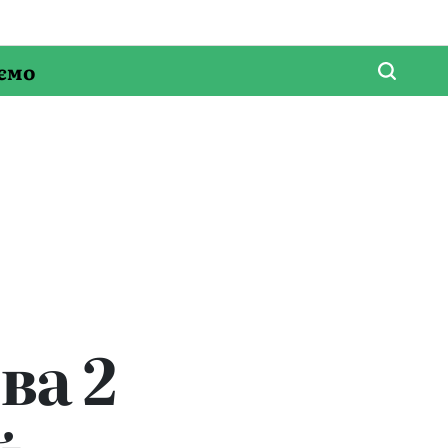
ємо
ва 2