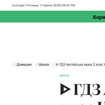
Перейти
Сьогодні: П’ятниця, 7 Серпня 2026
2
:
06
:
21
PM
до
вмісту
Кори
Домашня
Школа
ᐈ ГДЗ Англійська мова 2 клас Несвіт –
ШКОЛА
ОПУБЛІКУВАТИ
ᐈ ГДЗ
У