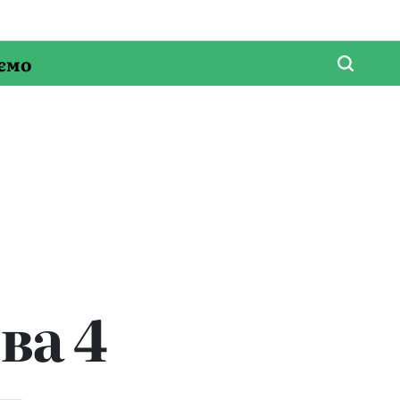
ємо
ва 4