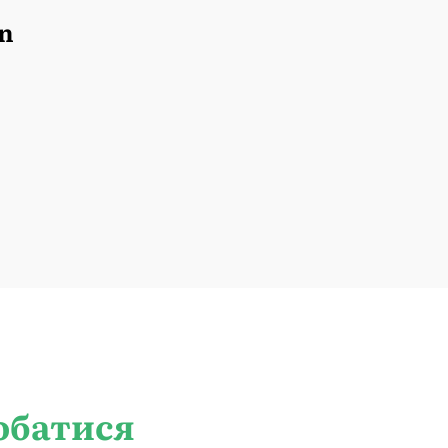
n
обатися