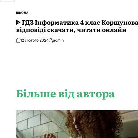
ШКОЛА
ОПУБЛІКУВАТИ
У
ᐈ ГДЗ Інформатика 4 клас Коршунов
відповіді скачати, читати онлайн
12 Лютого 2024
admin
Опубліковано
Більше від автора