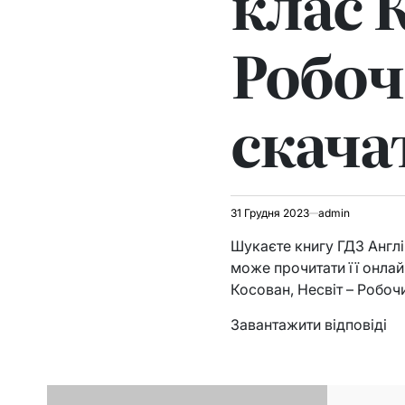
клас 
Робоч
скача
31 Грудня 2023
admin
Шукаєте книгу ГДЗ Англій
може прочитати її онлай
Косован, Несвіт – Робоч
Завантажити відповіді