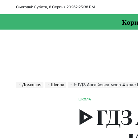
Перейти
Сьогодні: Субота, 8 Серпня 2026
2
:
25
:
39
PM
до
вмісту
Кори
Домашня
Школа
ᐈ ГДЗ Англійська мова 4 клас Косован, Несв
ШКОЛА
ОПУБЛІКУВАТИ
ᐈ ГДЗ
У