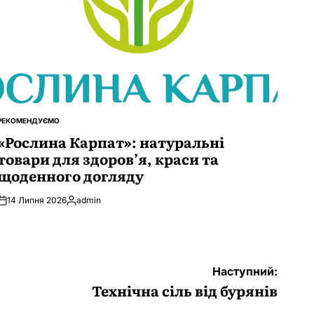
РЕКОМЕНДУЄМО
ОПУБЛІКУВАТИ
У
«Рослина Карпат»: натуральні
товари для здоров’я, краси та
щоденного догляду
14 Липня 2026
admin
Опубліковано
Наступний:
Технічна сіль від бурянів