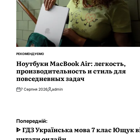
РЕКОМЕНДУЄМО
ОПУБЛІКУВАТИ
У
Ноутбуки MacBook Air: легкость,
производительность и стиль для
повседневных задач
7 Серпня 2026
admin
Опубліковано
Навігація
Попередній:
записів
ᐈ ГДЗ Українська мова 7 клас Ющук в
читати онлайн