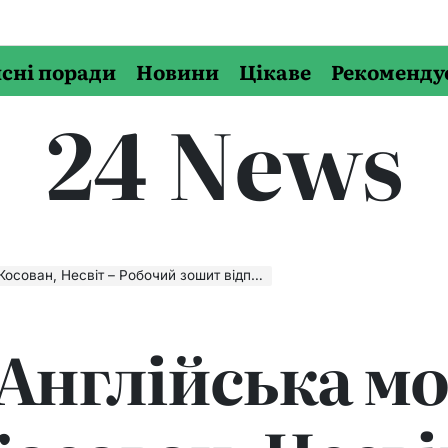
сні поради
Новини
Цікаве
Рекоменду
24 News
іт – Робочий зошит відповіді скачати, читати онлайн
 Англійська мо