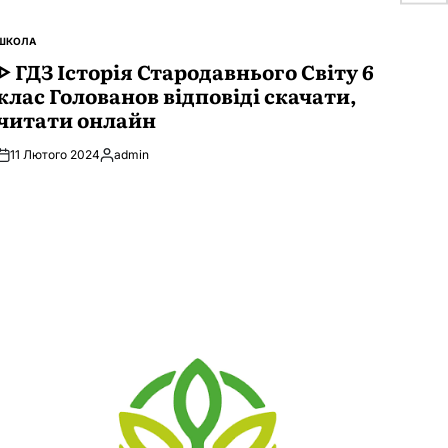
ШКОЛА
ОПУБЛІКУВАТИ
У
ᐈ ГДЗ Історія Стародавнього Свiту 6
клас Голованов відповіді скачати,
читати онлайн
11 Лютого 2024
admin
Опубліковано