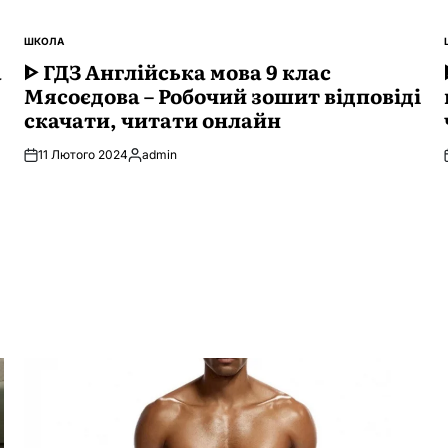
ШКОЛА
ОПУБЛІКУВАТИ
а
У
ᐈ ГДЗ Англійська мова 9 клас
Мясоєдова – Робочий зошит відповіді
скачати, читати онлайн
11 Лютого 2024
admin
Опубліковано