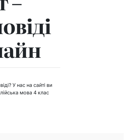
т –
овіді
лайн
ді? У нас на сайті ви
глійська мова 4 клас