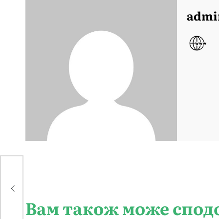
admi
щук
н
Вам також може спод