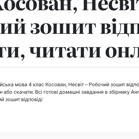
Косован, Несві
ий зошит відп
ти, читати он
ська мова 4 клас Косован, Несвіт – Робочий зошит відпові
н або скачати. Всі готові домашні завдання в збірнику Ан
ий зошит відповіді