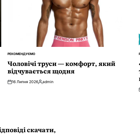
РЕКОМЕНДУЄМО
ОПУБЛІКУВАТИ
У
Чоловічі труси — комфорт, який
відчувається щодня
16 Липня 2026
admin
Опубліковано
ідповіді скачати,