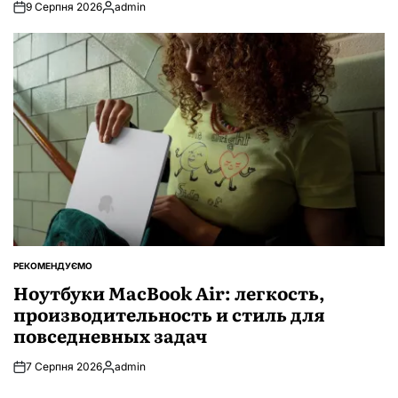
9 Серпня 2026
admin
Опубліковано
РЕКОМЕНДУЄМО
ОПУБЛІКУВАТИ
У
Ноутбуки MacBook Air: легкость,
производительность и стиль для
повседневных задач
7 Серпня 2026
admin
Опубліковано