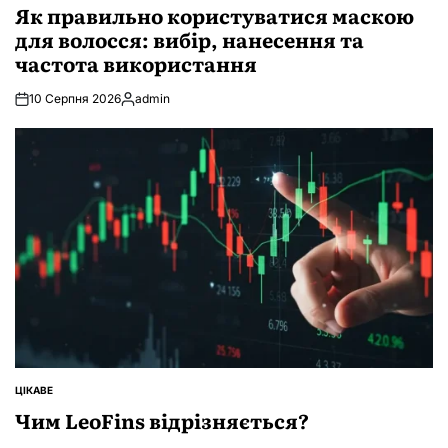
У
Як правильно користуватися маскою
для волосся: вибір, нанесення та
частота використання
10 Серпня 2026
admin
Опубліковано
ЦІКАВЕ
ОПУБЛІКУВАТИ
У
Чим LeoFins відрізняється?