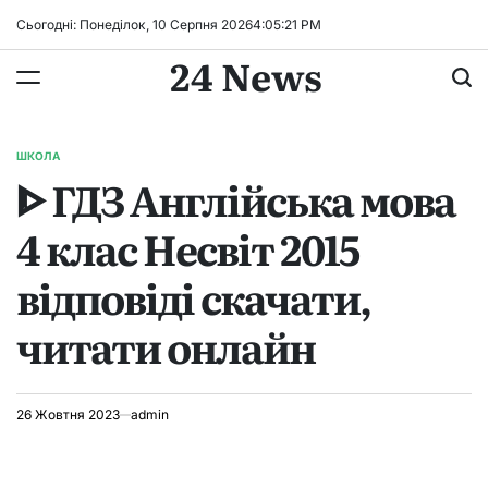
Перейти
Сьогодні: Понеділок, 10 Серпня 2026
4
:
05
:
22
PM
до
24 News
вмісту
ШКОЛА
ОПУБЛІКУВАТИ
ᐈ ГДЗ Англійська мова
У
4 клас Несвіт 2015
відповіді скачати,
читати онлайн
26 Жовтня 2023
admin