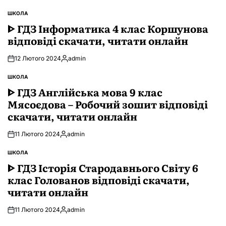
ШКОЛА
ОПУБЛІКУВАТИ
У
ᐈ ГДЗ Інформатика 4 клас Коршунова
відповіді скачати, читати онлайн
12 Лютого 2024
admin
Опубліковано
ШКОЛА
ОПУБЛІКУВАТИ
У
ᐈ ГДЗ Англійська мова 9 клас
Мясоєдова – Робочий зошит відповіді
скачати, читати онлайн
11 Лютого 2024
admin
Опубліковано
ШКОЛА
ОПУБЛІКУВАТИ
У
ᐈ ГДЗ Історія Стародавнього Свiту 6
клас Голованов відповіді скачати,
читати онлайн
11 Лютого 2024
admin
Опубліковано