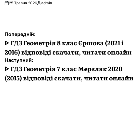
25 Травня 2026
admin
Опубліковано
Навігація
Попередній:
записів
ᐈ ГДЗ Геометрія 8 клас Єршова (2021 і
2016) відповіді скачати, читати онлайн
Наступний:
ᐈ ГДЗ Геометрія 7 клас Мерзляк 2020
(2015) відповіді скачати, читати онлайн