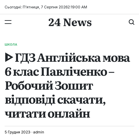
Перейти
Сьогодні: П’ятниця, 7 Серпня 2026
2
:
19
:
01
AM
до
24 News
вмісту
ШКОЛА
ОПУБЛІКУВАТИ
ᐈ ГДЗ Англійська мова
У
6 клас Павліченко –
Робочий Зошит
відповіді скачати,
читати онлайн
5 Грудня 2023
admin