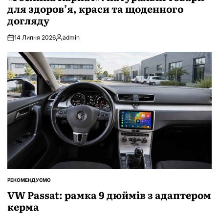
для здоров’я, краси та щоденного
догляду
14 Липня 2026
admin
Опубліковано
РЕКОМЕНДУЄМО
ОПУБЛІКУВАТИ
У
VW Passat: рамка 9 дюймів з адаптером
керма