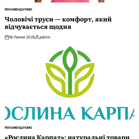
РЕКОМЕНДУЄМО
ОПУБЛІКУВАТИ
У
Чоловічі труси — комфорт, який
відчувається щодня
16 Липня 2026
admin
Опубліковано
РЕКОМЕНДУЄМО
ОПУБЛІКУВАТИ
У
«Рослина Карпат»: натуральні товари