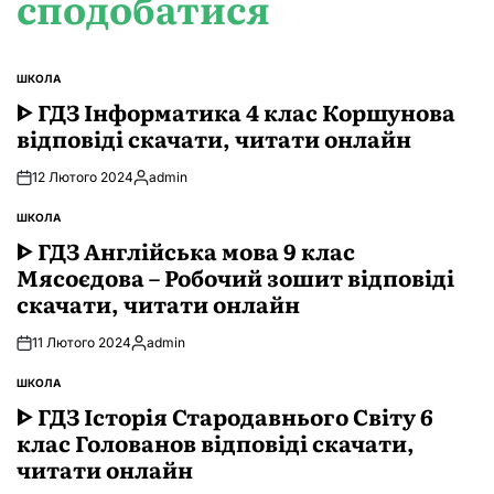
сподобатися
ШКОЛА
ОПУБЛІКУВАТИ
У
ᐈ ГДЗ Інформатика 4 клас Коршунова
відповіді скачати, читати онлайн
12 Лютого 2024
admin
Опубліковано
ШКОЛА
ОПУБЛІКУВАТИ
У
ᐈ ГДЗ Англійська мова 9 клас
Мясоєдова – Робочий зошит відповіді
скачати, читати онлайн
11 Лютого 2024
admin
Опубліковано
ШКОЛА
ОПУБЛІКУВАТИ
У
ᐈ ГДЗ Історія Стародавнього Свiту 6
клас Голованов відповіді скачати,
читати онлайн