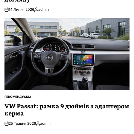
14 Липня 2026
admin
Опубліковано
РЕКОМЕНДУЄМО
ОПУБЛІКУВАТИ
У
VW Passat: рамка 9 дюймів з адаптером
керма
25 Травня 2026
admin
Опубліковано