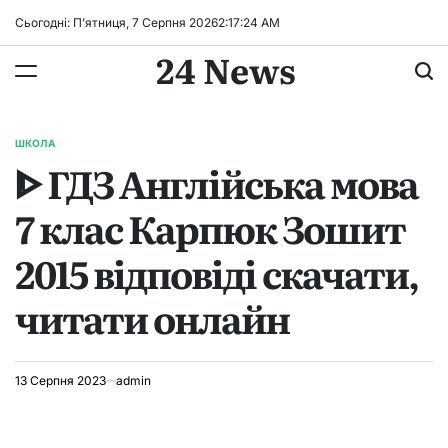
Перейти
Сьогодні: П’ятниця, 7 Серпня 2026
2
:
17
:
25
AM
до
24 News
вмісту
ШКОЛА
ОПУБЛІКУВАТИ
ᐈ ГДЗ Англійська мова
У
7 клас Карпюк Зошит
2015 відповіді скачати,
читати онлайн
13 Серпня 2023
admin