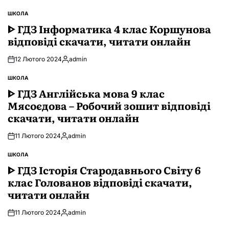
ШКОЛА
ОПУБЛІКУВАТИ
У
ᐈ ГДЗ Інформатика 4 клас Коршунова
відповіді скачати, читати онлайн
12 Лютого 2024
admin
Опубліковано
ШКОЛА
ОПУБЛІКУВАТИ
У
ᐈ ГДЗ Англійська мова 9 клас
Мясоєдова – Робочий зошит відповіді
скачати, читати онлайн
11 Лютого 2024
admin
Опубліковано
ШКОЛА
ОПУБЛІКУВАТИ
У
ᐈ ГДЗ Історія Стародавнього Свiту 6
клас Голованов відповіді скачати,
читати онлайн
11 Лютого 2024
admin
Опубліковано