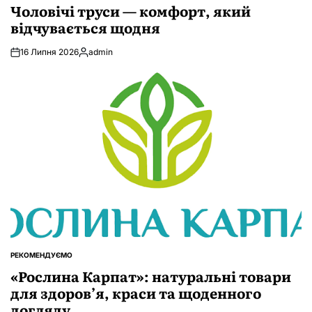
У
Чоловічі труси — комфорт, який
відчувається щодня
16 Липня 2026
admin
Опубліковано
РЕКОМЕНДУЄМО
ОПУБЛІКУВАТИ
У
«Рослина Карпат»: натуральні товари
для здоров’я, краси та щоденного
догляду