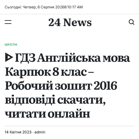
Перейти
Сьогодні: Четвер, 6 Серпня 2026
8
:
10
:
17
AM
до
24 News
вмісту
ШКОЛА
ОПУБЛІКУВАТИ
ᐈ ГДЗ Англійська мова
У
Карпюк 8 клас –
Робочий зошит 2016
відповіді скачати,
читати онлайн
14 Квітня 2023
admin