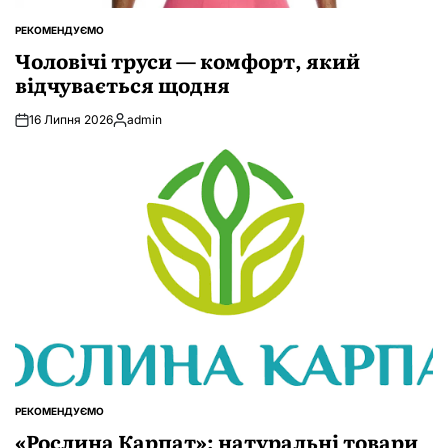
РЕКОМЕНДУЄМО
ОПУБЛІКУВАТИ
У
Чоловічі труси — комфорт, який
відчувається щодня
16 Липня 2026
admin
Опубліковано
РЕКОМЕНДУЄМО
ОПУБЛІКУВАТИ
У
«Рослина Карпат»: натуральні товари