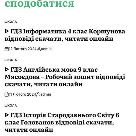
сподобатися
ШКОЛА
ОПУБЛІКУВАТИ
У
ᐈ ГДЗ Інформатика 4 клас Коршунова
відповіді скачати, читати онлайн
12 Лютого 2024
admin
Опубліковано
ШКОЛА
ОПУБЛІКУВАТИ
У
ᐈ ГДЗ Англійська мова 9 клас
Мясоєдова – Робочий зошит відповіді
скачати, читати онлайн
11 Лютого 2024
admin
Опубліковано
ШКОЛА
ОПУБЛІКУВАТИ
У
ᐈ ГДЗ Історія Стародавнього Свiту 6
клас Голованов відповіді скачати,
читати онлайн