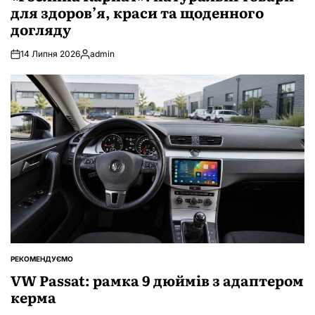
для здоров’я, краси та щоденного
догляду
14 Липня 2026
admin
Опубліковано
РЕКОМЕНДУЄМО
ОПУБЛІКУВАТИ
У
VW Passat: рамка 9 дюймів з адаптером
керма