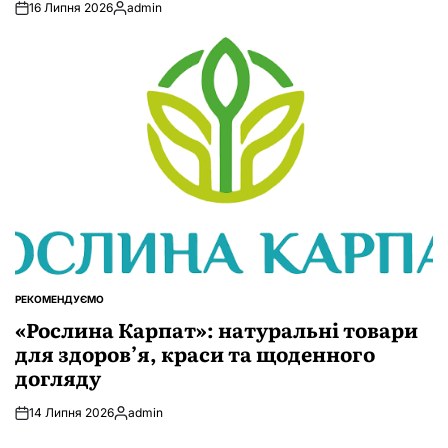
16 Липня 2026
admin
Опубліковано
РЕКОМЕНДУЄМО
ОПУБЛІКУВАТИ
У
«Рослина Карпат»: натуральні товари
для здоров’я, краси та щоденного
догляду
14 Липня 2026
admin
Опубліковано