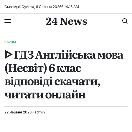
Перейти
Сьогодні: Субота, 8 Серпня 2026
6
:
14
:
18
AM
до
24 News
вмісту
ШКОЛА
ОПУБЛІКУВАТИ
ᐈ ГДЗ Англійська мова
У
(Несвіт) 6 клас
відповіді скачати,
читати онлайн
22 Червня 2023
admin