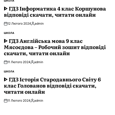
ШКОЛА
ОПУБЛІКУВАТИ
У
ᐈ ГДЗ Інформатика 4 клас Коршунова
відповіді скачати, читати онлайн
12 Лютого 2024
admin
Опубліковано
ШКОЛА
ОПУБЛІКУВАТИ
У
ᐈ ГДЗ Англійська мова 9 клас
Мясоєдова – Робочий зошит відповіді
скачати, читати онлайн
11 Лютого 2024
admin
Опубліковано
ШКОЛА
ОПУБЛІКУВАТИ
У
ᐈ ГДЗ Історія Стародавнього Свiту 6
клас Голованов відповіді скачати,
читати онлайн
11 Лютого 2024
admin
Опубліковано