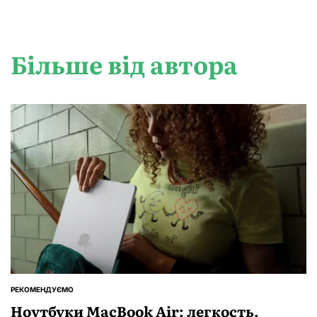
Більше від автора
РЕКОМЕНДУЄМО
ОПУБЛІКУВАТИ
У
Ноутбуки MacBook Air: легкость,