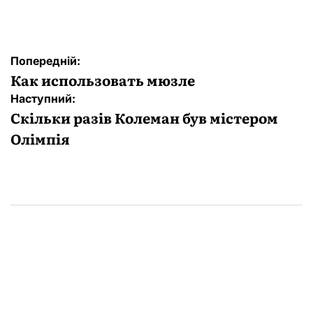
Навігація
Попередній:
записів
Как использовать мюзле
Наступний:
Скільки разів Колеман був містером
Олімпія