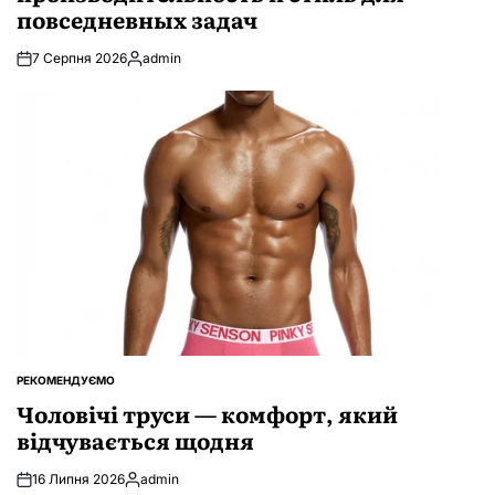
повседневных задач
7 Серпня 2026
admin
Опубліковано
РЕКОМЕНДУЄМО
ОПУБЛІКУВАТИ
У
Чоловічі труси — комфорт, який
відчувається щодня
16 Липня 2026
admin
Опубліковано