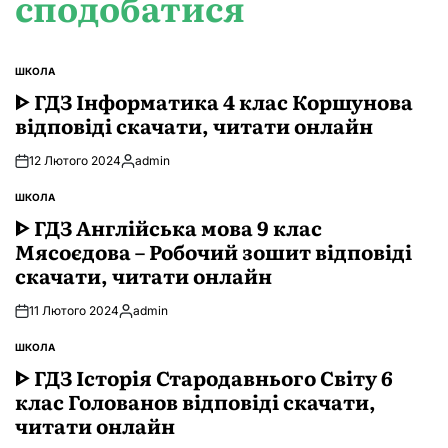
сподобатися
ШКОЛА
ОПУБЛІКУВАТИ
У
ᐈ ГДЗ Інформатика 4 клас Коршунова
відповіді скачати, читати онлайн
12 Лютого 2024
admin
Опубліковано
ШКОЛА
ОПУБЛІКУВАТИ
У
ᐈ ГДЗ Англійська мова 9 клас
Мясоєдова – Робочий зошит відповіді
скачати, читати онлайн
11 Лютого 2024
admin
Опубліковано
ШКОЛА
ОПУБЛІКУВАТИ
У
ᐈ ГДЗ Історія Стародавнього Свiту 6
клас Голованов відповіді скачати,
читати онлайн