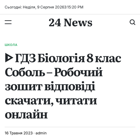
Перейти
Сьогодні: Неділя, 9 Серпня 2026
3
:
15
:
21
PM
до
24 News
вмісту
ШКОЛА
ОПУБЛІКУВАТИ
ᐈ ГДЗ Біологія 8 клас
У
Соболь – Робочий
зошит відповіді
скачати, читати
онлайн
16 Травня 2023
admin