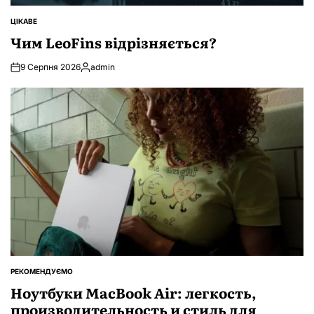
ЦІКАВЕ
ОПУБЛІКУВАТИ
У
Чим LeoFins відрізняється?
9 Серпня 2026
admin
Опубліковано
РЕКОМЕНДУЄМО
ОПУБЛІКУВАТИ
У
Ноутбуки MacBook Air: легкость,
производительность и стиль для