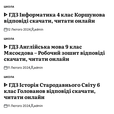
ШКОЛА
ОПУБЛІКУВАТИ
У
ᐈ ГДЗ Інформатика 4 клас Коршунова
відповіді скачати, читати онлайн
12 Лютого 2024
admin
Опубліковано
ШКОЛА
ОПУБЛІКУВАТИ
У
ᐈ ГДЗ Англійська мова 9 клас
Мясоєдова – Робочий зошит відповіді
скачати, читати онлайн
11 Лютого 2024
admin
Опубліковано
ШКОЛА
ОПУБЛІКУВАТИ
У
ᐈ ГДЗ Історія Стародавнього Свiту 6
клас Голованов відповіді скачати,
читати онлайн
11 Лютого 2024
admin
Опубліковано