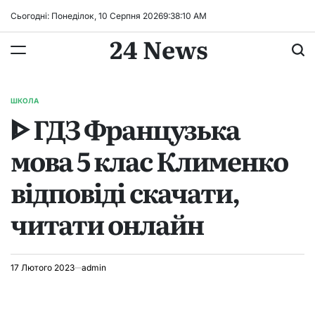
Перейти
Сьогодні: Понеділок, 10 Серпня 2026
9
:
38
:
11
AM
до
24 News
вмісту
ШКОЛА
ОПУБЛІКУВАТИ
ᐈ ГДЗ Французька
У
мова 5 клас Клименко
відповіді скачати,
читати онлайн
17 Лютого 2023
admin