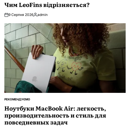
У
Чим LeoFins відрізняється?
9 Серпня 2026
admin
Опубліковано
РЕКОМЕНДУЄМО
ОПУБЛІКУВАТИ
У
Ноутбуки MacBook Air: легкость,
производительность и стиль для
повседневных задач