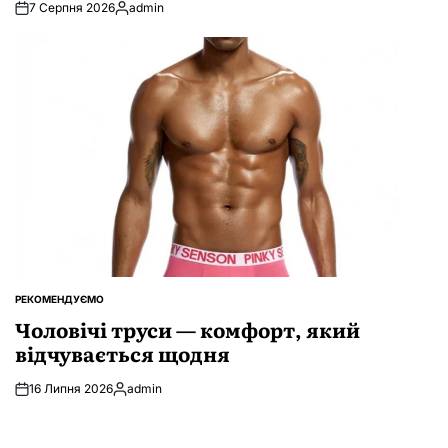
7 Серпня 2026
admin
Опубліковано
РЕКОМЕНДУЄМО
ОПУБЛІКУВАТИ
У
Чоловічі труси — комфорт, який
відчувається щодня
16 Липня 2026
admin
Опубліковано