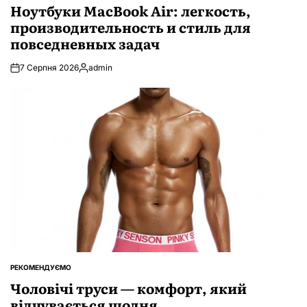
У
Ноутбуки MacBook Air: легкость,
производительность и стиль для
повседневных задач
7 Серпня 2026
admin
Опубліковано
РЕКОМЕНДУЄМО
ОПУБЛІКУВАТИ
У
Чоловічі труси — комфорт, який
відчувається щодня