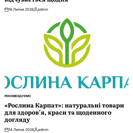
16 Липня 2026
admin
Опубліковано
РЕКОМЕНДУЄМО
ОПУБЛІКУВАТИ
У
«Рослина Карпат»: натуральні товари
для здоров’я, краси та щоденного
догляду
14 Липня 2026
admin
Опубліковано