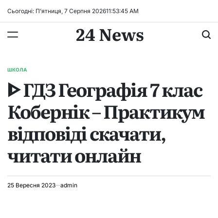
Перейти
Сьогодні: П’ятниця, 7 Серпня 2026
11
:
53
:
45
AM
до
24 News
вмісту
ШКОЛА
ОПУБЛІКУВАТИ
ᐈ ГДЗ Географія 7 клас
У
Кобернік – Практикум
відповіді скачати,
читати онлайн
25 Вересня 2023
admin