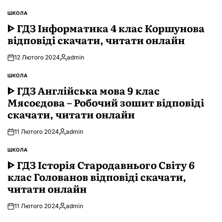
ШКОЛА
ОПУБЛІКУВАТИ
У
ᐈ ГДЗ Інформатика 4 клас Коршунова
відповіді скачати, читати онлайн
12 Лютого 2024
admin
Опубліковано
ШКОЛА
ОПУБЛІКУВАТИ
У
ᐈ ГДЗ Англійська мова 9 клас
Мясоєдова – Робочий зошит відповіді
скачати, читати онлайн
11 Лютого 2024
admin
Опубліковано
ШКОЛА
ОПУБЛІКУВАТИ
У
ᐈ ГДЗ Історія Стародавнього Свiту 6
клас Голованов відповіді скачати,
читати онлайн
11 Лютого 2024
admin
Опубліковано