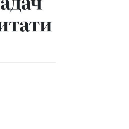
задач
читати