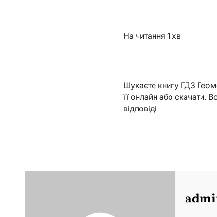
На читання
1 хв
Шукаєте книгу ГДЗ Геоме
її онлайн або скачати. В
відповіді
admi