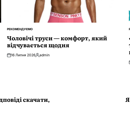
РЕКОМЕНДУЄМО
ОПУБЛІКУВАТИ
У
Чоловічі труси — комфорт, який
відчувається щодня
16 Липня 2026
admin
Опубліковано
ідповіді скачати,
Я