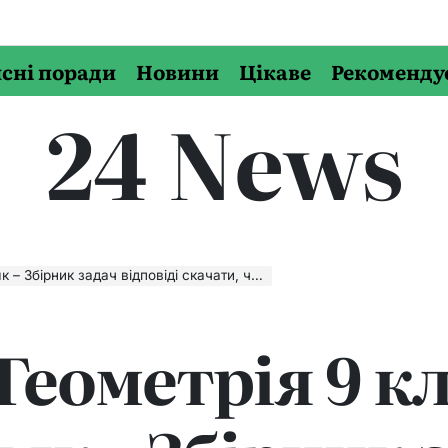
сні поради
Новини
Цікаве
Рекоменду
24 News
ірник задач відповіді скачати, читати онлайн
 Геометрія 9 к