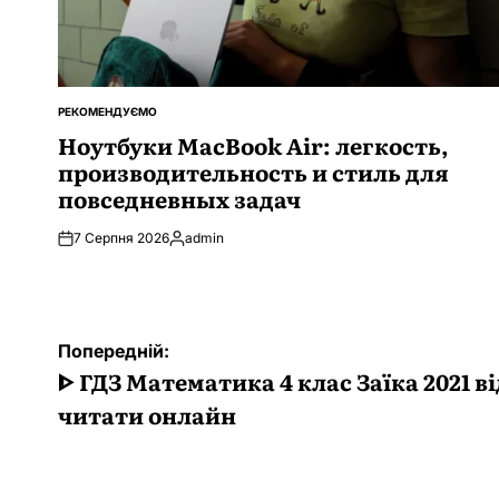
РЕКОМЕНДУЄМО
ОПУБЛІКУВАТИ
У
Ноутбуки MacBook Air: легкость,
производительность и стиль для
повседневных задач
7 Серпня 2026
admin
Опубліковано
Навігація
Попередній:
записів
ᐈ ГДЗ Математика 4 клас Заїка 2021 в
читати онлайн