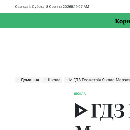
Перейти
Сьогодні: Субота, 8 Серпня 2026
5
:
19
:
08
AM
до
вмісту
Кори
Домашня
Школа
ᐈ ГДЗ Геометрія 9 клас Мерзляк – Зб
ШКОЛА
ОПУБЛІКУВАТИ
ᐈ ГДЗ
У