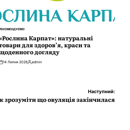
РЕКОМЕНДУЄМО
ОПУБЛІКУВАТИ
У
«Рослина Карпат»: натуральні
товари для здоров’я, краси та
щоденного догляду
14 Липня 2026
admin
Опубліковано
Наступний:
к зрозуміти що овуляція закінчилася