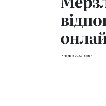
Мерзл
відпо
онла
17 Червня 2023
admin