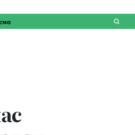
ємо
лас