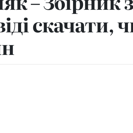
як – Збірник 
віді скачати, 
йн