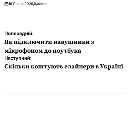
16 Липня 2026
admin
Опубліковано
Навігація
Попередній:
записів
Як підключити навушники з
мікрофоном до ноутбука
Наступний:
Скільки коштують елайнери в Україні