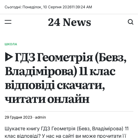
Перейти
Сьогодні: Понеділок, 10 Серпня 2026
11
:
39
:
25
AM
до
24 News
вмісту
ШКОЛА
ОПУБЛІКУВАТИ
ᐈ ГДЗ Геометрія (Бевз,
У
Владімірова) 11 клас
відповіді скачати,
читати онлайн
29 Грудня 2023
admin
Шукаєте книгу ГДЗ Геометрія (Бевз, Владімірова) 11
клас відповіді? У нас на сайті ви може прочитати її