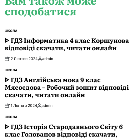
сподобатися
ШКОЛА
ОПУБЛІКУВАТИ
У
ᐈ ГДЗ Інформатика 4 клас Коршунова
відповіді скачати, читати онлайн
12 Лютого 2024
admin
Опубліковано
ШКОЛА
ОПУБЛІКУВАТИ
У
ᐈ ГДЗ Англійська мова 9 клас
Мясоєдова – Робочий зошит відповіді
скачати, читати онлайн
11 Лютого 2024
admin
Опубліковано
ШКОЛА
ОПУБЛІКУВАТИ
У
ᐈ ГДЗ Історія Стародавнього Свiту 6
клас Голованов відповіді скачати,