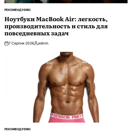
РЕКОМЕНДУЄМО
ОПУБЛІКУВАТИ
У
Ноутбуки MacBook Air: легкость,
производительность и стиль для
повседневных задач
7 Серпня 2026
admin
Опубліковано
РЕКОМЕНДУЄМО
ОПУБЛІКУВАТИ