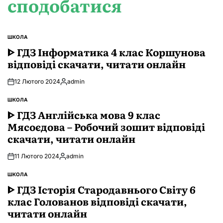
сподобатися
ШКОЛА
ОПУБЛІКУВАТИ
У
ᐈ ГДЗ Інформатика 4 клас Коршунова
відповіді скачати, читати онлайн
12 Лютого 2024
admin
Опубліковано
ШКОЛА
ОПУБЛІКУВАТИ
У
ᐈ ГДЗ Англійська мова 9 клас
Мясоєдова – Робочий зошит відповіді
скачати, читати онлайн
11 Лютого 2024
admin
Опубліковано
ШКОЛА
ОПУБЛІКУВАТИ
У
ᐈ ГДЗ Історія Стародавнього Свiту 6
клас Голованов відповіді скачати,
читати онлайн