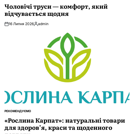
У
Чоловічі труси — комфорт, який
відчувається щодня
16 Липня 2026
admin
Опубліковано
РЕКОМЕНДУЄМО
ОПУБЛІКУВАТИ
У
«Рослина Карпат»: натуральні товари
для здоров’я, краси та щоденного