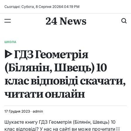
Перейти
Сьогодні: Субота, 8 Серпня 2026
4
:
04
:
19
PM
до
24 News
вмісту
ШКОЛА
ОПУБЛІКУВАТИ
ᐈ ГДЗ Геометрія
У
(Білянін, Швець) 10
клас відповіді скачати,
читати онлайн
17 Грудня 2023
admin
Шукаєте книгу ГДЗ Геометрія (Білянін, Швець) 10
клас відповіді? У нас на сайті ви може прочитати її