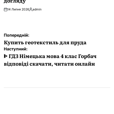
догляду
14 Липня 2026
admin
Опубліковано
Навігація
Попередній:
записів
Купить геотекстиль для пруда
Наступний:
ᐈ ГДЗ Німецька мова 4 клас Горбач
відповіді скачати, читати онлайн