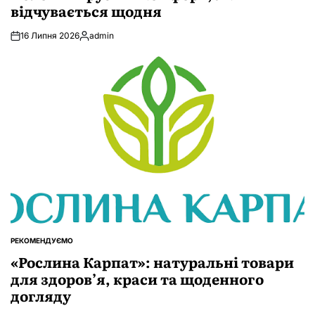
відчувається щодня
16 Липня 2026
admin
Опубліковано
РЕКОМЕНДУЄМО
ОПУБЛІКУВАТИ
У
«Рослина Карпат»: натуральні товари
для здоров’я, краси та щоденного
догляду