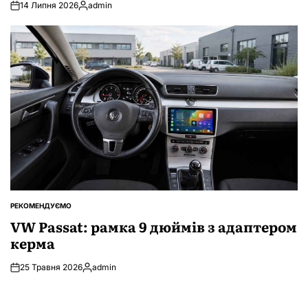
14 Липня 2026
admin
Опубліковано
РЕКОМЕНДУЄМО
ОПУБЛІКУВАТИ
У
VW Passat: рамка 9 дюймів з адаптером
керма
25 Травня 2026
admin
Опубліковано