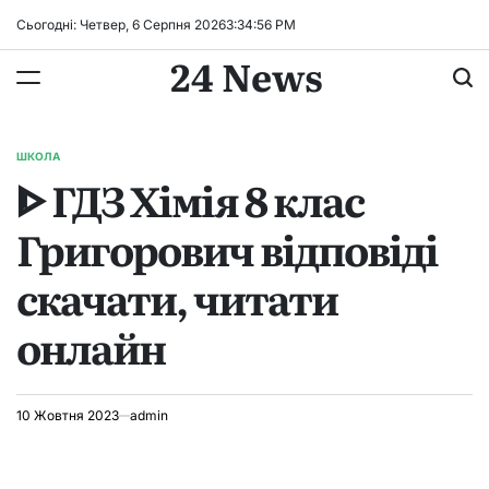
Перейти
Сьогодні: Четвер, 6 Серпня 2026
3
:
34
:
57
PM
до
24 News
вмісту
ШКОЛА
ОПУБЛІКУВАТИ
ᐈ ГДЗ Хімія 8 клас
У
Григорович відповіді
скачати, читати
онлайн
10 Жовтня 2023
admin