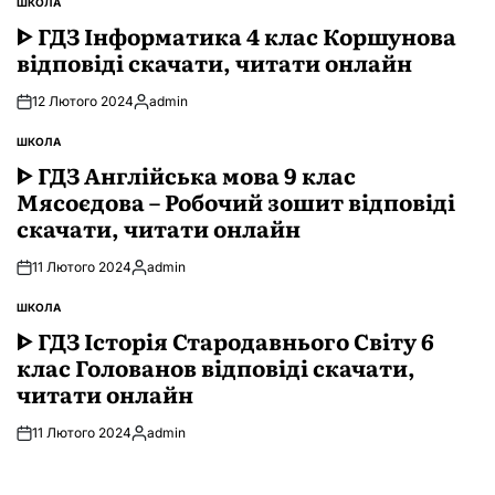
ШКОЛА
ОПУБЛІКУВАТИ
У
ᐈ ГДЗ Інформатика 4 клас Коршунова
відповіді скачати, читати онлайн
12 Лютого 2024
admin
Опубліковано
ШКОЛА
ОПУБЛІКУВАТИ
У
ᐈ ГДЗ Англійська мова 9 клас
Мясоєдова – Робочий зошит відповіді
скачати, читати онлайн
11 Лютого 2024
admin
Опубліковано
ШКОЛА
ОПУБЛІКУВАТИ
У
ᐈ ГДЗ Історія Стародавнього Свiту 6
клас Голованов відповіді скачати,
читати онлайн
11 Лютого 2024
admin
Опубліковано