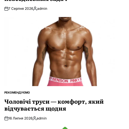
7 Серпня 2026
admin
Опубліковано
РЕКОМЕНДУЄМО
ОПУБЛІКУВАТИ
У
Чоловічі труси — комфорт, який
відчувається щодня
16 Липня 2026
admin
Опубліковано