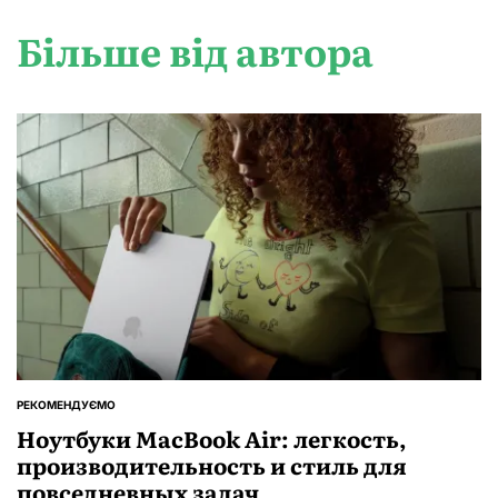
Більше від автора
РЕКОМЕНДУЄМО
ОПУБЛІКУВАТИ
У
Ноутбуки MacBook Air: легкость,
производительность и стиль для
повседневных задач