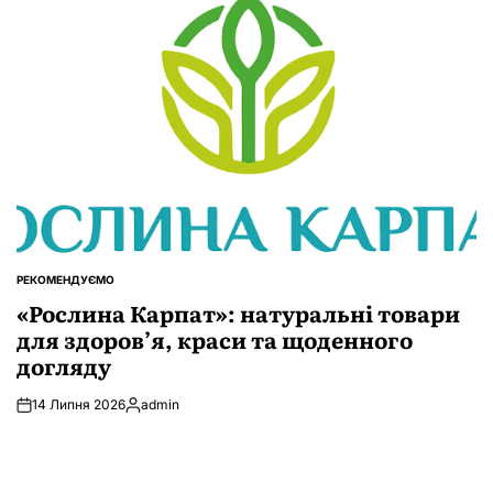
РЕКОМЕНДУЄМО
ОПУБЛІКУВАТИ
У
«Рослина Карпат»: натуральні товари
для здоров’я, краси та щоденного
догляду
14 Липня 2026
admin
Опубліковано