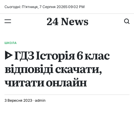
Перейти
Сьогодні: П’ятниця, 7 Серпня 2026
5
:
09
:
02
PM
до
24 News
вмісту
ШКОЛА
ОПУБЛІКУВАТИ
ᐈ ГДЗ Історія 6 клас
У
відповіді скачати,
читати онлайн
3 Вересня 2023
admin