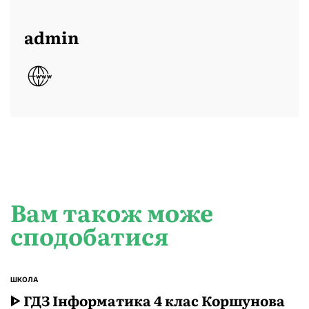
admin
Вам також може
сподобатися
ШКОЛА
ОПУБЛІКУВАТИ
У
ᐈ ГДЗ Інформатика 4 клас Коршунова