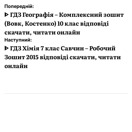
Навігація
Попередній:
записів
ᐈ ГДЗ Географія – Комплексний зошит
(Вовк, Костенко) 10 клас відповіді
скачати, читати онлайн
Наступний:
ᐈ ГДЗ Хімія 7 клас Савчин – Робочий
Зошит 2015 відповіді скачати, читати
онлайн