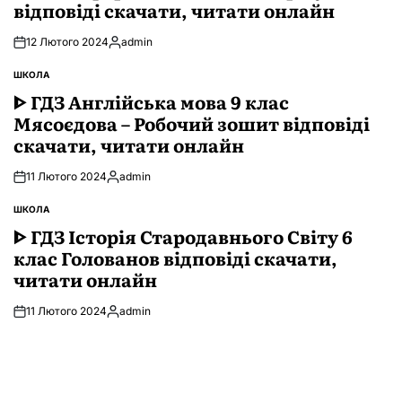
відповіді скачати, читати онлайн
12 Лютого 2024
admin
Опубліковано
ШКОЛА
ОПУБЛІКУВАТИ
У
ᐈ ГДЗ Англійська мова 9 клас
Мясоєдова – Робочий зошит відповіді
скачати, читати онлайн
11 Лютого 2024
admin
Опубліковано
ШКОЛА
ОПУБЛІКУВАТИ
У
ᐈ ГДЗ Історія Стародавнього Свiту 6
клас Голованов відповіді скачати,
читати онлайн
11 Лютого 2024
admin
Опубліковано