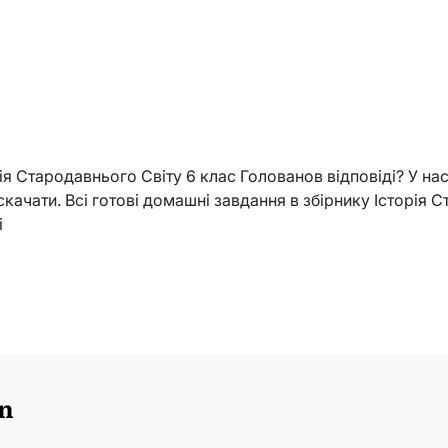
ія Стародавнього Свiту 6 клас Голованов відповіді? У нас
скачати. Всі готові домашні завдання в збірнику Історія 
і
n