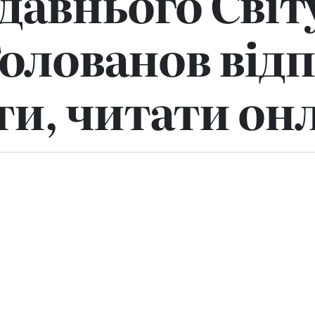
давнього Свiт
Голованов відп
ти, читати он