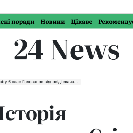
сні поради
Новини
Цікаве
Рекоменду
24 News
лас Голованов відповіді скачати, читати онлайн
Історія