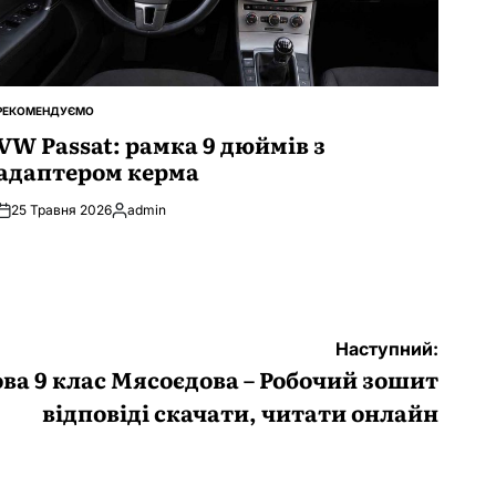
РЕКОМЕНДУЄМО
ОПУБЛІКУВАТИ
У
VW Passat: рамка 9 дюймів з
адаптером керма
25 Травня 2026
admin
Опубліковано
Наступний:
ова 9 клас Мясоєдова – Робочий зошит
відповіді скачати, читати онлайн