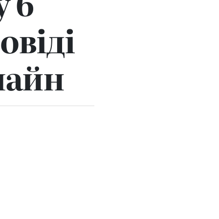
у 6
овіді
лайн