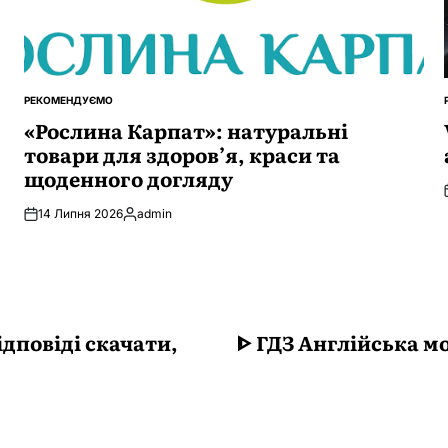
РЕКОМЕНДУЄМО
ОПУБЛІКУВАТИ
У
«Рослина Карпат»: натуральні
товари для здоров’я, краси та
щоденного догляду
14 Липня 2026
admin
Опубліковано
ідповіді скачати,
ᐈ ГДЗ Англійська м