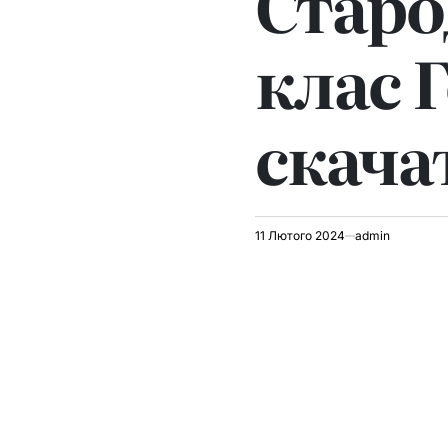
Старо
клас 
скача
11 Лютого 2024
admin