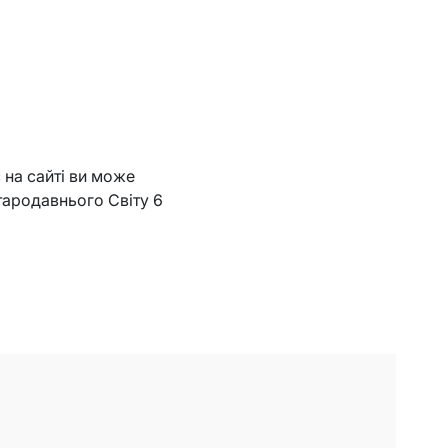
 на сайті ви може
Стародавнього Свiту 6