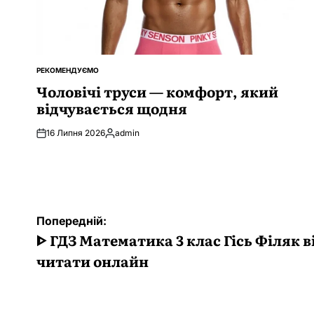
РЕКОМЕНДУЄМО
ОПУБЛІКУВАТИ
У
Чоловічі труси — комфорт, який
відчувається щодня
16 Липня 2026
admin
Опубліковано
Навігація
Попередній:
записів
ᐈ ГДЗ Математика 3 клас Гісь Філяк в
читати онлайн