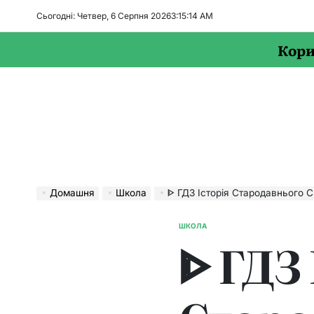
Перейти
Сьогодні: Четвер, 6 Серпня 2026
3
:
15
:
15
AM
до
вмісту
Кори
Домашня
Школа
ᐈ ГДЗ Історія Стародавнього Свiту 6 к
ШКОЛА
ОПУБЛІКУВАТИ
ᐈ ГДЗ 
У