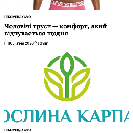
РЕКОМЕНДУЄМО
ОПУБЛІКУВАТИ
У
Чоловічі труси — комфорт, який
відчувається щодня
16 Липня 2026
admin
Опубліковано
РЕКОМЕНДУЄМО
ОПУБЛІКУВАТИ