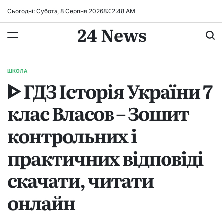
Перейти
Сьогодні: Субота, 8 Серпня 2026
8
:
02
:
48
AM
до
24 News
вмісту
ШКОЛА
ОПУБЛІКУВАТИ
ᐈ ГДЗ Історія України 7
У
клас Власов – Зошит
контрольних і
практичних відповіді
скачати, читати
онлайн