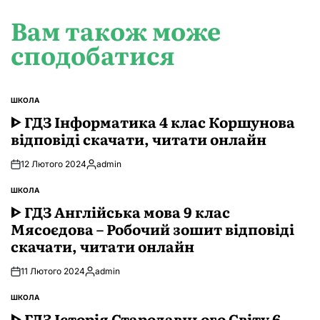
Вам також може
сподобатися
ШКОЛА
ОПУБЛІКУВАТИ
У
ᐈ ГДЗ Інформатика 4 клас Коршунова
відповіді скачати, читати онлайн
12 Лютого 2024
admin
Опубліковано
ШКОЛА
ОПУБЛІКУВАТИ
У
ᐈ ГДЗ Англійська мова 9 клас
Мясоєдова – Робочий зошит відповіді
скачати, читати онлайн
11 Лютого 2024
admin
Опубліковано
ШКОЛА
ОПУБЛІКУВАТИ
У
ᐈ ГДЗ Історія Стародавнього Свiту 6