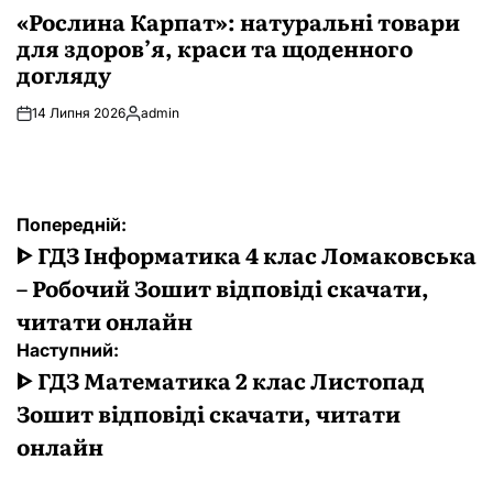
У
«Рослина Карпат»: натуральні товари
для здоров’я, краси та щоденного
догляду
14 Липня 2026
admin
Опубліковано
Навігація
Попередній:
записів
ᐈ ГДЗ Інформатика 4 клас Ломаковська
– Робочий Зошит відповіді скачати,
читати онлайн
Наступний:
ᐈ ГДЗ Математика 2 клас Листопад
Зошит відповіді скачати, читати
онлайн