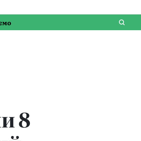
ємо
и 8