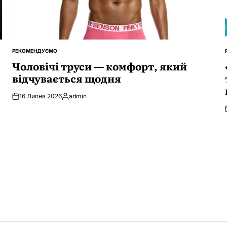
РЕКОМЕНДУЄМО
ОПУБЛІКУВАТИ
У
Чоловічі труси — комфорт, який
відчувається щодня
16 Липня 2026
admin
Опубліковано