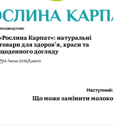
РЕКОМЕНДУЄМО
ОПУБЛІКУВАТИ
У
«Рослина Карпат»: натуральні
товари для здоров’я, краси та
щоденного догляду
14 Липня 2026
admin
Опубліковано
Наступний:
Що може замінити молоко