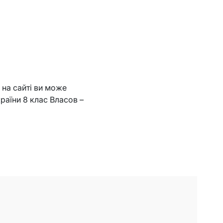
 на сайті ви може
країни 8 клас Власов –