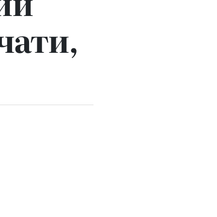
чий
чати,