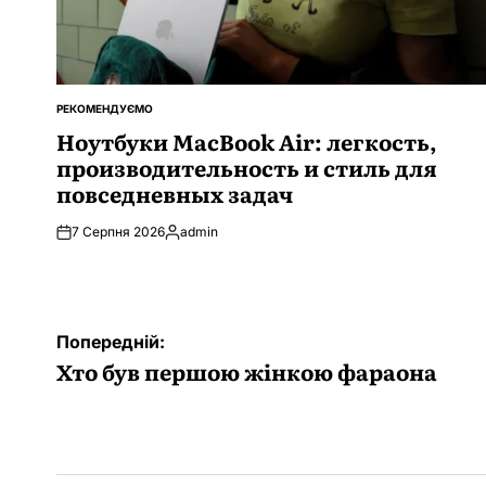
РЕКОМЕНДУЄМО
ОПУБЛІКУВАТИ
У
Ноутбуки MacBook Air: легкость,
производительность и стиль для
повседневных задач
7 Серпня 2026
admin
Опубліковано
Навігація
Попередній:
записів
Хто був першою жінкою фараона