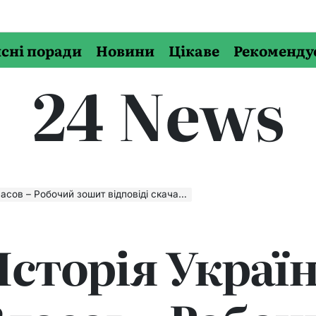
сні поради
Новини
Цікаве
Рекоменду
24 News
Робочий зошит відповіді скачати, читати онлайн
Історія Україн