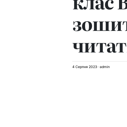
клас 
зошит
читат
4 Серпня 2023
admin