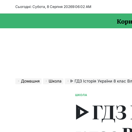
Перейти
Сьогодні: Субота, 8 Серпня 2026
9
:
06
:
02
AM
до
вмісту
Кори
Домашня
Школа
ᐈ ГДЗ Історія України 8 клас Власов – 
ШКОЛА
ОПУБЛІКУВАТИ
ᐈ ГДЗ 
У