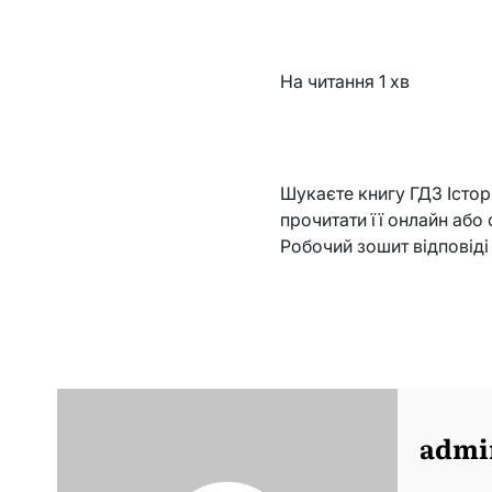
На читання
1 хв
Шукаєте книгу ГДЗ Історі
прочитати її онлайн або 
Робочий зошит відповіді
admi