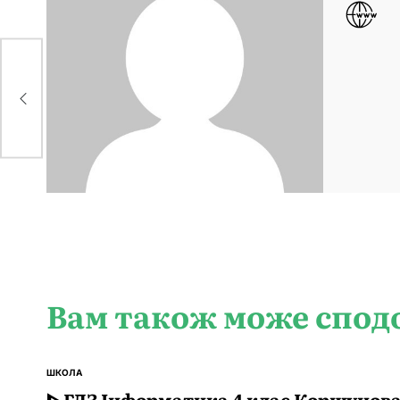
Вам також може спод
ШКОЛА
ОПУБЛІКУВАТИ
У
ᐈ ГДЗ Інформатика 4 клас Коршунов