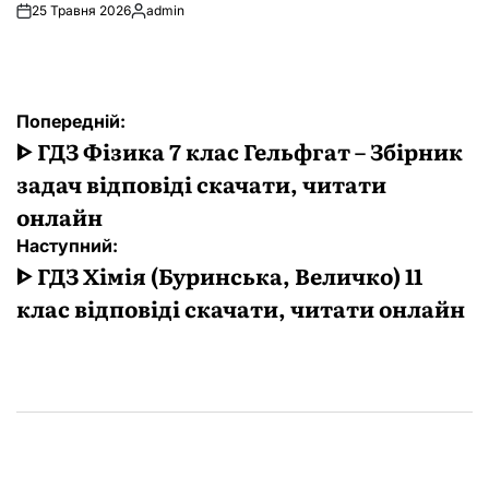
25 Травня 2026
admin
Опубліковано
Навігація
Попередній:
записів
ᐈ ГДЗ Фізика 7 клас Гельфгат – Збірник
задач відповіді скачати, читати
онлайн
Наступний:
ᐈ ГДЗ Хімія (Буринська, Величко) 11
клас відповіді скачати, читати онлайн