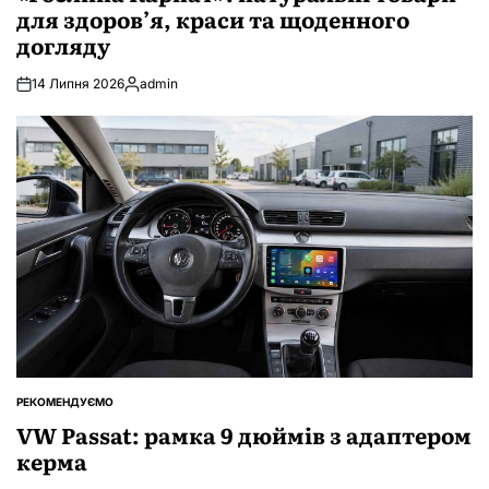
для здоров’я, краси та щоденного
догляду
14 Липня 2026
admin
Опубліковано
РЕКОМЕНДУЄМО
ОПУБЛІКУВАТИ
У
VW Passat: рамка 9 дюймів з адаптером
керма