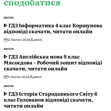
сподобатися
ШКОЛА
ОПУБЛІКУВАТИ
У
ᐈ ГДЗ Інформатика 4 клас Коршунова
відповіді скачати, читати онлайн
12 Лютого 2024
admin
Опубліковано
ШКОЛА
ОПУБЛІКУВАТИ
У
ᐈ ГДЗ Англійська мова 9 клас
Мясоєдова – Робочий зошит відповіді
скачати, читати онлайн
11 Лютого 2024
admin
Опубліковано
ШКОЛА
ОПУБЛІКУВАТИ
У
ᐈ ГДЗ Історія Стародавнього Свiту 6
клас Голованов відповіді скачати,
читати онлайн