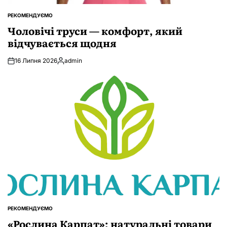
РЕКОМЕНДУЄМО
ОПУБЛІКУВАТИ
У
Чоловічі труси — комфорт, який
відчувається щодня
16 Липня 2026
admin
Опубліковано
РЕКОМЕНДУЄМО
ОПУБЛІКУВАТИ
У
«Рослина Карпат»: натуральні товари