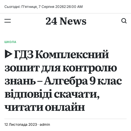
Перейти
Сьогодні: П’ятниця, 7 Серпня 2026
2
:
26
:
01
AM
до
24 News
вмісту
ШКОЛА
ОПУБЛІКУВАТИ
ᐈ ГДЗ Комплексний
У
зошит для контролю
знань – Алгебра 9 клас
відповіді скачати,
читати онлайн
12 Листопада 2023
admin