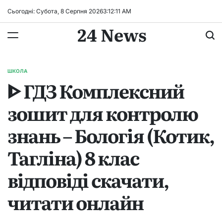
Перейти
Сьогодні: Субота, 8 Серпня 2026
3
:
12
:
12
AM
до
24 News
вмісту
ШКОЛА
ОПУБЛІКУВАТИ
ᐈ ГДЗ Комплексний
У
зошит для контролю
знань – Бологія (Котик,
Тагліна) 8 клас
відповіді скачати,
читати онлайн