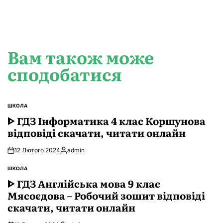
Вам також може
сподобатися
ШКОЛА
ОПУБЛІКУВАТИ
У
ᐈ ГДЗ Інформатика 4 клас Коршунова
відповіді скачати, читати онлайн
12 Лютого 2024
admin
Опубліковано
ШКОЛА
ОПУБЛІКУВАТИ
У
ᐈ ГДЗ Англійська мова 9 клас
Мясоєдова – Робочий зошит відповіді
скачати, читати онлайн