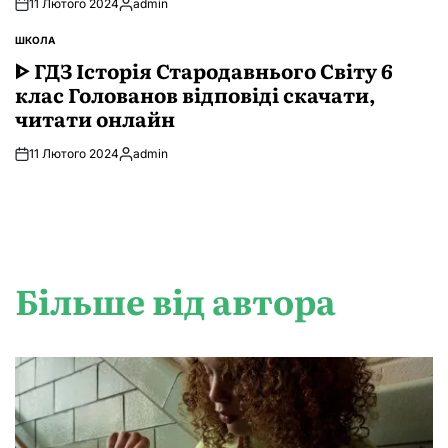
11 Лютого 2024
admin
Опубліковано
ШКОЛА
ОПУБЛІКУВАТИ
У
ᐈ ГДЗ Історія Стародавнього Свiту 6
клас Голованов відповіді скачати,
читати онлайн
11 Лютого 2024
admin
Опубліковано
Більше від автора