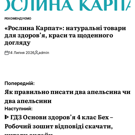
РЕКОМЕНДУЄМО
ОПУБЛІКУВАТИ
У
«Рослина Карпат»: натуральні товари
для здоров’я, краси та щоденного
догляду
14 Липня 2026
admin
Опубліковано
Навігація
Попередній:
записів
Як правильно писати два апельсина чи
два апельсини
Наступний:
ᐈ ГДЗ Основи здоров’я 4 клас Бех –
Робочий зошит відповіді скачати,
читати онлайн