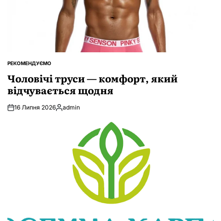
РЕКОМЕНДУЄМО
ОПУБЛІКУВАТИ
У
Чоловічі труси — комфорт, який
відчувається щодня
16 Липня 2026
admin
Опубліковано