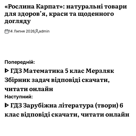
У
«Рослина Карпат»: натуральні товари
для здоров’я, краси та щоденного
догляду
14 Липня 2026
admin
Опубліковано
Навігація
Попередній:
записів
ᐈ ГДЗ Математика 5 клас Мерзляк
Збірник задач відповіді скачати,
читати онлайн
Наступний:
ᐈ ГДЗ Зарубіжна література (твори) 6
клас відповіді скачати, читати онлайн