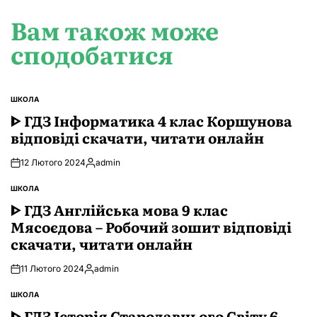
Вам також може
сподобатися
ШКОЛА
ОПУБЛІКУВАТИ
У
ᐈ ГДЗ Інформатика 4 клас Коршунова
відповіді скачати, читати онлайн
12 Лютого 2024
admin
Опубліковано
ШКОЛА
ОПУБЛІКУВАТИ
У
ᐈ ГДЗ Англійська мова 9 клас
Мясоєдова – Робочий зошит відповіді
скачати, читати онлайн
11 Лютого 2024
admin
Опубліковано
ШКОЛА
ОПУБЛІКУВАТИ
У
ᐈ ГДЗ Історія Стародавнього Свiту 6