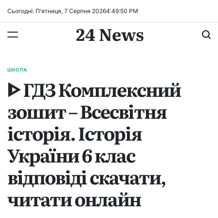
Перейти
Сьогодні: П’ятниця, 7 Серпня 2026
4
:
49
:
50
PM
до
24 News
вмісту
ШКОЛА
ОПУБЛІКУВАТИ
ᐈ ГДЗ Комплексний
У
зошит – Всесвітня
історія. Історія
України 6 клас
відповіді скачати,
читати онлайн