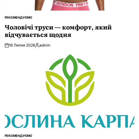
РЕКОМЕНДУЄМО
ОПУБЛІКУВАТИ
У
Чоловічі труси — комфорт, який
відчувається щодня
16 Липня 2026
admin
Опубліковано
РЕКОМЕНДУЄМО
ОПУБЛІКУВАТИ