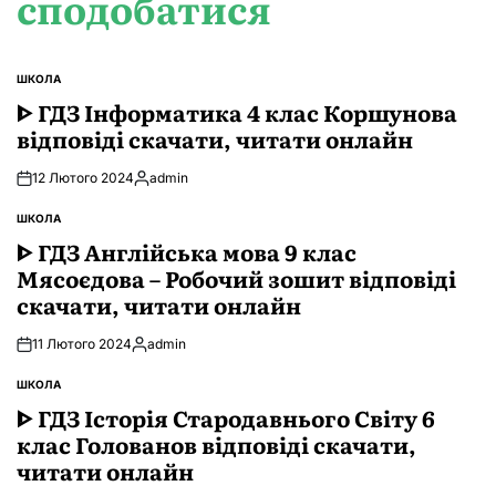
сподобатися
ШКОЛА
ОПУБЛІКУВАТИ
У
ᐈ ГДЗ Інформатика 4 клас Коршунова
відповіді скачати, читати онлайн
12 Лютого 2024
admin
Опубліковано
ШКОЛА
ОПУБЛІКУВАТИ
У
ᐈ ГДЗ Англійська мова 9 клас
Мясоєдова – Робочий зошит відповіді
скачати, читати онлайн
11 Лютого 2024
admin
Опубліковано
ШКОЛА
ОПУБЛІКУВАТИ
У
ᐈ ГДЗ Історія Стародавнього Свiту 6
клас Голованов відповіді скачати,
читати онлайн