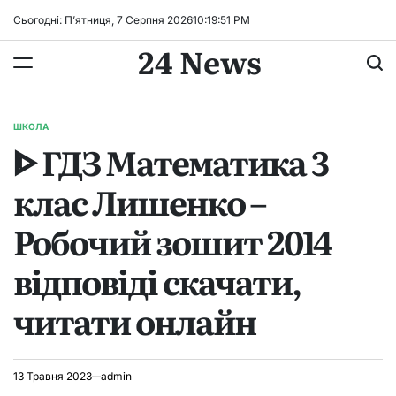
Перейти
Сьогодні: П’ятниця, 7 Серпня 2026
10
:
19
:
52
PM
до
24 News
вмісту
ШКОЛА
ОПУБЛІКУВАТИ
ᐈ ГДЗ Математика 3
У
клас Лишенко –
Робочий зошит 2014
відповіді скачати,
читати онлайн
13 Травня 2023
admin