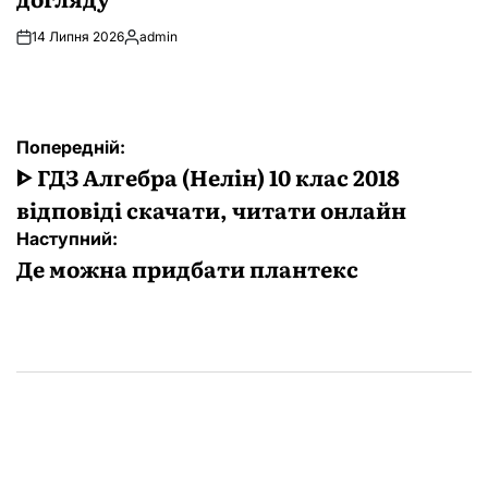
14 Липня 2026
admin
Опубліковано
Навігація
Попередній:
записів
ᐈ ГДЗ Алгебра (Нелін) 10 клас 2018
відповіді скачати, читати онлайн
Наступний:
Де можна придбати плантекс