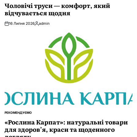
У
Чоловічі труси — комфорт, який
відчувається щодня
16 Липня 2026
admin
Опубліковано
РЕКОМЕНДУЄМО
ОПУБЛІКУВАТИ
У
«Рослина Карпат»: натуральні товари
для здоров’я, краси та щоденного
догляду