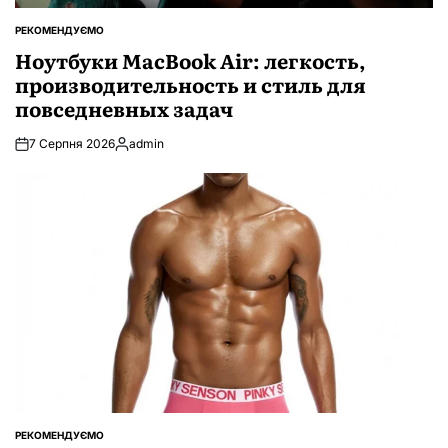
РЕКОМЕНДУЄМО
ОПУБЛІКУВАТИ
У
Ноутбуки MacBook Air: легкость,
производительность и стиль для
повседневных задач
7 Серпня 2026
admin
Опубліковано
РЕКОМЕНДУЄМО
ОПУБЛІКУВАТИ