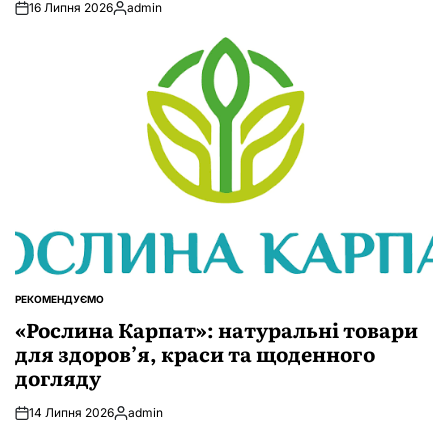
16 Липня 2026
admin
Опубліковано
РЕКОМЕНДУЄМО
ОПУБЛІКУВАТИ
У
«Рослина Карпат»: натуральні товари
для здоров’я, краси та щоденного
догляду
14 Липня 2026
admin
Опубліковано