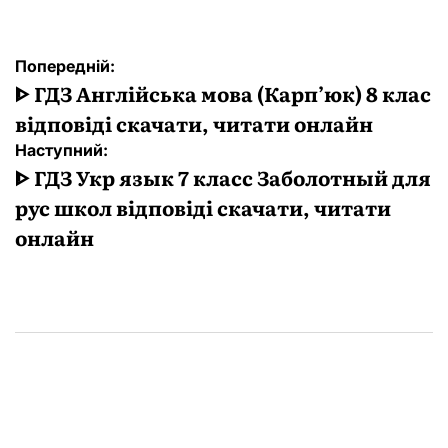
Навігація
Попередній:
записів
ᐈ ГДЗ Англійська мова (Карп’юк) 8 клас
відповіді скачати, читати онлайн
Наступний:
ᐈ ГДЗ Укр язык 7 класс Заболотный для
рус школ відповіді скачати, читати
онлайн