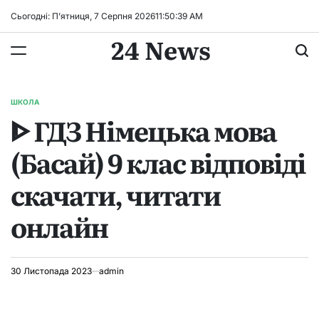
Перейти
Сьогодні: П’ятниця, 7 Серпня 2026
11
:
50
:
39
AM
до
24 News
вмісту
ШКОЛА
ОПУБЛІКУВАТИ
ᐈ ГДЗ Німецька мова
У
(Басай) 9 клас відповіді
скачати, читати
онлайн
30 Листопада 2023
admin