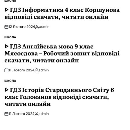
ШКОЛА
ОПУБЛІКУВАТИ
У
ᐈ ГДЗ Інформатика 4 клас Коршунова
відповіді скачати, читати онлайн
12 Лютого 2024
admin
Опубліковано
ШКОЛА
ОПУБЛІКУВАТИ
У
ᐈ ГДЗ Англійська мова 9 клас
Мясоєдова – Робочий зошит відповіді
скачати, читати онлайн
11 Лютого 2024
admin
Опубліковано
ШКОЛА
ОПУБЛІКУВАТИ
У
ᐈ ГДЗ Історія Стародавнього Свiту 6
клас Голованов відповіді скачати,
читати онлайн
11 Лютого 2024
admin
Опубліковано