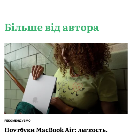
Більше від автора
РЕКОМЕНДУЄМО
ОПУБЛІКУВАТИ
У
Ноутбуки MacBook Air: легкость,