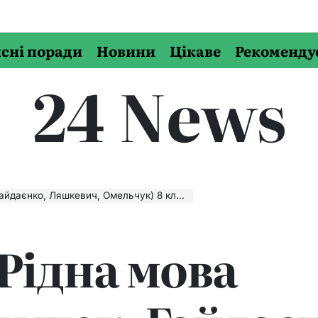
сні поради
Новини
Цікаве
Рекоменду
24 News
вич, Омельчук) 8 клас відповіді скачати, читати онлайн
 Рідна мова