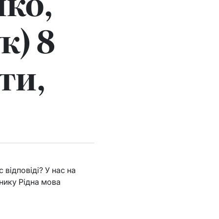
нко,
к) 8
ти,
відповіді? У нас на
рнику Рідна мова