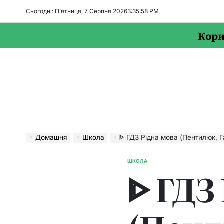
Перейти
Сьогодні: П’ятниця, 7 Серпня 2026
3
:
35
:
59
PM
до
вмісту
Кори
Домашня
Школа
ᐈ ГДЗ Рідна мова (Пентилюк, Гайдаєнко, Ляшке
ШКОЛА
ОПУБЛІКУВАТИ
ᐈ ГДЗ
У