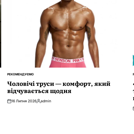
РЕКОМЕНДУЄМО
ОПУБЛІКУВАТИ
У
Чоловічі труси — комфорт, який
відчувається щодня
16 Липня 2026
admin
Опубліковано