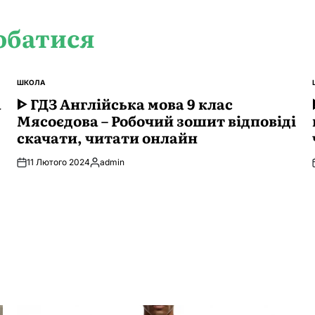
обатися
ШКОЛА
ОПУБЛІКУВАТИ
а
У
ᐈ ГДЗ Англійська мова 9 клас
Мясоєдова – Робочий зошит відповіді
скачати, читати онлайн
11 Лютого 2024
admin
Опубліковано