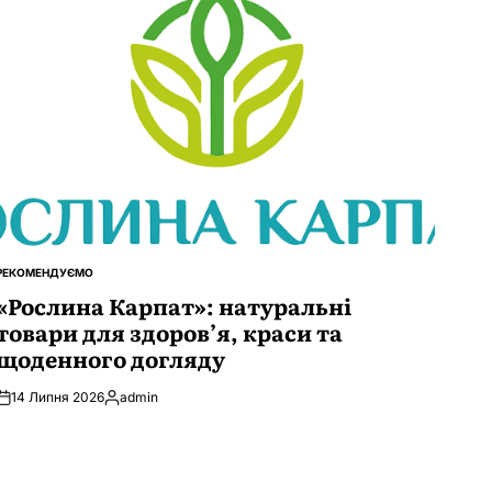
РЕКОМЕНДУЄМО
ОПУБЛІКУВАТИ
У
«Рослина Карпат»: натуральні
товари для здоров’я, краси та
щоденного догляду
14 Липня 2026
admin
Опубліковано