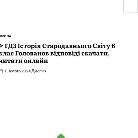
ШКОЛА
ОПУБЛІКУВАТИ
У
ᐈ ГДЗ Історія Стародавнього Свiту 6
клас Голованов відповіді скачати,
читати онлайн
11 Лютого 2024
admin
Опубліковано