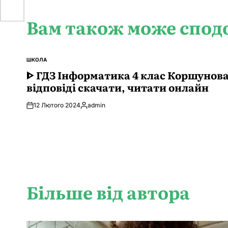
Вам також може спод
ШКОЛА
ОПУБЛІКУВАТИ
У
ᐈ ГДЗ Інформатика 4 клас Коршунов
відповіді скачати, читати онлайн
12 Лютого 2024
admin
Опубліковано
Більше від автора