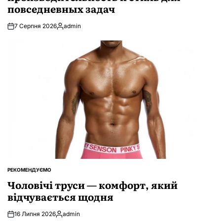
повседневных задач
7 Серпня 2026
admin
Опубліковано
РЕКОМЕНДУЄМО
ОПУБЛІКУВАТИ
У
Чоловічі труси — комфорт, який
відчувається щодня
16 Липня 2026
admin
Опубліковано