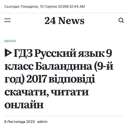
Перейти
Сьогодні: Понеділок, 10 Серпня 2026
9
:
32
:
44
AM
до
24 News
вмісту
ШКОЛА
ОПУБЛІКУВАТИ
ᐈ ГДЗ Русский язык 9
У
класс Баландина (9-й
год) 2017 відповіді
скачати, читати
онлайн
8 Листопада 2023
admin