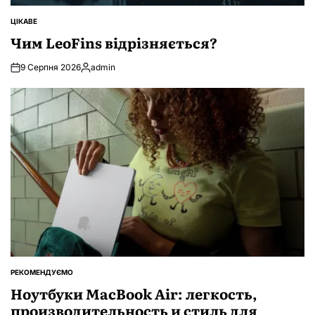
ЦІКАВЕ
ОПУБЛІКУВАТИ
У
Чим LeoFins відрізняється?
9 Серпня 2026
admin
Опубліковано
РЕКОМЕНДУЄМО
ОПУБЛІКУВАТИ
У
Ноутбуки MacBook Air: легкость,
производительность и стиль для