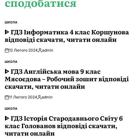
сподобатися
ШКОЛА
ОПУБЛІКУВАТИ
У
ᐈ ГДЗ Інформатика 4 клас Коршунова
відповіді скачати, читати онлайн
12 Лютого 2024
admin
Опубліковано
ШКОЛА
ОПУБЛІКУВАТИ
У
ᐈ ГДЗ Англійська мова 9 клас
Мясоєдова – Робочий зошит відповіді
скачати, читати онлайн
11 Лютого 2024
admin
Опубліковано
ШКОЛА
ОПУБЛІКУВАТИ
У
ᐈ ГДЗ Історія Стародавнього Свiту 6
клас Голованов відповіді скачати,
читати онлайн