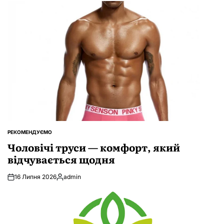
РЕКОМЕНДУЄМО
ОПУБЛІКУВАТИ
У
Чоловічі труси — комфорт, який
відчувається щодня
16 Липня 2026
admin
Опубліковано