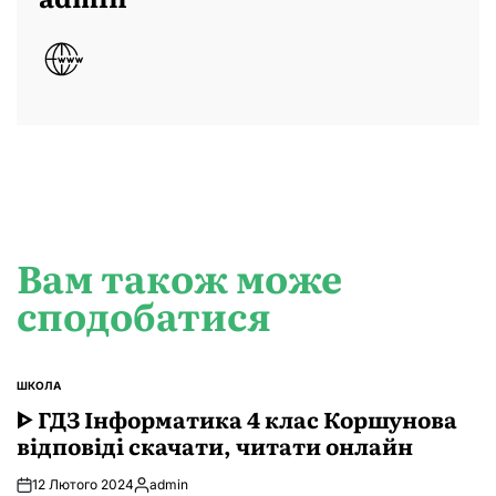
Вам також може
сподобатися
ШКОЛА
ОПУБЛІКУВАТИ
У
ᐈ ГДЗ Інформатика 4 клас Коршунова
відповіді скачати, читати онлайн
12 Лютого 2024
admin
Опубліковано