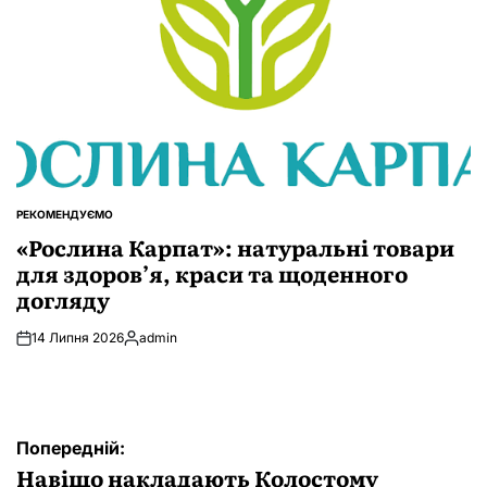
РЕКОМЕНДУЄМО
ОПУБЛІКУВАТИ
У
«Рослина Карпат»: натуральні товари
для здоров’я, краси та щоденного
догляду
14 Липня 2026
admin
Опубліковано
Навігація
Попередній:
записів
Навіщо накладають Колостому