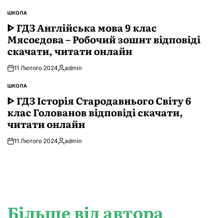
ШКОЛА
ОПУБЛІКУВАТИ
У
ᐈ ГДЗ Англійська мова 9 клас
Мясоєдова – Робочий зошит відповіді
скачати, читати онлайн
11 Лютого 2024
admin
Опубліковано
ШКОЛА
ОПУБЛІКУВАТИ
У
ᐈ ГДЗ Історія Стародавнього Свiту 6
клас Голованов відповіді скачати,
читати онлайн
11 Лютого 2024
admin
Опубліковано
Більше від автора