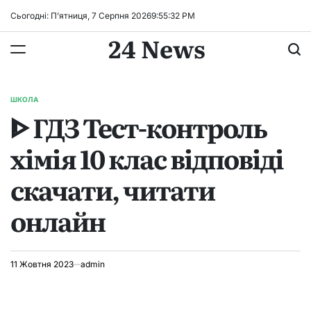
Перейти
Сьогодні: П’ятниця, 7 Серпня 2026
9
:
55
:
32
PM
до
24 News
вмісту
ШКОЛА
ОПУБЛІКУВАТИ
ᐈ ГДЗ Тест-контроль
У
хімія 10 клас відповіді
скачати, читати
онлайн
11 Жовтня 2023
admin