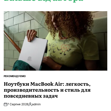
РЕКОМЕНДУЄМО
ОПУБЛІКУВАТИ
У
Ноутбуки MacBook Air: легкость,
производительность и стиль для
повседневных задач
7 Серпня 2026
admin
Опубліковано