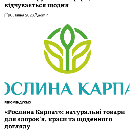
відчувається щодня
16 Липня 2026
admin
Опубліковано
РЕКОМЕНДУЄМО
ОПУБЛІКУВАТИ
У
«Рослина Карпат»: натуральні товари
для здоров’я, краси та щоденного
догляду