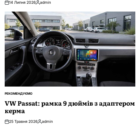
14 Липня 2026
admin
Опубліковано
РЕКОМЕНДУЄМО
ОПУБЛІКУВАТИ
У
VW Passat: рамка 9 дюймів з адаптером
керма
25 Травня 2026
admin
Опубліковано