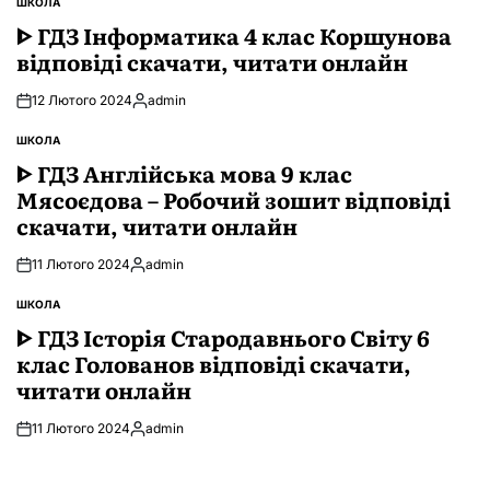
ШКОЛА
ОПУБЛІКУВАТИ
У
ᐈ ГДЗ Інформатика 4 клас Коршунова
відповіді скачати, читати онлайн
12 Лютого 2024
admin
Опубліковано
ШКОЛА
ОПУБЛІКУВАТИ
У
ᐈ ГДЗ Англійська мова 9 клас
Мясоєдова – Робочий зошит відповіді
скачати, читати онлайн
11 Лютого 2024
admin
Опубліковано
ШКОЛА
ОПУБЛІКУВАТИ
У
ᐈ ГДЗ Історія Стародавнього Свiту 6
клас Голованов відповіді скачати,
читати онлайн
11 Лютого 2024
admin
Опубліковано