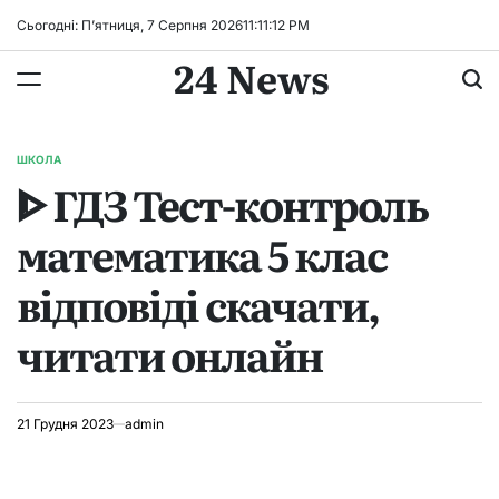
Перейти
Сьогодні: П’ятниця, 7 Серпня 2026
11
:
11
:
13
PM
до
24 News
вмісту
ШКОЛА
ОПУБЛІКУВАТИ
ᐈ ГДЗ Тест-контроль
У
математика 5 клас
відповіді скачати,
читати онлайн
21 Грудня 2023
admin