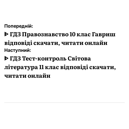
Навігація
Попередній:
записів
ᐈ ГДЗ Правознавство 10 клас Гавриш
відповіді скачати, читати онлайн
Наступний:
ᐈ ГДЗ Тест-контроль Світова
література 11 клас відповіді скачати,
читати онлайн