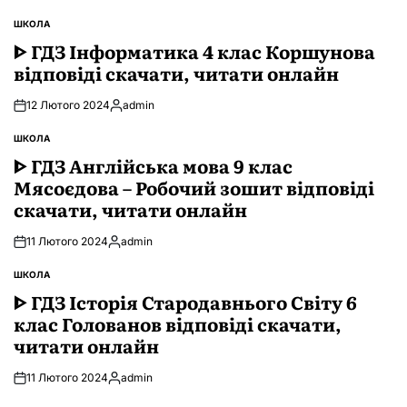
ШКОЛА
ОПУБЛІКУВАТИ
У
ᐈ ГДЗ Інформатика 4 клас Коршунова
відповіді скачати, читати онлайн
12 Лютого 2024
admin
Опубліковано
ШКОЛА
ОПУБЛІКУВАТИ
У
ᐈ ГДЗ Англійська мова 9 клас
Мясоєдова – Робочий зошит відповіді
скачати, читати онлайн
11 Лютого 2024
admin
Опубліковано
ШКОЛА
ОПУБЛІКУВАТИ
У
ᐈ ГДЗ Історія Стародавнього Свiту 6
клас Голованов відповіді скачати,
читати онлайн
11 Лютого 2024
admin
Опубліковано