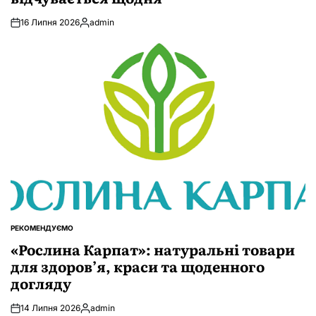
16 Липня 2026
admin
Опубліковано
РЕКОМЕНДУЄМО
ОПУБЛІКУВАТИ
У
«Рослина Карпат»: натуральні товари
для здоров’я, краси та щоденного
догляду
14 Липня 2026
admin
Опубліковано