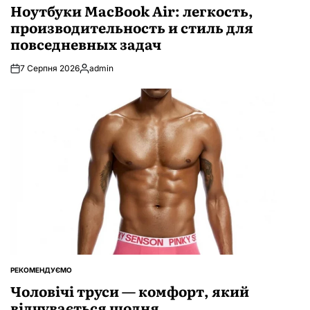
У
Ноутбуки MacBook Air: легкость,
производительность и стиль для
повседневных задач
7 Серпня 2026
admin
Опубліковано
РЕКОМЕНДУЄМО
ОПУБЛІКУВАТИ
У
Чоловічі труси — комфорт, який
відчувається щодня