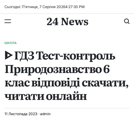
Перейти
Сьогодні: П’ятниця, 7 Серпня 2026
4
:
27
:
30
PM
до
24 News
вмісту
ШКОЛА
ОПУБЛІКУВАТИ
ᐈ ГДЗ Тест-контроль
У
Природознавство 6
клас відповіді скачати,
читати онлайн
11 Листопада 2023
admin