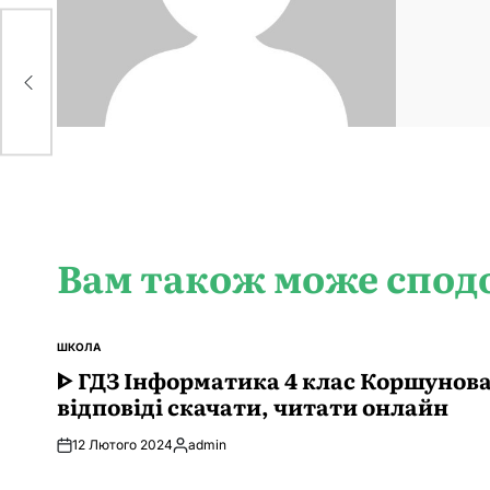
,
Вам також може спод
ШКОЛА
ОПУБЛІКУВАТИ
У
ᐈ ГДЗ Інформатика 4 клас Коршунов
відповіді скачати, читати онлайн
12 Лютого 2024
admin
Опубліковано