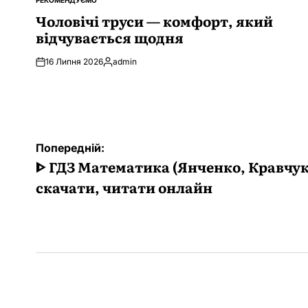
РЕКОМЕНДУЄМО
ОПУБЛІКУВАТИ
У
Чоловічі труси — комфорт, який
відчувається щодня
16 Липня 2026
admin
Опубліковано
Навігація
Попередній:
записів
ᐈ ГДЗ Математика (Янченко, Кравчук)
скачати, читати онлайн