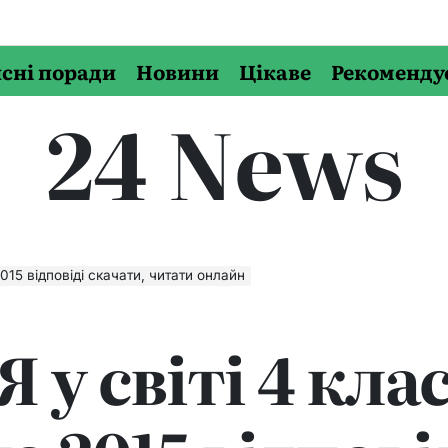
сні поради
Новини
Цікаве
Рекоменду
24 News
2015 відповіді скачати, читати онлайн
Я у світі 4 кла