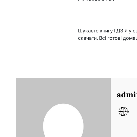
Шукаєте книгу ГДЗ Я у св
скачати. Всі готові домаш
admi