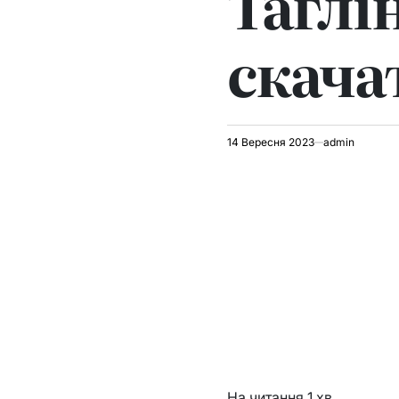
Таглін
скача
14 Вересня 2023
admin
На читання
1 хв