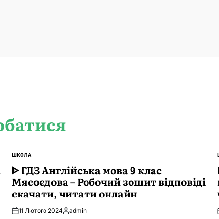
обатися
ШКОЛА
ОПУБЛІКУВАТИ
а
У
ᐈ ГДЗ Англійська мова 9 клас
Мясоєдова – Робочий зошит відповіді
скачати, читати онлайн
11 Лютого 2024
admin
Опубліковано