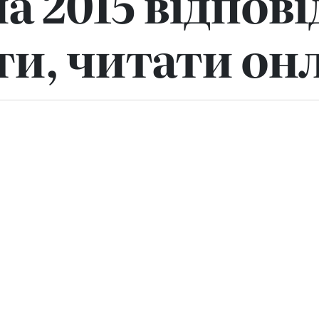
а 2015 відпові
ти, читати он