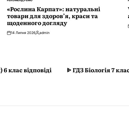
РЕКОМЕНДУЄМО
ОПУБЛІКУВАТИ
У
«Рослина Карпат»: натуральні
товари для здоров’я, краси та
щоденного догляду
14 Липня 2026
admin
Опубліковано
 6 клас відповіді
ᐈ ГДЗ Біологія 7 кл