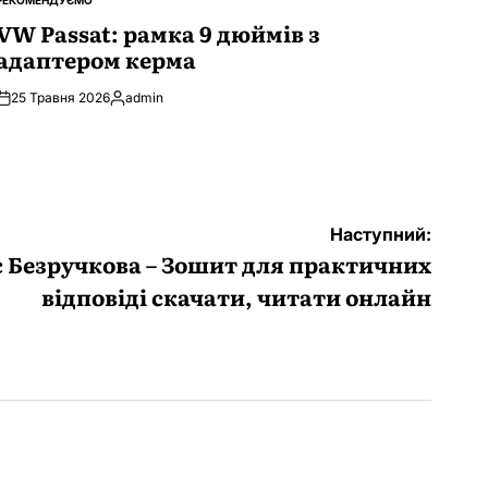
РЕКОМЕНДУЄМО
ОПУБЛІКУВАТИ
У
VW Passat: рамка 9 дюймів з
адаптером керма
25 Травня 2026
admin
Опубліковано
Наступний:
ас Безручкова – Зошит для практичних
відповіді скачати, читати онлайн