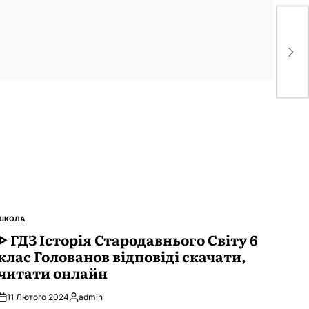
ᐈ 
Зо
ск
ШКОЛА
ОПУБЛІКУВАТИ
У
ᐈ ГДЗ Історія Стародавнього Свiту 6
клас Голованов відповіді скачати,
читати онлайн
11 Лютого 2024
admin
Опубліковано