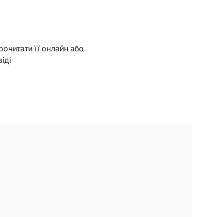
прочитати її онлайн або
віді