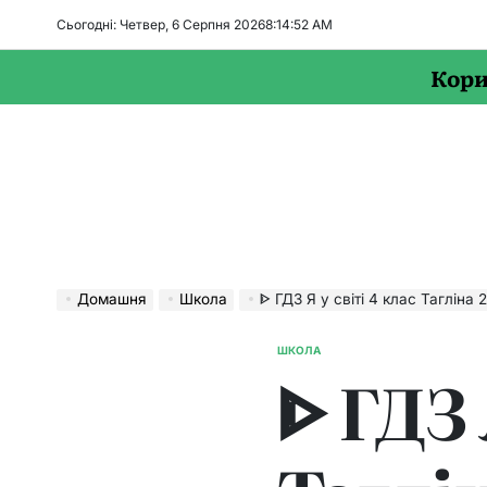
Перейти
Сьогодні: Четвер, 6 Серпня 2026
8
:
14
:
53
AM
до
вмісту
Кори
Домашня
Школа
ᐈ ГДЗ Я у світі 4 клас Тагліна 
ШКОЛА
ОПУБЛІКУВАТИ
ᐈ ГДЗ 
У