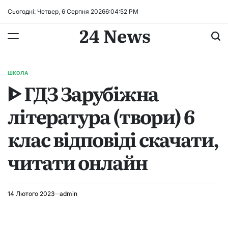
Перейти
Сьогодні: Четвер, 6 Серпня 2026
6
:
04
:
53
PM
до
24 News
вмісту
ШКОЛА
ОПУБЛІКУВАТИ
ᐈ ГДЗ Зарубіжна
У
література (твори) 6
клас відповіді скачати,
читати онлайн
14 Лютого 2023
admin