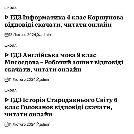
ШКОЛА
ОПУБЛІКУВАТИ
У
ᐈ ГДЗ Інформатика 4 клас Коршунова
відповіді скачати, читати онлайн
12 Лютого 2024
admin
Опубліковано
ШКОЛА
ОПУБЛІКУВАТИ
У
ᐈ ГДЗ Англійська мова 9 клас
Мясоєдова – Робочий зошит відповіді
скачати, читати онлайн
11 Лютого 2024
admin
Опубліковано
ШКОЛА
ОПУБЛІКУВАТИ
У
ᐈ ГДЗ Історія Стародавнього Свiту 6
клас Голованов відповіді скачати,
читати онлайн
11 Лютого 2024
admin
Опубліковано