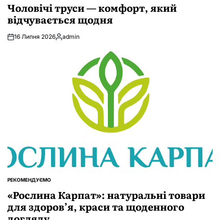
У
Чоловічі труси — комфорт, який
відчувається щодня
16 Липня 2026
admin
Опубліковано
РЕКОМЕНДУЄМО
ОПУБЛІКУВАТИ
У
«Рослина Карпат»: натуральні товари
для здоров’я, краси та щоденного
догляду