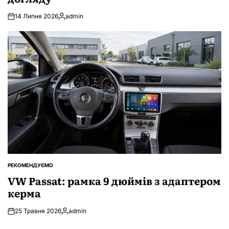
14 Липня 2026
admin
Опубліковано
РЕКОМЕНДУЄМО
ОПУБЛІКУВАТИ
У
VW Passat: рамка 9 дюймів з адаптером
керма
25 Травня 2026
admin
Опубліковано