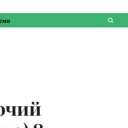
ємо
бочий