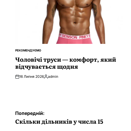
РЕКОМЕНДУЄМО
ОПУБЛІКУВАТИ
У
Чоловічі труси — комфорт, який
відчувається щодня
16 Липня 2026
admin
Опубліковано
Навігація
Попередній:
записів
Скільки дільників у числа 15