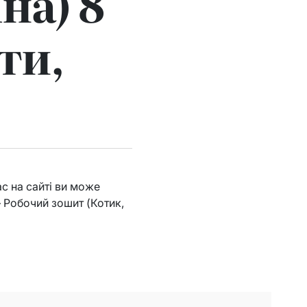
на) 8
ти,
ас на сайті ви може
– Робочий зошит (Котик,