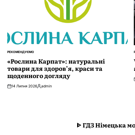
РЕКОМЕНДУЄМО
ОПУБЛІКУВАТИ
У
«Рослина Карпат»: натуральні
товари для здоров’я, краси та
щоденного догляду
14 Липня 2026
admin
Опубліковано
ᐈ ГДЗ Німецька мо