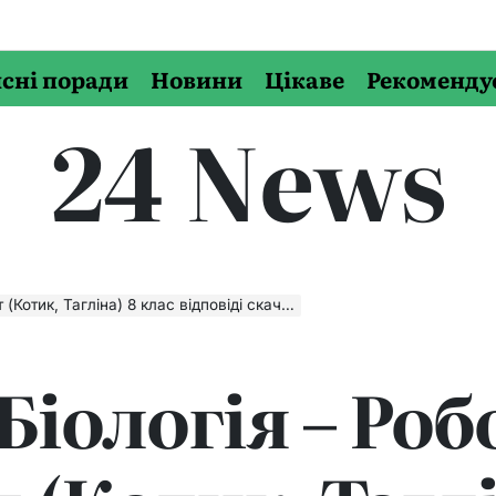
сні поради
Новини
Цікаве
Рекоменду
24 News
Тагліна) 8 клас відповіді скачати, читати онлайн
 Біологія – Ро