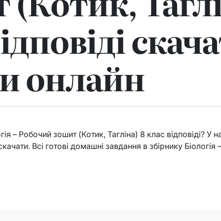
 (Котик, Таглі
ідповіді скача
и онлайн
ія – Робочий зошит (Котик, Тагліна) 8 клас відповіді? У н
скачати. Всі готові домашні завдання в збірнику Біологія 