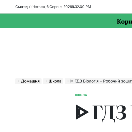
Перейти
Сьогодні: Четвер, 6 Серпня 2026
9
:
32
:
01
PM
до
вмісту
Кори
Домашня
Школа
ᐈ ГДЗ Біологія – Робочий зошит (Котик, 
ШКОЛА
ОПУБЛІКУВАТИ
ᐈ ГДЗ
У