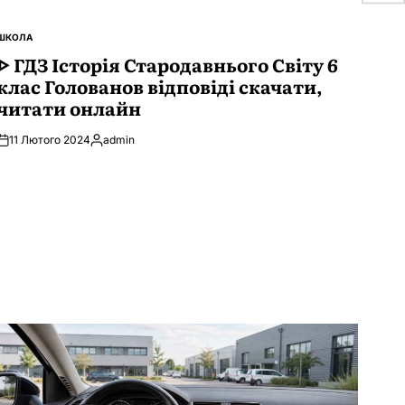
ШКОЛА
ОПУБЛІКУВАТИ
У
ᐈ ГДЗ Історія Стародавнього Свiту 6
клас Голованов відповіді скачати,
читати онлайн
11 Лютого 2024
admin
Опубліковано