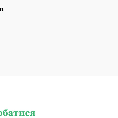
n
обатися