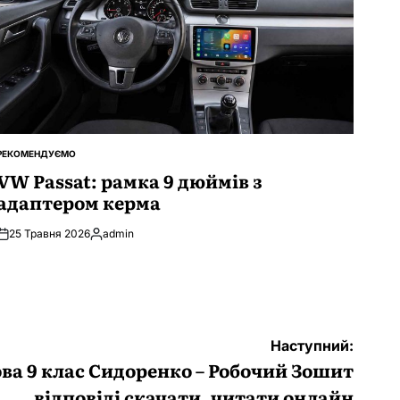
РЕКОМЕНДУЄМО
ОПУБЛІКУВАТИ
У
VW Passat: рамка 9 дюймів з
адаптером керма
25 Травня 2026
admin
Опубліковано
Наступний:
ва 9 клас Сидоренко – Робочий Зошит
відповіді скачати, читати онлайн