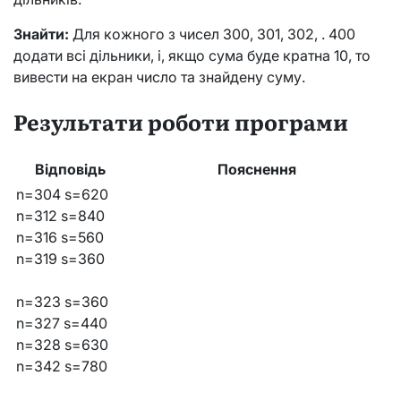
Знайти:
Для кожного з чисел 300, 301, 302, . 400
додати всі дільники, і, якщо сума буде кратна 10, то
вивести на екран число та знайдену суму.
Результати роботи програми
Відповідь
Пояснення
n=304 s=620
n=312 s=840
n=316 s=560
n=319 s=360
n=323 s=360
n=327 s=440
n=328 s=630
n=342 s=780