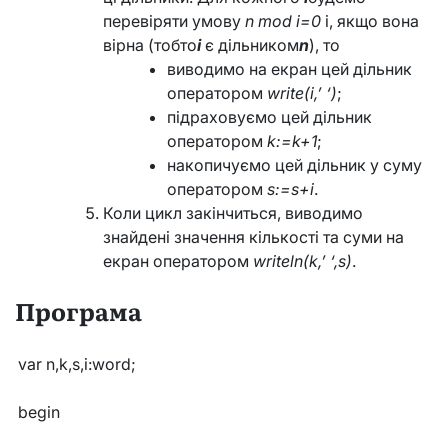
перевіряти умову
n mod i=0
і, якщо вона
вірна (тобто
i
є дільником
n
), то
виводимо на екран цей дільник
оператором
write(i,’ ‘)
;
підраховуємо цей дільник
оператором
k:=k+1
;
накопичуємо цей дільник у суму
оператором
s:=s+i
.
Коли цикл закінчиться, виводимо
знайдені значення кількості та суми на
екран оператором
writeln(k,’ ‘,s)
.
Програма
var n,k,s,i:word;
begin