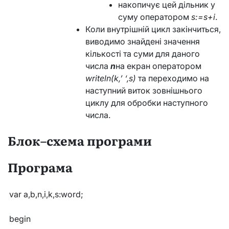
накопичує цей дільник у
суму оператором
s:=s+i
.
Коли внутрішній цикл закінчиться,
виводимо знайдені значення
кількості та суми для даного
числа
n
на екран оператором
writeln(k,’ ‘,s)
та переходимо на
наступний виток зовнішнього
циклу для обробки наступного
числа.
Блок–схема програми
Програма
var a,b,n,i,k,s:word;
begin