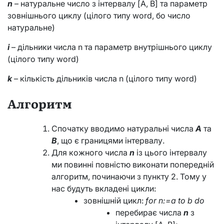
n
– натуральне число з інтервалу [A, B] та параметр
зовнішнього циклу (цілого типу word, бо число
натуральне)
i
– дільники числа n та параметр внутрішнього циклу
(цілого типу word)
k
– кількість дільників числа n (цілого типу word)
Алгоритм
Спочатку вводимо натуральні числа
A
та
B
, що є границями інтервалу.
Для кожного числа
n
із цього інтервалу
ми повинні повністю виконати попередній
алгоритм, починаючи з пункту 2. Тому у
нас будуть вкладені цикли:
зовнішній цикл:
for n:=a to b do
перебирає числа
n
з