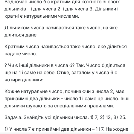
Водночас число б є кратним для кожного зі своїх
дільників – і для числа 2, і для числа 3. Дільники і
кратні є натуральними числами.
Дільником числа називається таке число, на яке
ділиться дане
Кратним числа називається таке число, яке ділиться
надане число.
? Чи є інші дільники в числа б? Так. Число б ділиться
ще на 1 і саме на себе. Отже, загалом у числа 6 є
чотири дільники:
Кожне натуральне число, починаючи з числа 2, має
принаймні два дільники – число 1 і саме це число. Інші
дільники шукають за спеціальними правилами.
Задача. Знайдіть усі дільники числа: 1) 7; 2) 12; 3) 25.
1) У числа 7 є принаймні два дільники – 1 і 7. На жодне