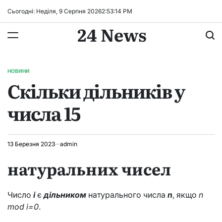
Перейти
Сьогодні: Неділя, 9 Серпня 2026
2
:
53
:
15
PM
до
24 News
вмісту
НОВИНИ
ОПУБЛІКУВАТИ
Скільки дільників у
У
числа 15
13 Березня 2023
admin
натуральних чисел
Число
i
є
дільником
натурального числа
n
, якщо
n
mod i=0
.