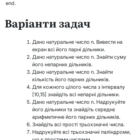
end.
Варіанти задач
Дано натуральне число n. Вивести на
екран всі його парні дільники.
Дано натуральне число n. Знайти суму
його непарних дільників.
Дано натуральне число n. Знайти
кількість його парних дільників.
Для кожного цілого числа з інтервалу
[10,15] знайдіть всі непарні дільники.
Дано натуральне число n. Надрукуйте
його дільники та знайдіть середнє
арифметичне його парних дільників.
Знайдіть всі прості трьохзначні числа.
Надрукуйте всі трьохзначні паліндроми,
що є простими числами.