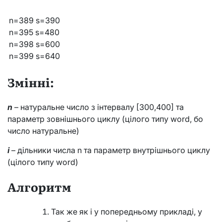
n=389 s=390
n=395 s=480
n=398 s=600
n=399 s=640
Змінні:
n
– натуральне число з інтервалу [300,400] та
параметр зовнішнього циклу (цілого типу word, бо
число натуральне)
i
– дільники числа n та параметр внутрішнього циклу
(цілого типу word)
Алгоритм
Так же як і у попередньому прикладі, у