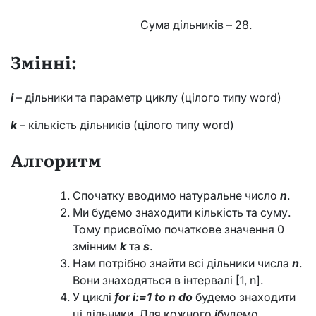
Сума дільників – 28.
Змінні:
i
– дільники та параметр циклу (цілого типу word)
k
– кількість дільників (цілого типу word)
Алгоритм
Спочатку вводимо натуральне число
n
.
Ми будемо знаходити кількість та суму.
Тому присвоїмо початкове значення 0
змінним
k
та
s
.
Нам потрібно знайти всі дільники числа
n
.
Вони знаходяться в інтервалі [1, n].
У циклі
for i:=1 to n do
будемо знаходити
ці дільники. Для кожного
i
будемо