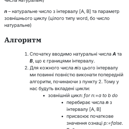
числа натуральні)
n
– натуральне число з інтервалу [A, B] та параметр
зовнішнього циклу (цілого типу word, бо число
натуральне)
Алгоритм
Спочатку вводимо натуральні числа
A
та
B
, що є границями інтервалу.
Для кожного числа
n
із цього інтервалу
ми повинні повністю виконати попередній
алгоритм, починаючи з пункту 2. Тому у
нас будуть вкладені цикли:
зовнішній цикл:
for n:=a to b do
перебирає числа
n
з
інтервалу [A, B]
присвоює початкове
значення ознаці
p:=false
.