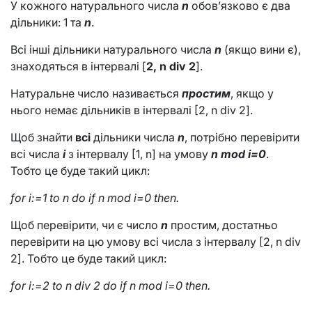
У кожного натурального числа
n
обов’язково є два
дільники: 1 та
n
.
Всі інші дільники натурального числа
n
(якщо вини є),
знаходяться в інтервалі [
2, n div 2
].
Натуральне число називається
простим
, якщо у
нього немає дільників в інтервалі [2, n div 2].
Щоб знайти
всі
дільники числа
n
, потрібно перевірити
всі числа
i
з інтервалу [1, n] на умову
n mod i=0
.
Тобто це буде такий цикл:
for i:=1 to n do if n mod i=0 then.
Щоб перевірити, чи є число
n
простим, достатньо
перевірити на цю умову всі числа з інтервалу [2, n div
2]. Тобто це буде такий цикл:
for i:=2 to n div 2 do if n mod i=0 then.