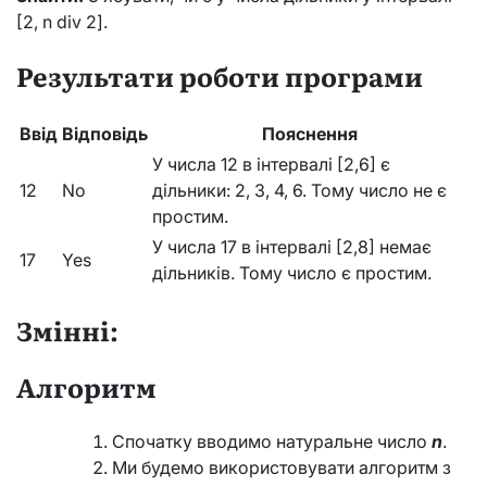
[2, n div 2].
Результати роботи програми
Ввід
Відповідь
Пояснення
У числа 12 в інтервалі [2,6] є
12
No
дільники: 2, 3, 4, 6. Тому число не є
простим.
У числа 17 в інтервалі [2,8] немає
17
Yes
дільників. Тому число є простим.
Змінні:
Алгоритм
Спочатку вводимо натуральне число
n
.
Ми будемо використовувати алгоритм з