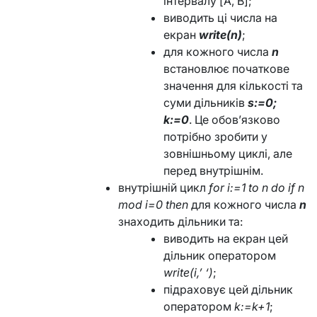
інтервалу [A, B];
виводить ці числа на
екран
write(n)
;
для кожного числа
n
встановлює початкове
значення для кількості та
суми дільників
s:=0;
k:=0
. Це обов’язково
потрібно зробити у
зовнішньому циклі, але
перед внутрішнім.
внутрішній цикл
for i:=1 to n do if n
mod i=0 then
для кожного числа
n
знаходить дільники та:
виводить на екран цей
дільник оператором
write(i,’ ‘)
;
підраховує цей дільник
оператором
k:=k+1
;