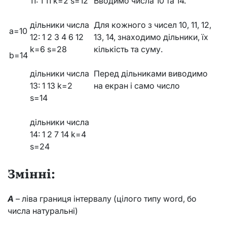
11: 1 11 k=2 s=12
Вводимо числа 10 та 14.
дільники числа
Для кожного з чисел 10, 11, 12,
a=10
12: 1 2 3 4 6 12
13, 14, знаходимо дільники, їх
k=6 s=28
кількість та суму.
b=14
дільники числа
Перед дільниками виводимо
13: 1 13 k=2
на екран і само число
s=14
дільники числа
14: 1 2 7 14 k=4
s=24
Змінні:
A
– ліва границя інтервалу (цілого типу word, бо
числа натуральні)