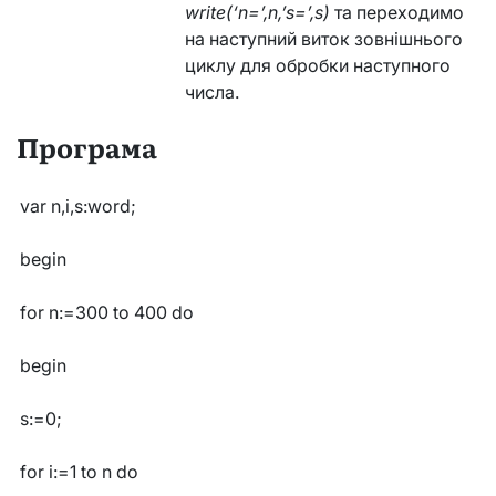
write(‘n=’,n,’s=’,s)
та переходимо
на наступний виток зовнішнього
циклу для обробки наступного
числа.
Програма
var n,i,s:word;
begin
for n:=300 to 400 do
begin
s:=0;
for i:=1 to n do