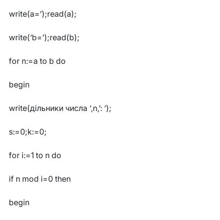
write(a=’);read(a);
write(‘b=’);read(b);
for n:=a to b do
begin
write(дільники числа ‘,n,’: ‘);
s:=0;k:=0;
for i:=1 to n do
if n mod i=0 then
begin