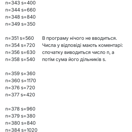
n=343 s=400
n=344 s=660
n=348 s=840
n=349 s=350
n=351 s=560
В програму нічого не вводиться.
n=354 s=720
Числа у відповіді мають коментарі:
n=356 s=630
спочатку виводиться число n, а
n=358 s=540
потім сума його дільників s.
n=359 s=360
n=360 s=1170
n=376 s=720
n=377 s=420
n=378 s=960
n=379 s=380
n=380 s=840
n=384 s=1020