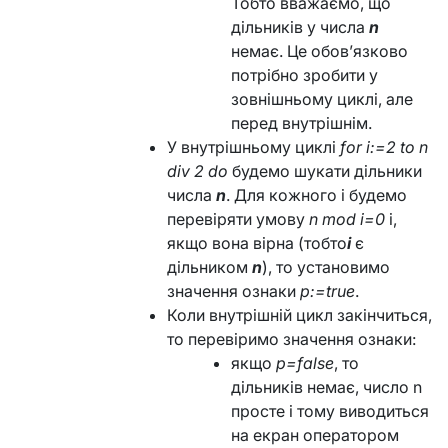
Тобто вважаємо, що
дільників у числа
n
немає. Це обов’язково
потрібно зробити у
зовнішньому циклі, але
перед внутрішнім.
У внутрішньому циклі
for i:=2 to n
div 2 do
будемо шукати дільники
числа
n
. Для кожного i будемо
перевіряти умову
n mod i=0
і,
якщо вона вірна (тобто
i
є
дільником
n
), то установимо
значення ознаки
p:=true
.
Коли внутрішній цикл закінчиться,
то перевіримо значення ознаки:
якщо
p=false
, то
дільників немає, число n
просте і тому виводиться
на екран оператором