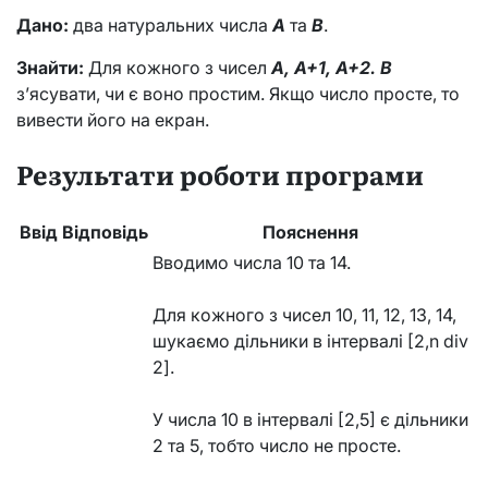
Дано:
два натуральних числа
A
та
B
.
Знайти:
Для кожного з чисел
A, A+1, A+2. B
з’ясувати, чи є воно простим. Якщо число просте, то
вивести його на екран.
Результати роботи програми
Ввід
Відповідь
Пояснення
Вводимо числа 10 та 14.
Для кожного з чисел 10, 11, 12, 13, 14,
шукаємо дільники в інтервалі [2,n div
2].
У числа 10 в інтервалі [2,5] є дільники
2 та 5, тобто число не просте.