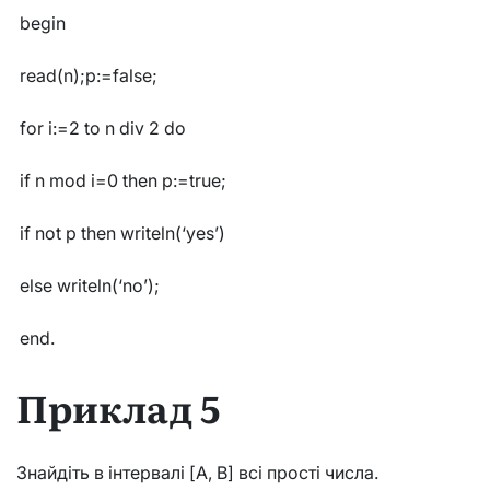
begin
read(n);p:=false;
for i:=2 to n div 2 do
if n mod i=0 then p:=true;
if not p then writeln(‘yes’)
else writeln(‘no’);
end.
Приклад 5
Знайдіть в інтервалі [A, B] всі прості числа.