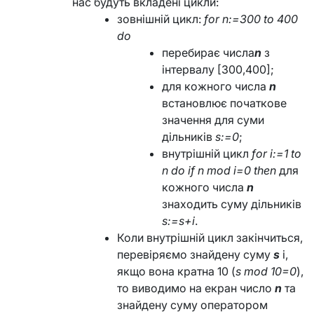
нас будуть вкладені цикли:
зовнішній цикл:
for n:=300 to 400
do
перебирає числа
n
з
інтервалу [300,400];
для кожного числа
n
встановлює початкове
значення для суми
дільників
s:=0
;
внутрішній цикл
for i:=1 to
n do if n mod i=0 then
для
кожного числа
n
знаходить суму дільників
s:=s+i
.
Коли внутрішній цикл закінчиться,
перевіряємо знайдену суму
s
і,
якщо вона кратна 10 (
s mod 10=0
),
то виводимо на екран число
n
та
знайдену суму оператором