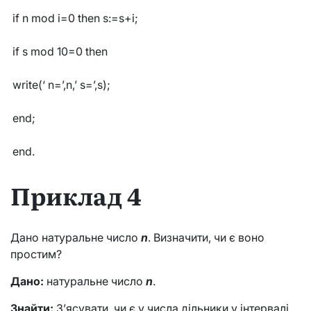
if n mod i=0 then s:=s+i;
if s mod 10=0 then
write(‘ n=’,n,’ s=’,s);
end;
end.
Приклад 4
Дано натуральне число
n
. Визначити, чи є воно
простим?
Дано:
натуральне число
n
.
Знайти:
З’ясувати, чи є у числа дільники у інтервалі