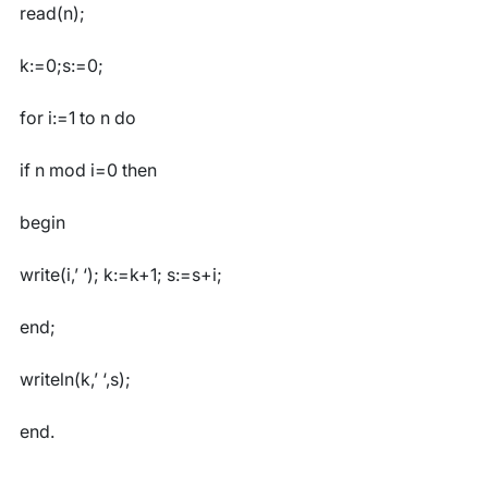
read(n);
k:=0;s:=0;
for i:=1 to n do
if n mod i=0 then
begin
write(i,’ ‘); k:=k+1; s:=s+i;
end;
writeln(k,’ ‘,s);
end.