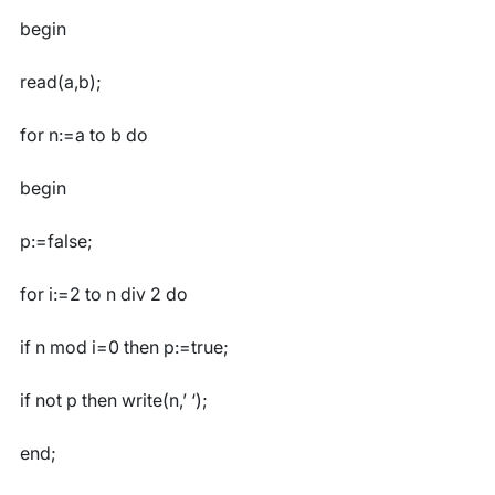
begin
read(a,b);
for n:=a to b do
begin
p:=false;
for i:=2 to n div 2 do
if n mod i=0 then p:=true;
if not p then write(n,’ ‘);
end;