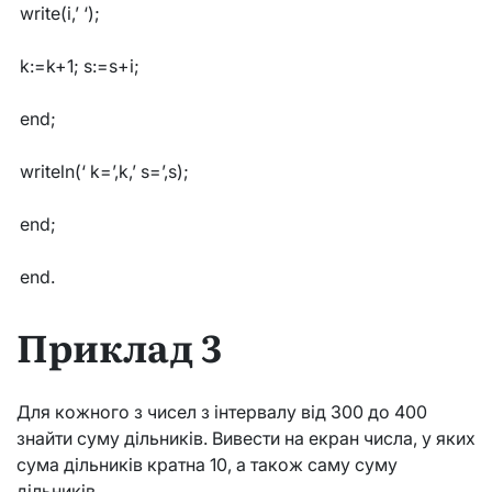
write(i,’ ‘);
k:=k+1; s:=s+i;
end;
writeln(‘ k=’,k,’ s=’,s);
end;
end.
Приклад 3
Для кожного з чисел з інтервалу від 300 до 400
знайти суму дільників. Вивести на екран числа, у яких
сума дільників кратна 10, а також саму суму
дільників.