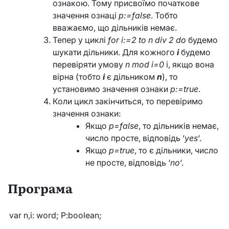
ознакою. Тому присвоїмо початкове
значення ознаці
p:=false
. Тобто
вважаємо, що дільників немає.
Тепер у циклі
for i:=2 to n div 2 do
будемо
шукати дільники. Для кожного
i
будемо
перевіряти умову
n mod i=0
і, якщо вона
вірна (тобто
i
є дільником
n
), то
установимо значення ознаки
p:=true
.
Коли цикл закінчиться, то перевіримо
значення ознаки:
Якщо
p=false
, то дільників немає,
число просте, відповідь ‘
yes
‘.
Якщо
p=true
, то є дільники, число
не просте, відповідь ‘
no
‘.
Програма
var n,i: word; P:boolean;