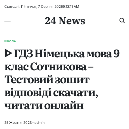
Перейти
Сьогодні: П’ятниця, 7 Серпня 2026
9
:
13
:
11
AM
до
24 News
вмісту
ШКОЛА
ОПУБЛІКУВАТИ
ᐈ ГДЗ Німецька мова 9
У
клас Сотникова –
Тестовий зошит
відповіді скачати,
читати онлайн
25 Жовтня 2023
admin