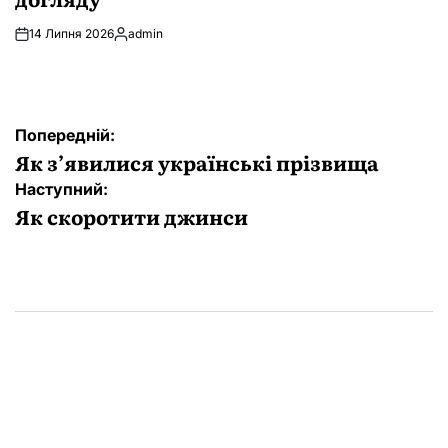
14 Липня 2026
admin
Опубліковано
Навігація
Попередній:
записів
Як з’явилися українські прізвища
Наступний:
Як скоротити джинси