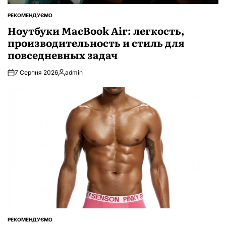
РЕКОМЕНДУЄМО
ОПУБЛІКУВАТИ
У
Ноутбуки MacBook Air: легкость,
производительность и стиль для
повседневных задач
7 Серпня 2026
admin
Опубліковано
РЕКОМЕНДУЄМО
ОПУБЛІКУВАТИ