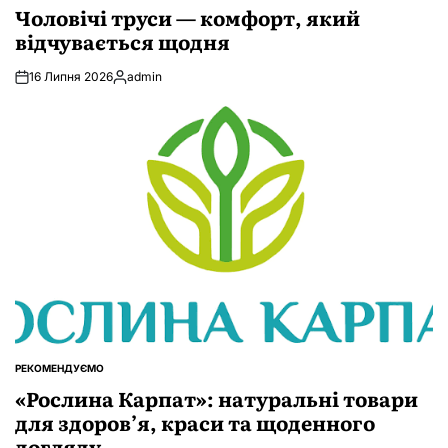
У
Чоловічі труси — комфорт, який
відчувається щодня
16 Липня 2026
admin
Опубліковано
РЕКОМЕНДУЄМО
ОПУБЛІКУВАТИ
У
«Рослина Карпат»: натуральні товари
для здоров’я, краси та щоденного
догляду