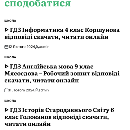
сподобатися
ШКОЛА
ОПУБЛІКУВАТИ
У
ᐈ ГДЗ Інформатика 4 клас Коршунова
відповіді скачати, читати онлайн
12 Лютого 2024
admin
Опубліковано
ШКОЛА
ОПУБЛІКУВАТИ
У
ᐈ ГДЗ Англійська мова 9 клас
Мясоєдова – Робочий зошит відповіді
скачати, читати онлайн
11 Лютого 2024
admin
Опубліковано
ШКОЛА
ОПУБЛІКУВАТИ
У
ᐈ ГДЗ Історія Стародавнього Свiту 6
клас Голованов відповіді скачати,
читати онлайн