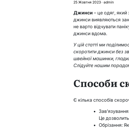
25 Жовтня 2023
admin
Джинси
– це одяг, який
джинси виявляються зан
не варто відчувати пані
джинси вдома.
У цій статті ми поділим
скоротити джинси без з
швейної машинки, глади
Слідуйте нашим порадам
Способи с
Є кілька способів скоро
Зав’язування
Це дозволить
Обрізання: Я