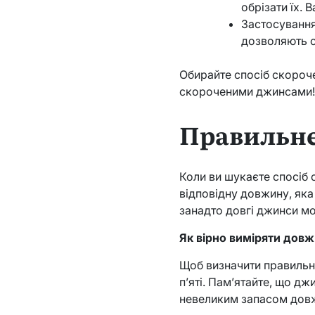
обрізати їх. 
Застосування 
дозволяють с
Обирайте спосіб скороче
скороченими джинсами
Правильне
Коли ви шукаєте спосіб 
відповідну довжину, яка
занадто довгі джинси м
Як вірно виміряти дов
Щоб визначити правильну
п’яті. Пам’ятайте, що д
невеликим запасом дов