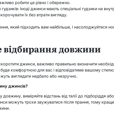
Важливо робити це рівно і обережно.
гудзиків: Іноді джинси мають спеціальні гудзики на внут
корочувати їх без втрати вигляду.
ння, який підходить вам найбільше, і насолоджуйтеся но
!
 відбирання довжини
скоротити джинси, важливо правильно визначити необхід
 буде комфортною для вас і відповідатиме вашому стилю.
ожуть виглядати недбало або незручно.
жину джинсів?
 довжину, виміряйте відстань від талії до підборіддя або
жинси можуть трохи звужуватися після прання, тому краще
жини.