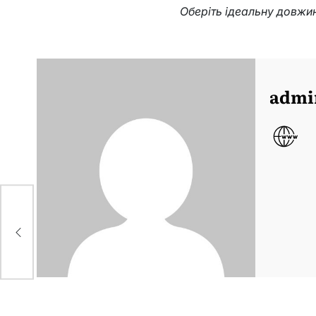
Оберіть ідеальну довжин
admi
н