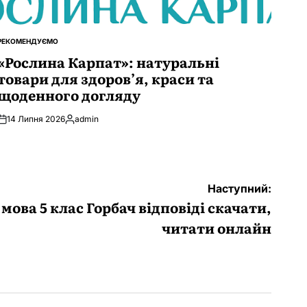
РЕКОМЕНДУЄМО
ОПУБЛІКУВАТИ
У
«Рослина Карпат»: натуральні
товари для здоров’я, краси та
щоденного догляду
14 Липня 2026
admin
Опубліковано
Наступний:
мова 5 клас Горбач відповіді скачати,
читати онлайн