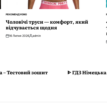
РЕКОМЕНДУЄМО
ОПУБЛІКУВАТИ
У
Чоловічі труси — комфорт, який
відчувається щодня
16 Липня 2026
admin
Опубліковано
а – Тестовий зошит
ᐈ ГДЗ Німецька 