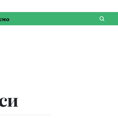
ємо
си