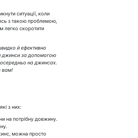
икнути ситуації, коли
есь з такою проблемою,
ам легко скоротити
 швидко й ефективно
ти джинси за допомогою
посередньо на джинсах.
 вам!
кі з них:
ни на потрібну довжину.
ну.
жинс, можна просто