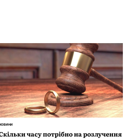
НОВИНИ
ОПУБЛІКУВАТИ
У
Скільки часу потрібно на розлучення