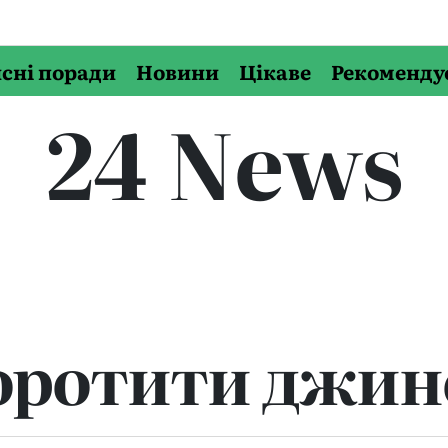
сні поради
Новини
Цікаве
Рекоменду
24 News
оротити джин