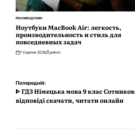
РЕКОМЕНДУЄМО
ОПУБЛІКУВАТИ
У
Ноутбуки MacBook Air: легкость,
производительность и стиль для
повседневных задач
7 Серпня 2026
admin
Опубліковано
Навігація
Попередній:
записів
ᐈ ГДЗ Німецька мова 9 клас Сотников
відповіді скачати, читати онлайн