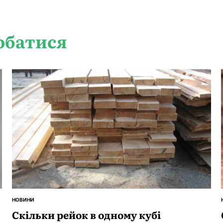
обатися
НОВИНИ
ОПУБЛІКУВАТИ
У
Скільки рейок в одному кубі