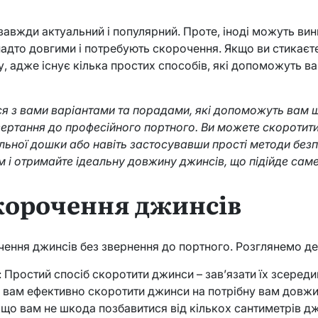
 завжди актуальний і популярний. Проте, іноді можуть вин
адто довгими і потребують скорочення. Якщо ви стикаєт
ку, адже існує кілька простих способів, які допоможуть в
ося з вами варіантами та порадами, які допоможуть вам
вертання до професійного портного. Ви можете скороти
льної дошки або навіть застосувавши прості методи без
 і отримайте ідеальну довжину джинсів, що підійде саме
корочення джинсів
чення джинсів без звернення до портного. Розглянемо дея
: Простий спосіб скоротити джинси – зав’язати їх зсереди
 вам ефективно скоротити джинси на потрібну вам довжи
кщо вам не шкода позбавитися від кількох сантиметрів д