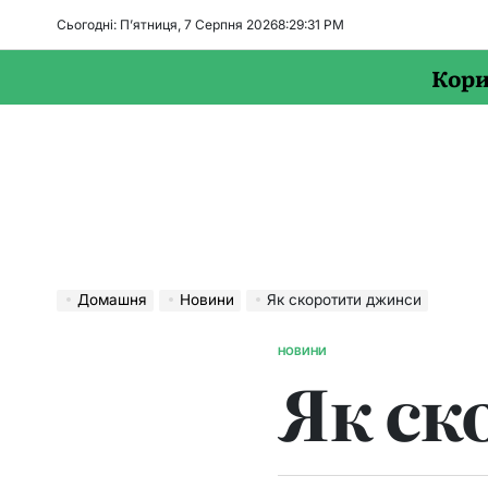
Перейти
Сьогодні: П’ятниця, 7 Серпня 2026
8
:
29
:
32
PM
до
вмісту
Кори
Домашня
Новини
Як скоротити джинси
НОВИНИ
ОПУБЛІКУВАТИ
Як ск
У