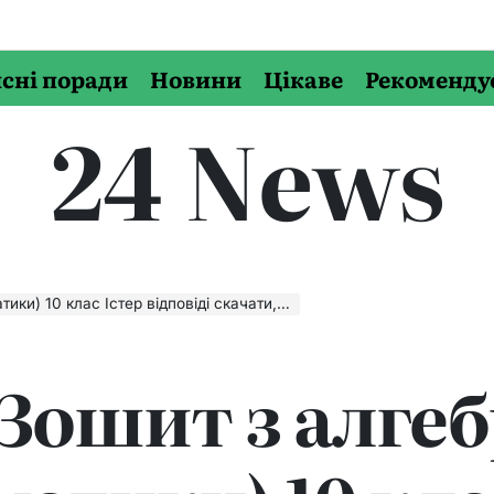
сні поради
Новини
Цікаве
Рекоменду
24 News
0 клас Істер відповіді скачати, читати онлайн
 Зошит з алге