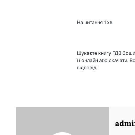
На читання
1 хв
Шукаєте книгу ГДЗ Зошит 
її онлайн або скачати. В
відповіді
admi