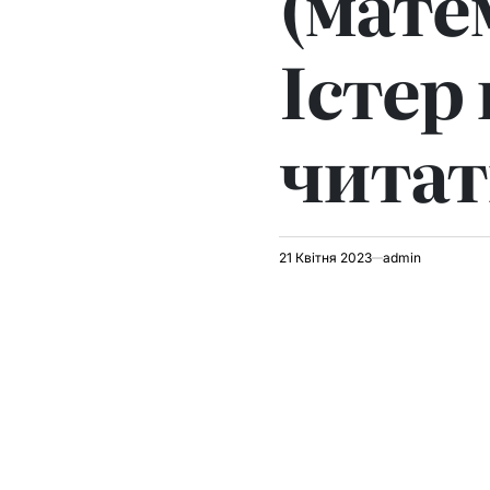
(мате
Істер 
читат
21 Квітня 2023
admin