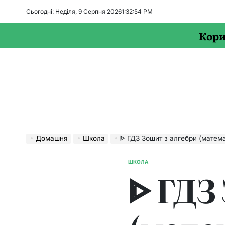
Перейти
Сьогодні: Неділя, 9 Серпня 2026
1
:
32
:
55
PM
до
вмісту
Кори
Домашня
Школа
ᐈ ГДЗ Зошит з алгебри (математики) 1
ШКОЛА
ОПУБЛІКУВАТИ
ᐈ ГДЗ
У