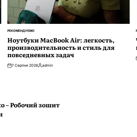
РЕКОМЕНДУЄМО
ОПУБЛІКУВАТИ
У
Ноутбуки MacBook Air: легкость,
производительность и стиль для
повседневных задач
7 Серпня 2026
admin
Опубліковано
ко – Робочий зошит
н