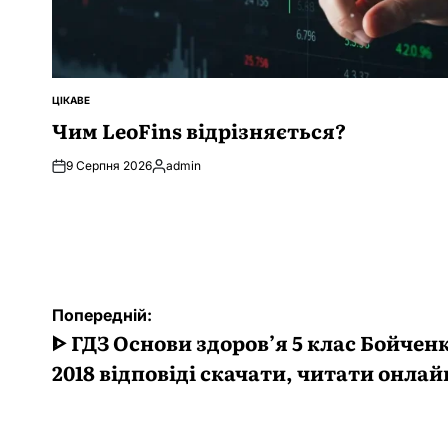
ЦІКАВЕ
ОПУБЛІКУВАТИ
У
Чим LeoFins відрізняється?
9 Серпня 2026
admin
Опубліковано
Навігація
Попередній:
записів
ᐈ ГДЗ Основи здоров’я 5 клас Бойчен
2018 відповіді скачати, читати онлай