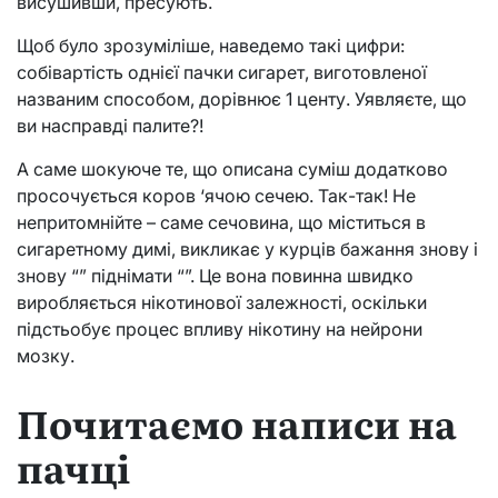
висушивши, пресують.
Щоб було зрозуміліше, наведемо такі цифри:
собівартість однієї пачки сигарет, виготовленої
названим способом, дорівнює 1 центу. Уявляєте, що
ви насправді палите?!
А саме шокуюче те, що описана суміш додатково
просочується коров ‘ячою сечею. Так-так! Не
непритомнійте – саме сечовина, що міститься в
сигаретному димі, викликає у курців бажання знову і
знову “” піднімати “”. Це вона повинна швидко
виробляється нікотинової залежності, оскільки
підстьобує процес впливу нікотину на нейрони
мозку.
Почитаємо написи на
пачці