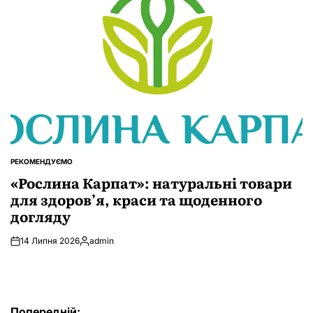
РЕКОМЕНДУЄМО
ОПУБЛІКУВАТИ
У
«Рослина Карпат»: натуральні товари
для здоров’я, краси та щоденного
догляду
14 Липня 2026
admin
Опубліковано
Навігація
Попередній: