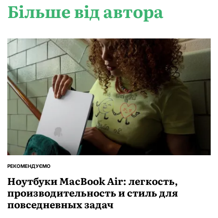
Більше від автора
РЕКОМЕНДУЄМО
ОПУБЛІКУВАТИ
У
Ноутбуки MacBook Air: легкость,
производительность и стиль для
повседневных задач