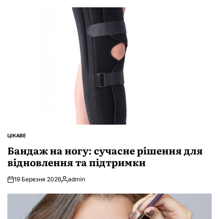
ЦІКАВЕ
ОПУБЛІКУВАТИ
У
Бандаж на ногу: сучасне рішення для
відновлення та підтримки
19 Березня 2026
admin
Опубліковано