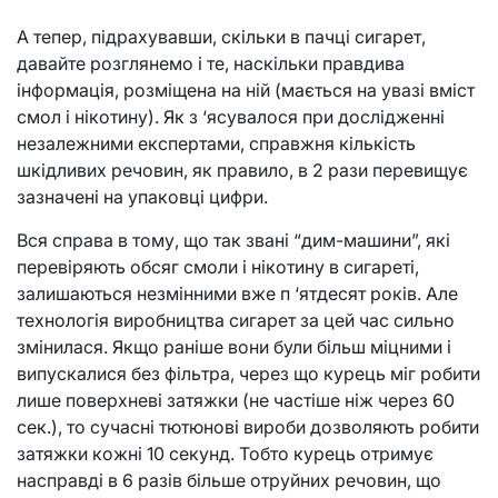
А тепер, підрахувавши, скільки в пачці сигарет,
давайте розглянемо і те, наскільки правдива
інформація, розміщена на ній (мається на увазі вміст
смол і нікотину). Як з ‘ясувалося при дослідженні
незалежними експертами, справжня кількість
шкідливих речовин, як правило, в 2 рази перевищує
зазначені на упаковці цифри.
Вся справа в тому, що так звані “дим-машини”, які
перевіряють обсяг смоли і нікотину в сигареті,
залишаються незмінними вже п ‘ятдесят років. Але
технологія виробництва сигарет за цей час сильно
змінилася. Якщо раніше вони були більш міцними і
випускалися без фільтра, через що курець міг робити
лише поверхневі затяжки (не частіше ніж через 60
сек.), то сучасні тютюнові вироби дозволяють робити
затяжки кожні 10 секунд. Тобто курець отримує
насправді в 6 разів більше отруйних речовин, що