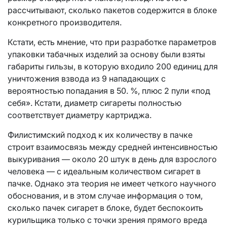
рассчитывают, сколько пакетов содержится в блоке
конкретного производителя.
Кстати, есть мнение, что при разработке параметров
упаковки табачных изделий за основу были взяты
габариты гильзы, в которую входило 200 единиц для
уничтожения взвода из 9 нападающих с
вероятностью попадания в 50. %, плюс 2 пули «под
себя». Кстати, диаметр сигареты полностью
соответствует диаметру картриджа.
Филистимский подход к их количеству в пачке
строит взаимосвязь между средней интенсивностью
выкуривания — около 20 штук в день для взрослого
человека — с идеальным количеством сигарет в
пачке. Однако эта теория не имеет четкого научного
обоснования, и в этом случае информация о том,
сколько пачек сигарет в блоке, будет беспокоить
курильщика только с точки зрения прямого вреда