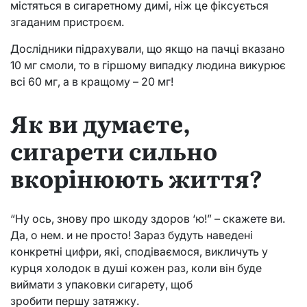
містяться в сигаретному димі, ніж це фіксується
згаданим пристроєм.
Дослідники підрахували, що якщо на пачці вказано
10 мг смоли, то в гіршому випадку людина викурює
всі 60 мг, а в кращому – 20 мг!
Як ви думаєте,
сигарети сильно
вкорінюють життя?
“Ну ось, знову про шкоду здоров ‘ю!” – скажете ви.
Да, о нем. и не просто! Зараз будуть наведені
конкретні цифри, які, сподіваємося, викличуть у
курця холодок в душі кожен раз, коли він буде
виймати з упаковки сигарету, щоб
зробити першу затяжку.