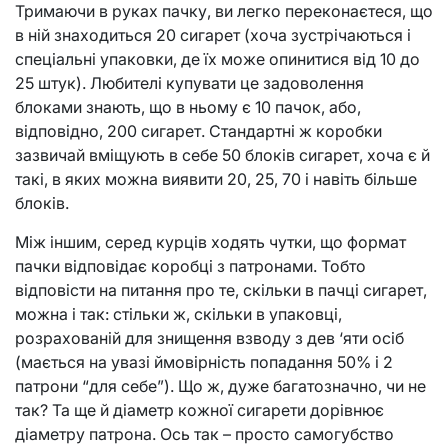
Тримаючи в руках пачку, ви легко переконаєтеся, що
в ній знаходиться 20 сигарет (хоча зустрічаються і
спеціальні упаковки, де їх може опинитися від 10 до
25 штук). Любителі купувати це задоволення
блоками знають, що в ньому є 10 пачок, або,
відповідно, 200 сигарет. Стандартні ж коробки
зазвичай вміщують в себе 50 блоків сигарет, хоча є й
такі, в яких можна виявити 20, 25, 70 і навіть більше
блоків.
Між іншим, серед курців ходять чутки, що формат
пачки відповідає коробці з патронами. Тобто
відповісти на питання про те, скільки в пачці сигарет,
можна і так: стільки ж, скільки в упаковці,
розрахованій для знищення взводу з дев ‘яти осіб
(мається на увазі ймовірність попадання 50% і 2
патрони “для себе”). Що ж, дуже багатозначно, чи не
так? Та ще й діаметр кожної сигарети дорівнює
діаметру патрона. Ось так – просто самогубство