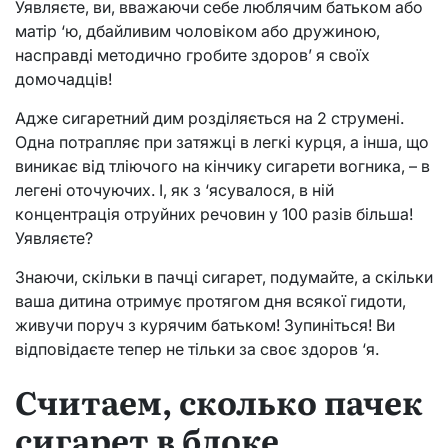
Уявляєте, ви, вважаючи себе люблячим батьком або
матір ‘ю, дбайливим чоловіком або дружиною,
насправді методично гробите здоров’ я своїх
домочадців!
Адже сигаретний дим розділяється на 2 струмені.
Одна потрапляє при затяжці в легкі курця, а інша, що
виникає від тліючого на кінчику сигарети вогника, – в
легені оточуючих. І, як з ‘ясувалося, в ній
концентрація отруйних речовин у 100 разів більша!
Уявляєте?
Знаючи, скільки в пачці сигарет, подумайте, а скільки
ваша дитина отримує протягом дня всякої гидоти,
живучи поруч з курячим батьком! Зупиніться! Ви
відповідаєте тепер не тільки за своє здоров ‘я.
Считаем, сколько пачек
сигарет в блоке