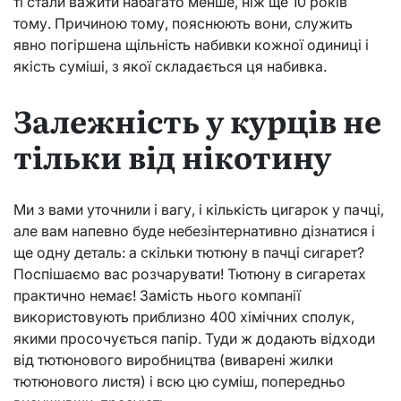
ті стали важити набагато менше, ніж ще 10 років
тому. Причиною тому, пояснюють вони, служить
явно погіршена щільність набивки кожної одиниці і
якість суміші, з якої складається ця набивка.
Залежність у курців не
тільки від нікотину
Ми з вами уточнили і вагу, і кількість цигарок у пачці,
але вам напевно буде небезінтернативно дізнатися і
ще одну деталь: а скільки тютюну в пачці сигарет?
Поспішаємо вас розчарувати! Тютюну в сигаретах
практично немає! Замість нього компанії
використовують приблизно 400 хімічних сполук,
якими просочується папір. Туди ж додають відходи
від тютюнового виробництва (виварені жилки
тютюнового листя) і всю цю суміш, попередньо