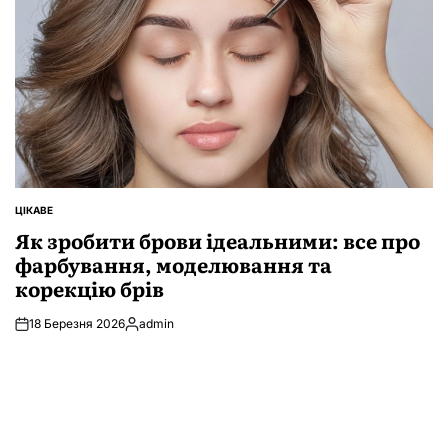
ЦІКАВЕ
ОПУБЛІКУВАТИ
У
Як зробити брови ідеальними: все про
фарбування, моделювання та
корекцію брів
18 Березня 2026
admin
Опубліковано