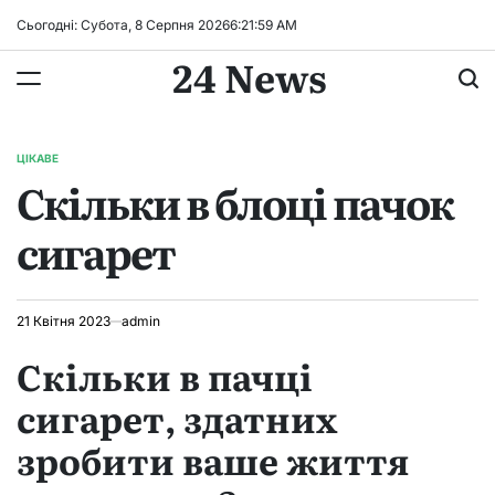
Перейти
Сьогодні: Субота, 8 Серпня 2026
6
:
21
:
59
AM
до
24 News
вмісту
ЦІКАВЕ
ОПУБЛІКУВАТИ
Скільки в блоці пачок
У
сигарет
21 Квітня 2023
admin
Скільки в пачці
сигарет, здатних
зробити ваше життя