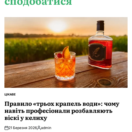
сподобатися
ЦІКАВЕ
ОПУБЛІКУВАТИ
У
Правило «трьох крапель води»: чому
навіть професіонали розбавляють
віскі у келиху
21 Березня 2026
admin
Опубліковано