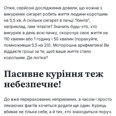
Отже, серйозні дослідження довели, що кожна з
викурених сигарет робить життя людини коротшим
на 5,5 хв. А скільки сигарет в пачці “Кента”,
наприклад, пам ‘ятаєте? Значить будь-хто, хто
викурює в день всю пачку, скорочує своє життя на
110 хвилин або 1 годину і 50 хвилин (порахуйте,
помноживши 5,5 на 20). Моторошна арифметика! Ви
віддаєте гроші за те, щоб ваше життя стало
коротшим. Де логіка?
Пасивне куріння теж
небезпечне!
До вже перерахованих неприємних, а часом і просто
лякаючих фактів хочеться додати ще один. Курець
вбиває не тільки себе, а й тих, хто знаходиться поруч.