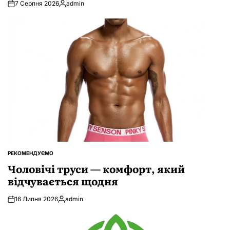
7 Серпня 2026
admin
Опубліковано
РЕКОМЕНДУЄМО
ОПУБЛІКУВАТИ
У
Чоловічі труси — комфорт, який
відчувається щодня
16 Липня 2026
admin
Опубліковано