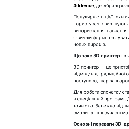
3ddevice
, де зібрані рі
Популярність цієї технік
користувачів вирішуют
використання, навчання 
фізичній формі, тестуват
нових виробів.
Що таке 3D принтер і в
3D принтер — це пристрі
відміну від традиційної
поступово, шар за шаро
Для роботи спочатку ст
в спеціальній програмі
точністю. Залежно від 
смоли та інші сучасні ма
Основні переваги 3D-д