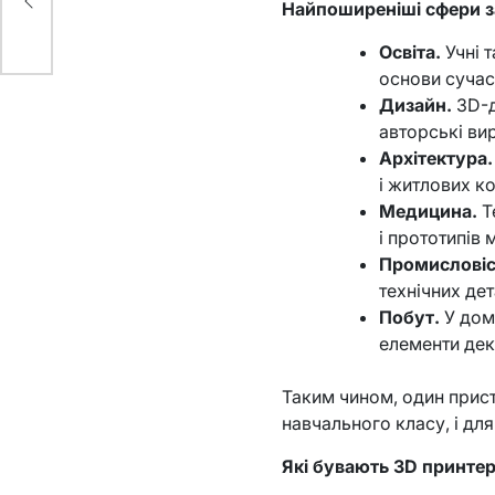
ві
Найпоширеніші сфери з
Освіта.
Учні 
основи сучас
Дизайн.
3D-д
авторські ви
Архітектура.
і житлових к
Медицина.
Т
і прототипів 
Промисловіс
технічних дет
Побут.
У дом
елементи деко
Таким чином, один прист
навчального класу, і д
Які бувають 3D принте