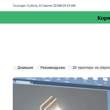
Перейти
Сьогодні: Субота, 8 Серпня 2026
6
:
25
:
24
AM
до
вмісту
Кори
Домашня
Рекомендуємо
3D принтери: як обрати