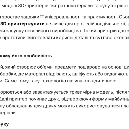
зні моделі 3D-принтерів, витратні матеріали та супутні ріш
и зростає завдяки її універсальності та практичності. Сьо
ь
3D принтер купити
не лише для професійної діяльності,
чи запуску невеликого виробництва. Такий пристрій дає з
и прототипи, виготовляти корисні деталі та суттєво еконо
 чому його особливість
й, який створює об’ємні предмети пошарово на основі ц
 обробки, де матеріал відрізають, шліфують або видаляють
м. Саме тому таку технологію називають адитивною.
ворюється або завантажується тривимірна модель, після
. Далі принтер починає друк, відтворюючи форму майбутн
типу обладнання для друку можуть використовуватися пла
теріали.
руку