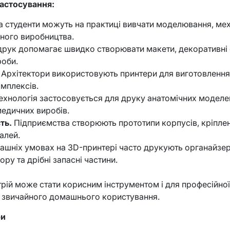
астосування:
та студенти можуть на практиці вивчати моделювання, меха
ного виробництва.
рук допомагає швидко створювати макети, декоративні е
роби.
Архітектори використовують принтери для виготовлення 
омплексів.
ехнологія застосовується для друку анатомічних моделе
медичних виробів.
ть.
Підприємства створюють прототипи корпусів, кріплен
алей.
ашніх умовах на 3D-принтері часто друкують органайзери
ру та дрібні запасні частини.
рій може стати корисним інструментом і для професійної 
ля звичайного домашнього користування.
ри