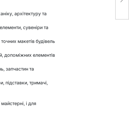
та
ви
ніку, архітектуру та
лементи, сувеніри та
точних макетів будівель
й, допоміжних елементів
ь, запчастин та
, підставки, тримачі,
майстерні, і для