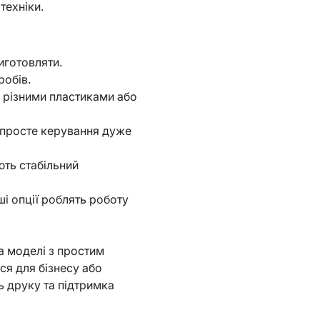
техніки.
иготовляти.
робів.
 різними пластиками або
 просте керування дуже
ють стабільний
ші опції роблять роботу
а моделі з простим
ся для бізнесу або
ь друку та підтримка