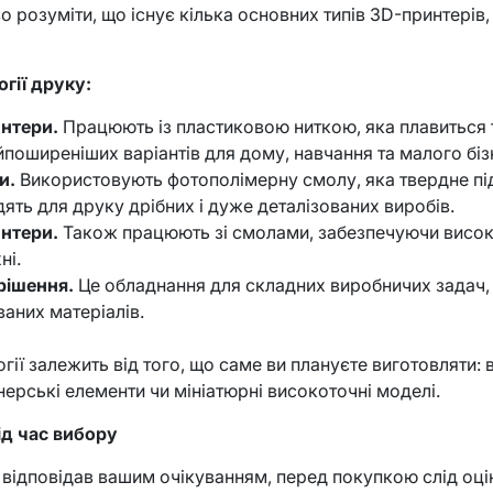
розуміти, що існує кілька основних типів 3D-принтерів, і
гії друку:
нтери.
Працюють із пластиковою ниткою, яка плавиться 
айпоширеніших варіантів для дому, навчання та малого біз
и.
Використовують фотополімерну смолу, яка твердне під 
дять для друку дрібних і дуже деталізованих виробів.
нтери.
Також працюють зі смолами, забезпечуючи високу
ні.
рішення.
Це обладнання для складних виробничих задач, 
ваних матеріалів.
гії залежить від того, що саме ви плануєте виготовляти: 
нерські елементи чи мініатюрні високоточні моделі.
ід час вибору
відповідав вашим очікуванням, перед покупкою слід оці