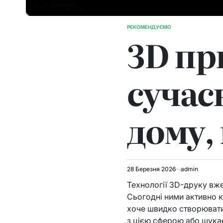
РЕКОМЕНДУЄМО
ОПУБЛІКУВАТИ
3D пр
У
сучас
дому,
28 Березня 2026
admin
Технології 3D-друку вже
Сьогодні ними активно к
хоче швидко створювати
з цією сферою або шукає