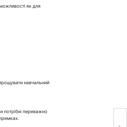
 можливості як для
прощувати навчальний
и потрібні переважно
3D
апрямках.
пе