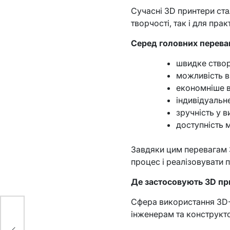
Сучасні 3D принтери ст
творчості, так і для пра
Серед головних перева
швидке створ
можливість в
економніше в
індивідуальн
зручність у 
доступність 
Завдяки цим перевагам
процес і реалізовувати 
Де застосовують 3D пр
Сфера використання 3D-
інженерам та конструкто