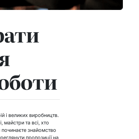
рати
я
роботи
й і великих виробництв.
 майстри та всі, хто
и починаєте знайомство
реглянути пропозиції на