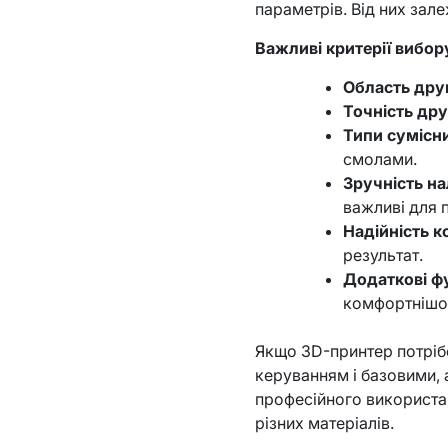
параметрів. Від них зале
Важливі критерії вибор
Область дру
Точність дру
Типи сумісни
смолами.
Зручність н
важливі для п
Надійність к
результат.
Додаткові фу
комфортнішо
Якщо 3D-принтер потрібе
керуванням і базовими, 
професійного використан
різних матеріалів.