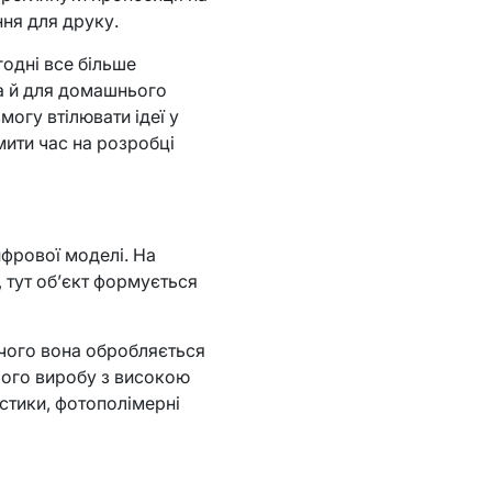
ення для друку.
годні все більше
 а й для домашнього
могу втілювати ідеї у
мити час на розробці
ифрової моделі. На
, тут об’єкт формується
 чого вона обробляється
ього виробу з високою
стики, фотополімерні