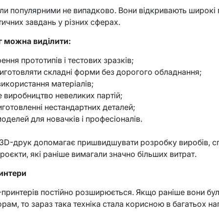
али популярними не випадково. Вони відкривають широкі
ктичних завдань у різних сферах.
г можна виділити:
ення прототипів і тестових зразків;
иготовляти складні форми без дорогого обладнання;
икористання матеріалів;
е виробництво невеликих партій;
виготовленні нестандартних деталей;
моделей для новачків і професіоналів.
 3D-друк допомагає пришвидшувати розробку виробів, с
проєкти, які раніше вимагали значно більших витрат.
интери
принтерів постійно розширюється. Якщо раніше вони бул
рам, то зараз така техніка стала корисною в багатьох н