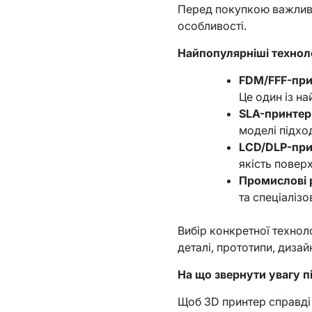
Перед покупкою важливо 
особливості.
Найпопулярніші техноло
FDM/FFF-при
Це один із н
SLA-принтер
моделі підхо
LCD/DLP-при
якість поверх
Промислові 
та спеціалізо
Вибір конкретної техноло
деталі, прототипи, дизай
На що звернути увагу п
Щоб 3D принтер справді 