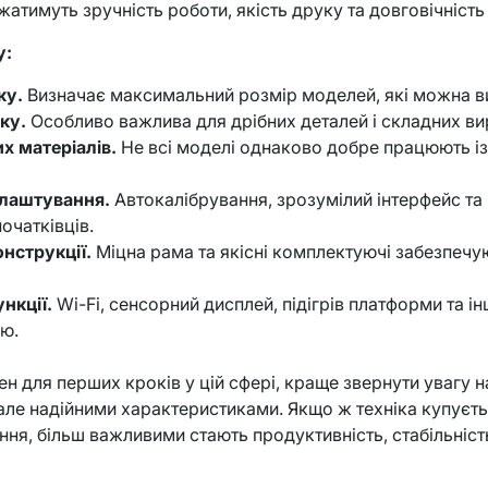
жатимуть зручність роботи, якість друку та довговічність 
у:
ку.
Визначає максимальний розмір моделей, які можна в
ку.
Особливо важлива для дрібних деталей і складних ви
х матеріалів.
Не всі моделі однаково добре працюють із
алаштування.
Автокалібрування, зрозумілий інтерфейс та
очатківців.
онструкції.
Міцна рама та якісні комплектуючі забезпечу
нкції.
Wi-Fi, сенсорний дисплей, підігрів платформи та ін
ю.
н для перших кроків у цій сфері, краще звернути увагу н
але надійними характеристиками. Якщо ж техніка купуєть
ня, більш важливими стають продуктивність, стабільніст