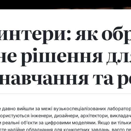
интери: як об
не рішення дл
 навчання та 
 давно вийшли за межі вузькоспеціалізованих лабораторі
ористуються інженери, дизайнери, архітектори, викладачі,
 реальні об’єкти за цифровими моделями. Якщо ви тільк
те надійне обладнання для конкретних завдань, варто пе