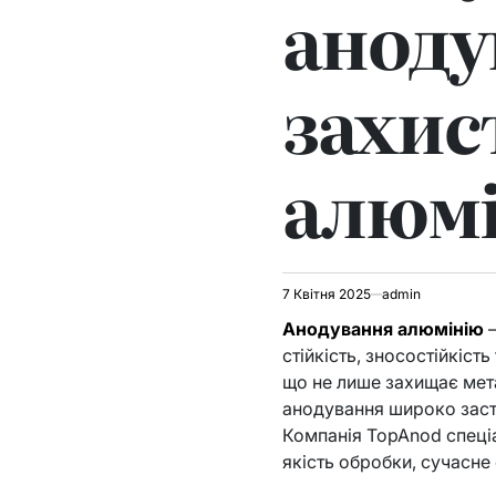
аноду
захис
алюм
7 Квітня 2025
admin
Анодування алюмінію
—
стійкість, зносостійкіст
що не лише захищає мет
анодування широко засто
Компанія TopAnod спеці
якість обробки, сучасне 