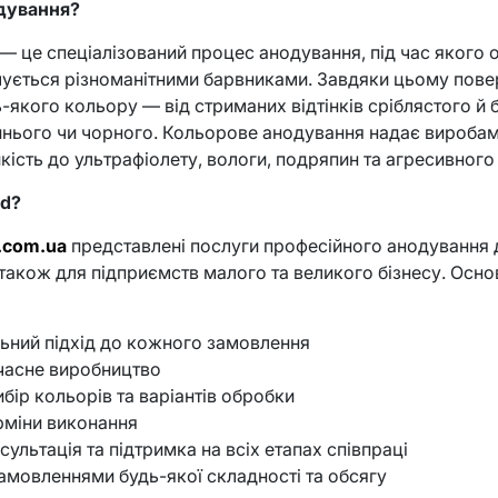
дування?
— це спеціалізований процес анодування, під час якого 
ичується різноманітними барвниками. Завдяки цьому пов
-якого кольору — від стриманих відтінків сріблястого й
инього чи чорного. Кольорове анодування надає виробам
ійкість до ультрафіолету, вологи, подряпин та агресивног
od?
d.com.ua
представлені послуги професійного анодування д
 також для підприємств малого та великого бізнесу. Основ
ьний підхід до кожного замовлення
часне виробництво
бір кольорів та варіантів обробки
рміни виконання
сультація та підтримка на всіх етапах співпраці
амовленнями будь-якої складності та обсягу