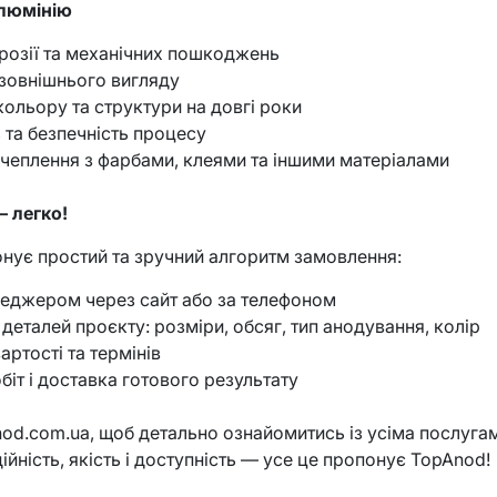
алюмінію
орозії та механічних пошкоджень
зовнішнього вигляду
ольору та структури на довгі роки
ь та безпечність процесу
чеплення з фарбами, клеями та іншими матеріалами
 легко!
нує простий та зручний алгоритм замовлення:
неджером через сайт або за телефоном
деталей проєкту: розміри, обсяг, тип анодування, колір
артості та термінів
біт і доставка готового результату
anod.com.ua, щоб детально ознайомитись із усіма послуга
ійність, якість і доступність — усе це пропонує TopAnod!