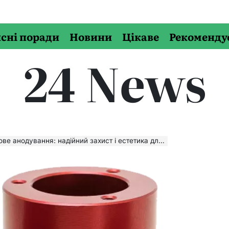
сні поради
Новини
Цікаве
Рекоменду
24 News
анодування: надійний захист і естетика для алюмінію