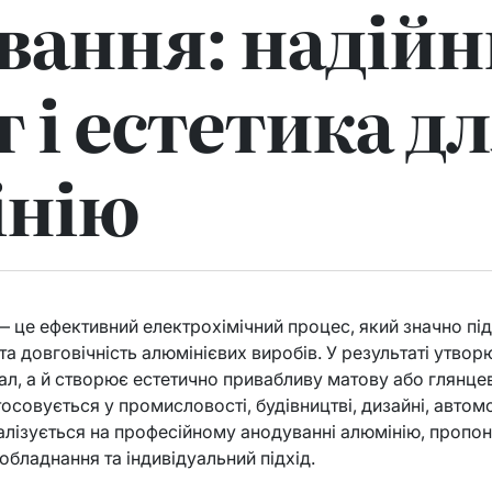
вання: надій
т і естетика д
інію
 це ефективний електрохімічний процес, який значно пі
ь та довговічність алюмінієвих виробів. У результаті утво
ал, а й створює естетично привабливу матову або глянце
совується у промисловості, будівництві, дизайні, автомо
алізується на професійному анодуванні алюмінію, пропо
обладнання та індивідуальний підхід.