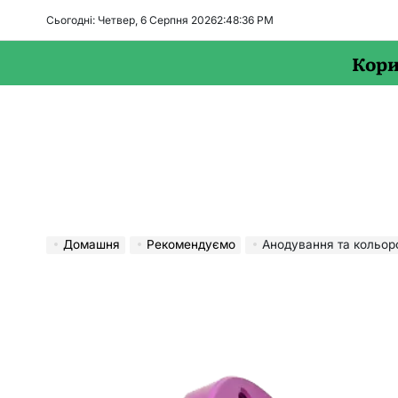
Перейти
Сьогодні: Четвер, 6 Серпня 2026
2
:
48
:
37
PM
до
вмісту
Кори
Домашня
Рекомендуємо
Анодування та кольорове 