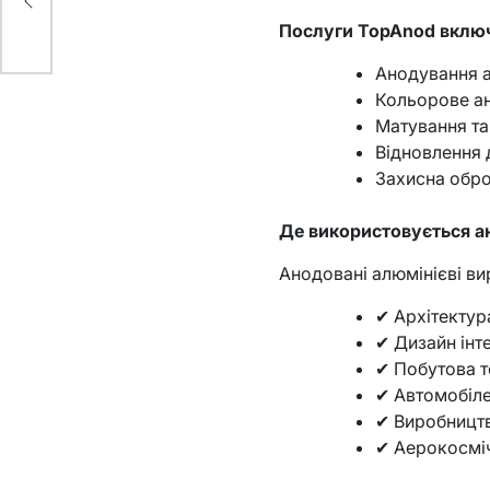
ці
Послуги TopAnod вклю
Анодування а
Кольорове ан
Матування та
Відновлення
Захисна оброб
Де використовується 
Анодовані алюмінієві ви
✔ Архітектура
✔ Дизайн інт
✔ Побутова т
✔ Автомобіл
✔ Виробництв
✔ Аерокосмі