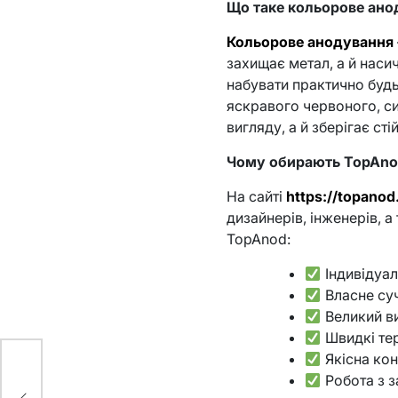
Що таке кольорове ано
Кольорове анодування
захищає метал, а й нас
набувати практично будь
яскравого червоного, с
вигляду, а й зберігає ст
Чому обирають TopAn
На сайті
https://topano
дизайнерів, інженерів, а
TopAnod:
Індивідуал
Власне су
Великий ви
Швидкі те
Якісна кон
Робота з з
а