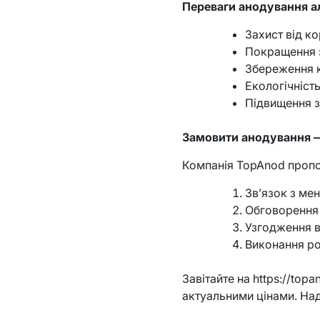
Переваги анодування 
Захист від к
Покращення 
Збереження к
Екологічніст
Підвищення з
Замовити анодування —
Компанія TopAnod пропо
Зв’язок з ме
Обговорення 
Узгодження в
Виконання ро
Завітайте на https://top
актуальними цінами. Над