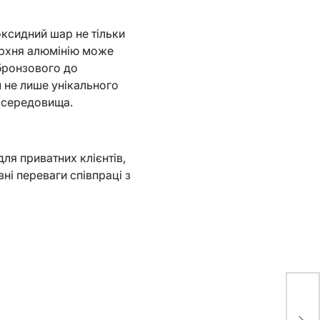
оксидний шар не тільки
ерхня алюмінію може
 бронзового до
 не лише унікального
о середовища.
ля приватних клієнтів,
ні переваги співпраці з
Br
су