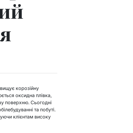
ний
ля
двищує корозійну
рюється оксидна плівка,
ву поверхню. Сьогодні
білебудуванні та побуті.
нуючи клієнтам високу