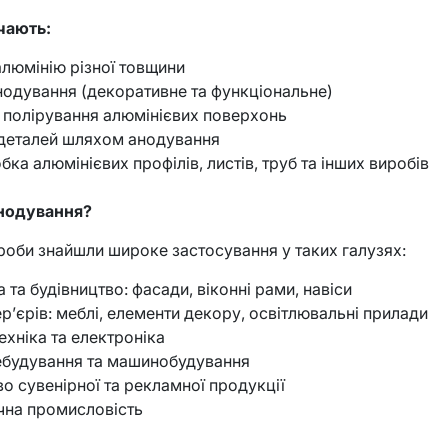
чають:
люмінію різної товщини
одування (декоративне та функціональне)
 полірування алюмінієвих поверхонь
 деталей шляхом анодування
ка алюмінієвих профілів, листів, труб та інших виробів
анодування?
роби знайшли широке застосування у таких галузях:
 та будівництво: фасади, віконні рами, навіси
ер’єрів: меблі, елементи декору, освітлювальні прилади
ехніка та електроніка
ебудування та машинобудування
о сувенірної та рекламної продукції
чна промисловість