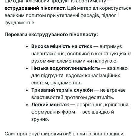
Ще один ключовий продукт із асортименту —
еструдований пінопласт
. Цей матеріал користується
великим попитом при утепленні фасадів, підлог і
фундаментів.
Переваги екструдуваного пінопласту:
Висока міцність на стиск
— витримує
навантаження, особливо в конструкціях із
рухомими елементами чи напругою.
Низька водопоглинальність
— важливо
для підґрунтя, вздовж каналізаційних
систем, фундаментів.
Тривалий термін служби
— не втрачає
властивостей протягом десятиліть.
Легкий монтаж
— розрізання, кріплення,
формування форм — все швидко й
зручно.
Сайт пропонує широкий вибір плит різної товщини,