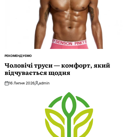
РЕКОМЕНДУЄМО
ОПУБЛІКУВАТИ
У
Чоловічі труси — комфорт, який
відчувається щодня
16 Липня 2026
admin
Опубліковано