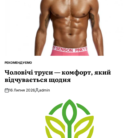
РЕКОМЕНДУЄМО
ОПУБЛІКУВАТИ
У
Чоловічі труси — комфорт, який
відчувається щодня
16 Липня 2026
admin
Опубліковано