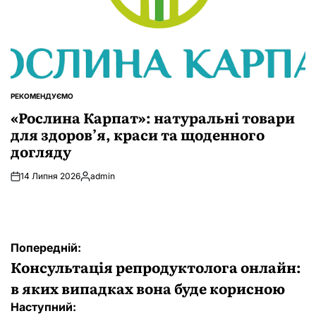
РЕКОМЕНДУЄМО
ОПУБЛІКУВАТИ
У
«Рослина Карпат»: натуральні товари
для здоров’я, краси та щоденного
догляду
14 Липня 2026
admin
Опубліковано
Навігація
Попередній:
записів
Консультація репродуктолога онлайн:
в яких випадках вона буде корисною
Наступний: