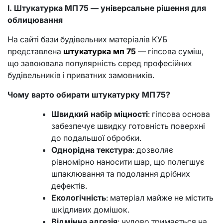
І. Штукатурка МП 75 — універсальне рішення для
облицювання
На сайті бази будівельних матеріалів КУБ
представлена
штукатурка мп 75
— гіпсова суміш,
що завоювала популярність серед професійних
будівельників і приватних замовників.
Чому варто обирати штукатурку МП 75?
Швидкий набір міцності
: гіпсова основа
забезпечує швидку готовність поверхні
до подальшої обробки.
Однорідна текстура
: дозволяє
рівномірно наносити шар, що полегшує
шпаклювання та подолання дрібних
дефектів.
Екологічність
: матеріал майже не містить
шкідливих домішок.
Відмінна адгезія
: чудово тримається на