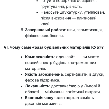
Готуйте поверхню: очищення,
ґрунтування, рівність.
Наносьте штукатурку, утеплювач,
після висихання — плитковий
клей.
Завершальні роботи
: шви, герметизація,
фінішне оздоблення.
VI. Чому саме «База будівельних матеріалів КУБ»?
Комплексність
: один сайт — і ви маєте
повний спектр будівельно-ремонтних
матеріалів.
Якість забезпечена
: сертифікати, відгуки,
фахова підтримка.
Локальність
: доставка/забір у Львові й
області — мінімальні логістичні витрати.
Економія часу
: один портал замість
десятків магазинів.