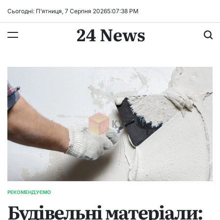
Перейти
Сьогодні: П’ятниця, 7 Серпня 2026
5
:
07
:
38
PM
до
24 News
вмісту
РЕКОМЕНДУЄМО
ОПУБЛІКУВАТИ
Будівельні матеріали:
У