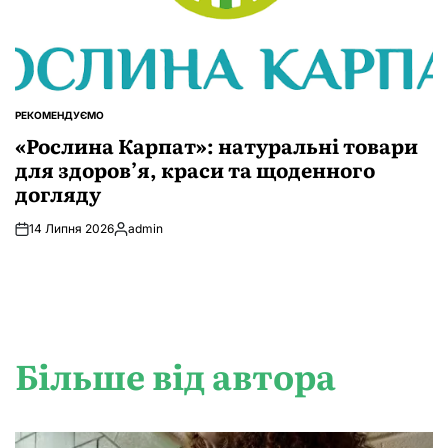
РЕКОМЕНДУЄМО
ОПУБЛІКУВАТИ
У
«Рослина Карпат»: натуральні товари
для здоров’я, краси та щоденного
догляду
14 Липня 2026
admin
Опубліковано
Більше від автора