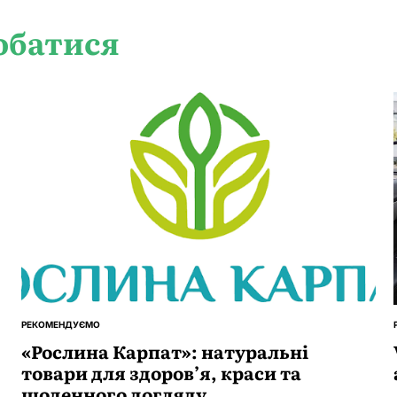
обатися
РЕКОМЕНДУЄМО
ОПУБЛІКУВАТИ
У
«Рослина Карпат»: натуральні
товари для здоров’я, краси та
щоденного догляду