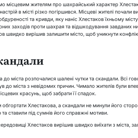
домо місцевим жителям про шахрайський характер Хлестак
 настрій в місті різко погіршився. Місцеві жителі почали
обдуреності та кривди, яку наніс Хлестаков їхньому місту
рних заходів проти шахрая та відшкодування завданих н
ов швидко вирішив залишити місто, щоб уникнути конфлікт
скандали
а до міста розпочалися шалені чутки та скандали. Всі гов
в до міста з невідомих причин. Чимало жителів були впев
ісцевих красунь, щоб забрати її спадок.
ли обгортати Хлестакова, а скандали не минули його сто
 та ставили під сумнів його справжні мотиви.
ередовищі Хлестаков вирішив швидко виїхати з міста, з