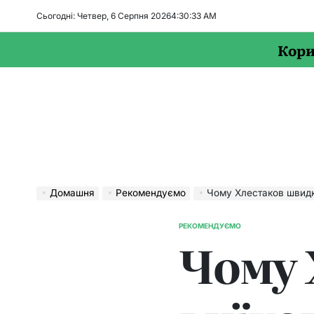
Перейти
Сьогодні: Четвер, 6 Серпня 2026
4
:
30
:
34
AM
до
вмісту
Кори
Домашня
Рекомендуємо
Чому Хлестаков швидко
РЕКОМЕНДУЄМО
ОПУБЛІКУВАТИ
Чому 
У