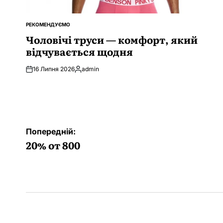
РЕКОМЕНДУЄМО
ОПУБЛІКУВАТИ
У
Чоловічі труси — комфорт, який
відчувається щодня
16 Липня 2026
admin
Опубліковано
Навігація
Попередній:
записів
20% от 800