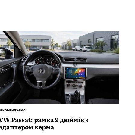
РЕКОМЕНДУЄМО
ОПУБЛІКУВАТИ
У
VW Passat: рамка 9 дюймів з
адаптером керма