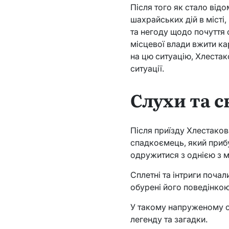
Після того як стало ві
шахрайських дій в місті,
та негоду щодо почуття 
місцевої влади вжити ка
на цю ситуацію, Хлестак
ситуації.
Слухи та 
Після приїзду Хлестаков
спадкоємець, який прибу
одружитися з однією з м
Сплетні та інтриги поча
обурені його поведінкою
У такому напруженому с
легенду та загадки.