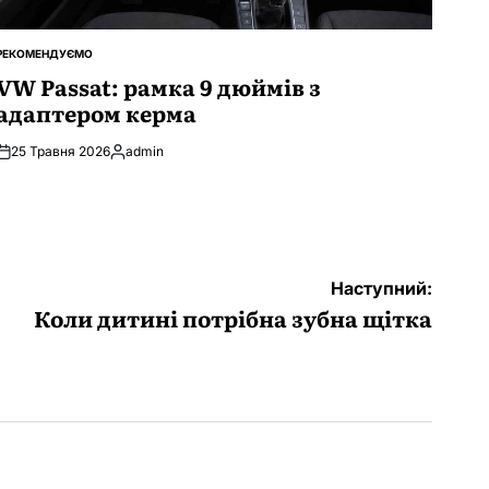
РЕКОМЕНДУЄМО
ОПУБЛІКУВАТИ
У
VW Passat: рамка 9 дюймів з
адаптером керма
25 Травня 2026
admin
Опубліковано
Наступний:
Коли дитині потрібна зубна щітка