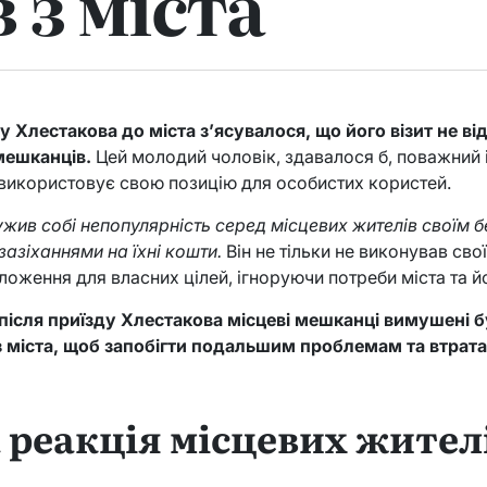
 з міста
у Хлестакова до міста з’ясувалося, що його візит не в
мешканців.
Цей молодий чоловік, здавалося б, поважний 
 використовує свою позицію для особистих користей.
жив собі непопулярність серед місцевих жителів своїм 
зазіханнями на їхні кошти.
Він не тільки не виконував свої
оження для власних цілей, ігноруючи потреби міста та й
після приїзду Хлестакова місцеві мешканці вимушені 
з міста, щоб запобігти подальшим проблемам та втрата
 реакція місцевих жител