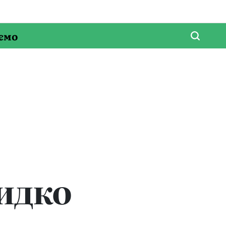
ємо
идко