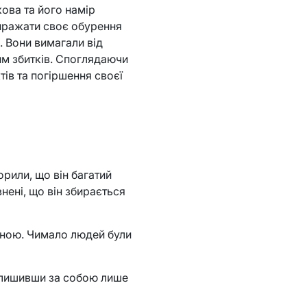
ова та його намір
 виражати своє обурення
. Вони вимагали від
им збитків. Споглядаючи
ів та погіршення своєї
орили, що він багатий
нені, що він збирається
роною. Чимало людей були
алишивши за собою лише