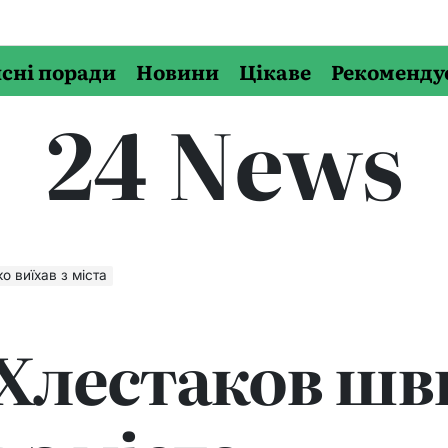
сні поради
Новини
Цікаве
Рекоменду
24 News
 виїхав з міста
Хлестаков шв