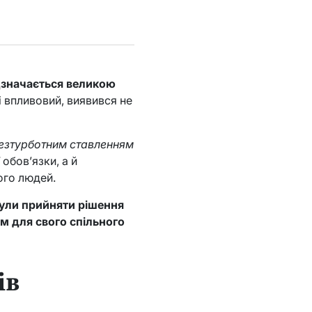
ідзначається великою
і впливовий, виявився не
безтурботним ставленням
 обов’язки, а й
ого людей.
були прийняти рішення
м для свого спільного
ів