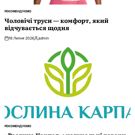
РЕКОМЕНДУЄМО
ОПУБЛІКУВАТИ
У
Чоловічі труси — комфорт, який
відчувається щодня
16 Липня 2026
admin
Опубліковано
РЕКОМЕНДУЄМО
ОПУБЛІКУВАТИ
У
«Рослина Карпат»: натуральні товари