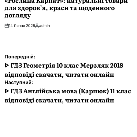
для здоров’я, краси та щоденного
догляду
14 Липня 2026
admin
Опубліковано
Навігація
Попередній:
записів
ᐈ ГДЗ Геометрія 10 клас Мерзляк 2018
відповіді скачати, читати онлайн
Наступний:
ᐈ ГДЗ Англійська мова (Карпюк) 11 клас
відповіді скачати, читати онлайн