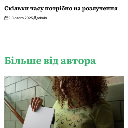
ОПУБЛІКУВАТИ
У
Скільки часу потрібно на розлучення
2 Лютого 2025
admin
Опубліковано
Більше від автора