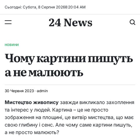
Перейти
Сьогодні: Субота, 8 Серпня 2026
8
:
20
:
05
AM
до
24 News
вмісту
НОВИНИ
ОПУБЛІКУВАТИ
Чому картини пишуть
У
а не малюють
30 Червня 2023
admin
Мистецтво живопису
завжди викликало захоплення
та інтерес у людей. Картина – це не просто
зображення на площині, це витвір мистецтва, що має
свою глибину і сенс. Але чому саме картини пишуть,
а не просто малюють?