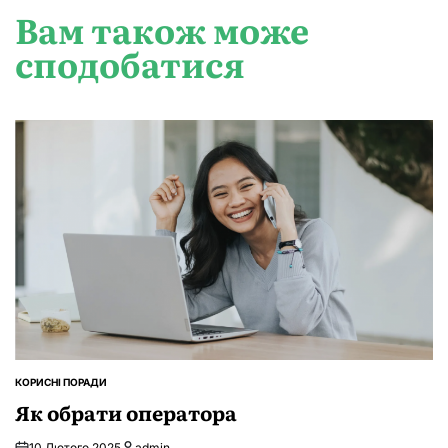
Вам також може
сподобатися
КОРИСНІ ПОРАДИ
ОПУБЛІКУВАТИ
У
Як обрати оператора
10 Лютого 2025
admin