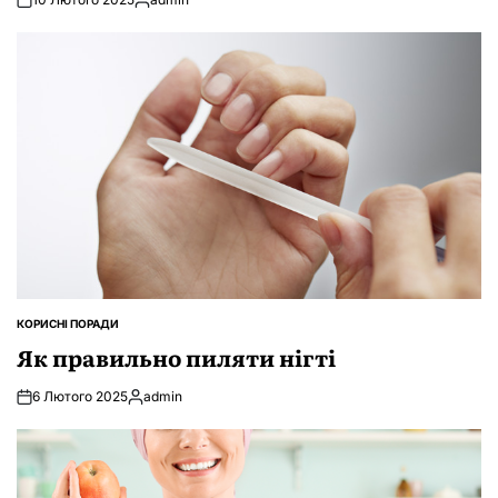
Опубліковано
КОРИСНІ ПОРАДИ
ОПУБЛІКУВАТИ
У
Як правильно пиляти нігті
6 Лютого 2025
admin
Опубліковано