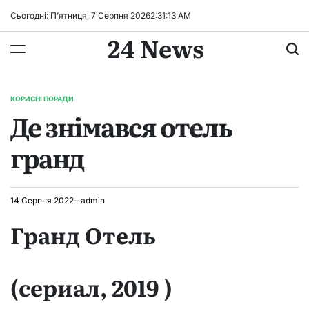
Перейти
Сьогодні: П’ятниця, 7 Серпня 2026
2
:
31
:
14
AM
до
24 News
вмісту
КОРИСНІ ПОРАДИ
ОПУБЛІКУВАТИ
Де знімався отель
У
гранд
14 Серпня 2022
admin
Гранд Отель
(сериал, 2019 )