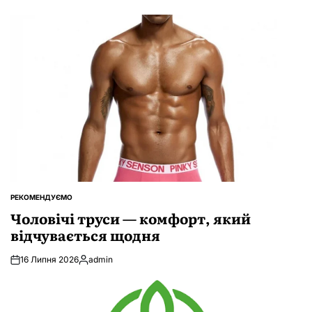
РЕКОМЕНДУЄМО
ОПУБЛІКУВАТИ
У
Чоловічі труси — комфорт, який
відчувається щодня
16 Липня 2026
admin
Опубліковано