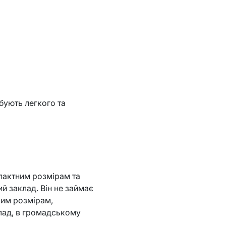
бують легкого та
мпактним розмірам та
й заклад. Він не займає
ким розмірам,
лад, в громадському