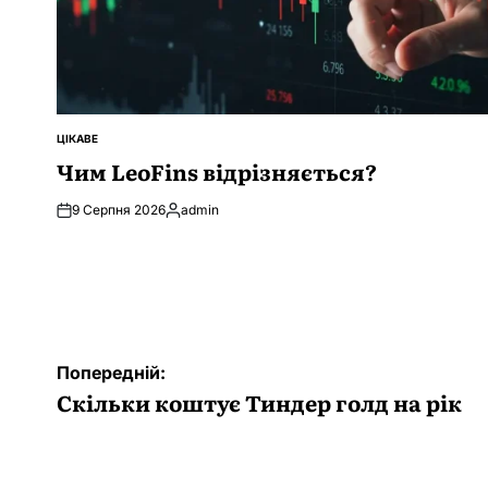
ЦІКАВЕ
ОПУБЛІКУВАТИ
У
Чим LeoFins відрізняється?
9 Серпня 2026
admin
Опубліковано
Навігація
Попередній:
записів
Скільки коштує Тиндер голд на рік