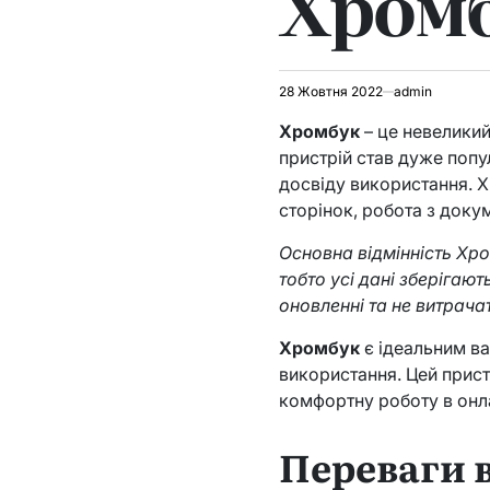
Хром
28 Жовтня 2022
admin
Хромбук
– це невеликий
пристрій став дуже попу
досвіду використання. Х
сторінок, робота з доку
Основна відмінність Хро
тобто усі дані зберігаю
оновленні та не витрача
Хромбук
є ідеальним ва
використання. Цей прис
комфортну роботу в онл
Переваги 