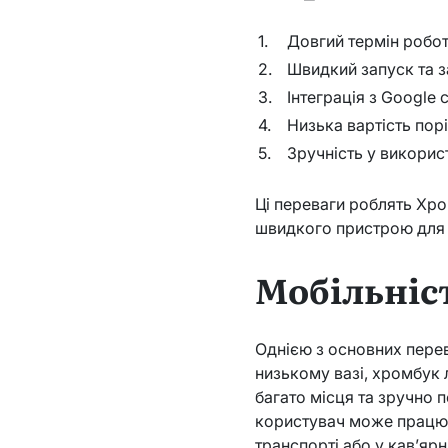
1.
Довгий термін робот
2.
Швидкий запуск та 
3.
Інтеграція з Google
4.
Низька вартість пор
5.
Зручність у викорис
Ці переваги роблять Хр
швидкого пристрою для в
Мобільніст
Однією з основних перев
низькому вазі, хромбук 
багато місця та зручно 
користувач може працюв
транспорті або у кав’ярні