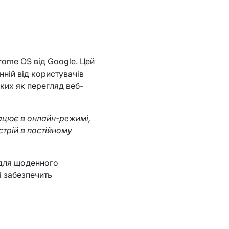
rome OS від Google. Цей
нній від користувачів
ких як перегляд веб-
рацює в онлайн-режимі,
стрій в постійному
 для щоденного
і забезпечить