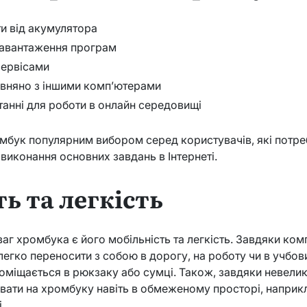
и від акумулятора
завантаження програм
 сервісами
івняно з іншими комп’ютерами
танні для роботи в онлайн середовищі
омбук популярним вибором серед користувачів, які потре
иконання основних завдань в Інтернеті.
ь та легкість
аг хромбука є його мобільність та легкість. Завдяки ко
легко переносити з собою в дорогу, на роботу чи в учбови
поміщається в рюкзаку або сумці. Також, завдяки невели
ати на хромбуку навіть в обмеженому просторі, наприк
.