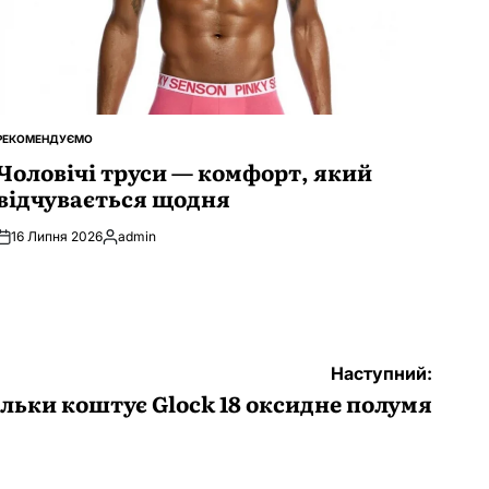
РЕКОМЕНДУЄМО
ОПУБЛІКУВАТИ
У
Чоловічі труси — комфорт, який
відчувається щодня
16 Липня 2026
admin
Опубліковано
Наступний:
льки коштує Glock 18 оксидне полумя