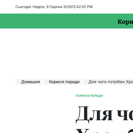
Перейти
Сьогодні: Неділя, 9 Серпня 2026
12
:
42
:
21
PM
до
вмісту
Кори
Домашня
Корисні поради
Для чого потрібен Хр
КОРИСНІ ПОРАДИ
ОПУБЛІКУВАТИ
Для ч
У