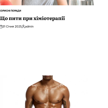
КОРИСНІ ПОРАДИ
ОПУБЛІКУВАТИ
У
Що пити при хіміотерапії
31 Січня 2025
admin
Опубліковано