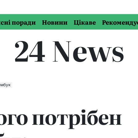
сні поради
Новини
Цікаве
Рекоменду
24 News
омбук
ого потрібен