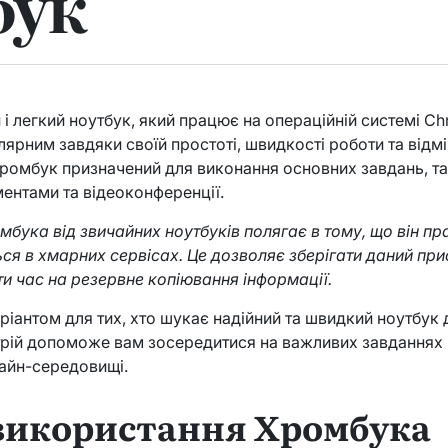
бук
 і легкий ноутбук, який працює на операційній системі Ch
лярним завдяки своїй простоті, швидкості роботи та відмі
ромбук призначений для виконання основних завдань, та
ментами та відеоконференції.
мбука від звичайних ноутбуків полягає в тому, що він п
ться в хмарних сервісах. Це дозволяє зберігати даний при
ти час на резервне копіювання інформації.
ріантом для тих, хто шукає надійний та швидкий ноутбук
трій допоможе вам зосередитися на важливих завданнях 
айн-середовищі.
використання Хромбука