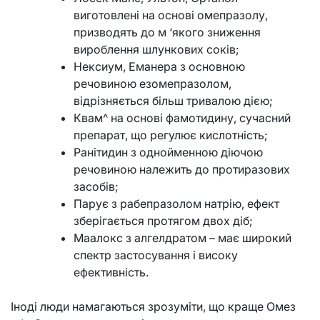
виготовлені на основі омепразолу,
призводять до м ‘якого зниження
вироблення шлункових соків;
Нексиум, Еманера з основною
речовиною езомепразолом,
відрізняється більш тривалою дією;
Квам^ на основі фамотидину, сучасний
препарат, що регулює кислотність;
Ранітидин з однойменною діючою
речовиною належить до протиразових
засобів;
Парує з рабепразолом натрію, ефект
зберігається протягом двох діб;
Маалокс з алгелдратом – має широкий
спектр застосування і високу
ефективність.
Іноді люди намагаються зрозуміти, що краще Омез