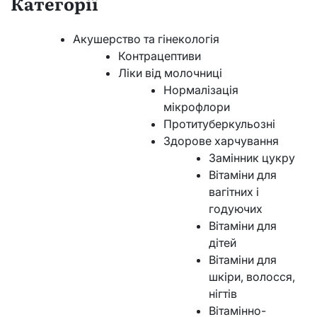
Категорії
Акушерство та гінекологія
Контрацептиви
Ліки від молочниці
Нормалізація
мікрофлори
Протитуберкульозні
Здорове харчування
Замінник цукру
Вітаміни для
вагітних і
годуючих
Вітаміни для
дітей
Вітаміни для
шкіри, волосся,
нігтів
Вітамінно-