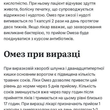
кислотністю. При ньому пацієнт відчуває здуття
живота, болісну печатку, що супроводжується
відрижкою і нудотою. Омез при зжозі і нудоті
випивається по 1 капсулі 2 рази на день протягом
двох тижнів. Якщо лікар вважає, що захворювання
викликане бактерією, то прийом Омеза буде
поєднуватися з курсом антибіотиків.
Омез при виразці
При виразковій хворобі шлунка і дванадцятипертної
кишки основним ворогом є підвищена кількість
травних соків. Ліки Омез дозволяє привести цей
рівень до норми через 5 днів прийому. Кількість
соків зменшується вже через пару годин після
прийняття ліків і тримається на цьому рівні близько
17 годин. При виразці лікарі призначають прийом 1
капсули з омепразолом раз на день протягом 1-2