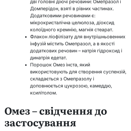
дві головні діючі речовини: Омепразол і
Домперідон, взяті в рівних частинах.
Додатковими речовинами є:
мікрокристалічна целюлоза, діоксид
колоїдного кремнію, магнія стеарат.
Флакон ліофілізату для внутрішньовенних
інфузій містить Омепразол, а в якості
додаткових речовин – натрія гідроксид і
динатрія едетат.
Порошок Омез інста, який
використовують для створення суспензій,
складається з Омепразолу і
доповнюється цукрозою, камеддю,
ксилітолом.
Омез – свідчення до
застосування