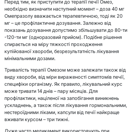
Перед тим, як приступити до терапії печії Омез,
необхідно визначити наступний момент – доза 40 мг
Омепразолу вважається терапевтичною, тоді як 20
мг – це профілактичне дозування. Залежно від
показань дозування допустимо збільшувати до 80-ти
-120-ти мг (одноразовий прийом). Подібне рішення
спирається на міру тяжкості проходження
купійованої хвороби, безрезультатність лікування
мінімальними дозами.
Тривалість терапії Омезом може залежати також від
виду хвороби, від міри вираженості симптомів печії,
специфіки організму. Як правило, лікувальний курс
може тривати 14 днів – пару місяців. Для
профілактики, націленої на запобігання виникнень
ускладнень, а також після лікування гормональними,
нестероїдними ліками, капсули від печії найкраще
вживати курсом – три тижні.
Дуже часто медикамент використовують при