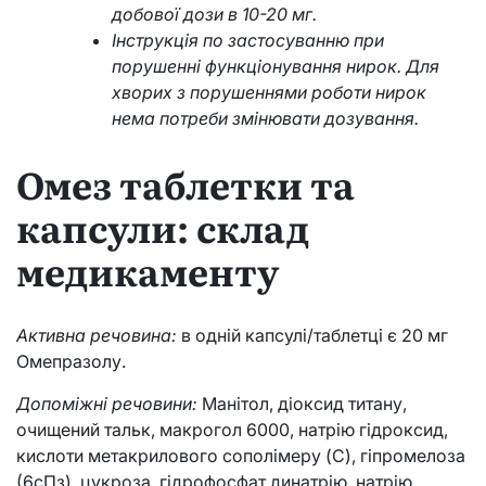
добової дози в 10-20 мг.
Інструкція по застосуванню при
порушенні функціонування нирок. Для
хворих з порушеннями роботи нирок
нема потреби змінювати дозування.
Омез таблетки та
капсули: склад
медикаменту
Активна речовина:
в одній капсулі/таблетці є 20 мг
Омепразолу.
Допоміжні речовини:
Манітол, діоксид титану,
очищений тальк, макрогол 6000, натрію гідроксид,
кислоти метакрилового сополімеру (С), гіпромелоза
(6сПз), цукроза, гідрофосфат динатрію, натрію