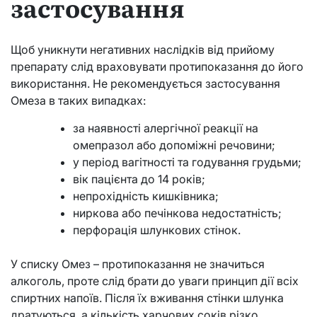
застосування
Щоб уникнути негативних наслідків від прийому
препарату слід враховувати протипоказання до його
використання. Не рекомендується застосування
Омеза в таких випадках:
за наявності алергічної реакції на
омепразол або допоміжні речовини;
у період вагітності та годування грудьми;
вік пацієнта до 14 років;
непрохідність кишківника;
ниркова або печінкова недостатність;
перфорація шлункових стінок.
У списку Омез – протипоказання не значиться
алкоголь, проте слід брати до уваги принцип дії всіх
спиртних напоїв. Після їх вживання стінки шлунка
дратуються, а кількість харчових соків різко