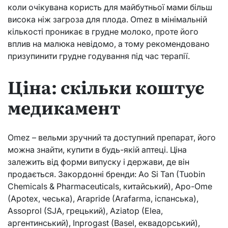
коли очікувана користь для майбутньої мами більш
висока ніж загроза для плода. Omez в мінімальній
кількості проникає в грудне молоко, проте його
вплив на малюка невідомо, а тому рекомендовано
призупинити грудне годування під час терапії.
Ціна: скільки коштує
медикамент
Omez – вельми зручний та доступний препарат, його
можна знайти, купити в будь-якій аптеці. Ціна
залежить від форми випуску і держави, де він
продається. Закордонні бренди: Ao Si Tan (Tuobin
Chemicals & Pharmaceuticals, китайський), Apo-Ome
(Apotex, чеська), Arapride (Arafarma, іспанська),
Assoprol (SJA, грецький), Aziatop (Elea,
аргентинський), Inprogast (Basel, еквадорський),