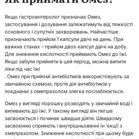
Якщо гастроентеролог призначає Омез,
застосування і дозування залежатимуть від тяжкості
основного і супутніх захворювань. Найчастіше
призначають прийом 1 капсули двічі на день. При
важких станах – прийом двох капсул двічі на добу.
Для зниження кислотності приймають Омез до їжі.
Якщо забули прийняти в цей період, можна випити
ліки під час їжі
. Омез при прийомі антибіотиків використовують за
звичайною схемою, проте дія антибіотиків у
поєднанні з омепразолом злегка послаблюється.
Омез у вигляді порошку розводять у звичайній воді і
випивають до їжі. У такому вигляді він легше
засвоюється і починає швидше діяти. Швидкому
засвоєнню сприяють і внутрішньовенні ін ‘єкції з
омепразолом. Зниження кислотності при цьому буде