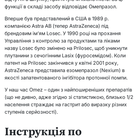
функції в складі засобу відповідає Омепразол.
Вперше був представлений в США в 1989 р.
компанією Astra AB (тепер AstraZeneca) під
брендовим ім’ям Losec. У 1990 році на прохання
Управління з контролю за продуктами та ліками
назву Losec було змінено на Prilosec, щоб уникнути
плутанини з сечогінним Lasix (фуросемідом). Коли
патент на Prilosec закінчився у квітні 2001 року,
AstraZeneca представила езомепразол (Nexium) в
якості запатентованого інгібітора протонної помпи.
У наш час Omez – один з найпоширеніших препаратів
(що не дивно, адже згідно зі статистикою, близько 1/2
населення страждає на гастрит або виразку різних
ступенів серйозності).
Інструкція по