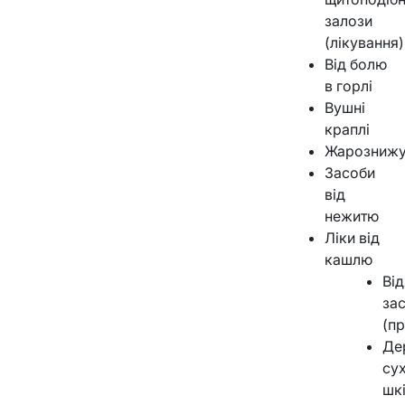
залози
(лікування)
Від болю
в горлі
Вушні
краплі
Жарознижу
Засоби
від
нежитю
Ліки від
кашлю
Ві
за
(п
Де
сух
шкі