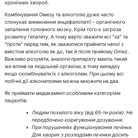
хронічних хвороб.
Комбінування Омезу та алкоголю дуже часто
спонукає виникнення енцефалопатії – органічного
запалення головного мозку. Крім того є загроза
розвитку гепатиту. А тому варто зважити всі “за” та
“проти” перед тим, як зважитися прийняти напої з
вмістом алкоголю як до, так й після прийому Omez.
Важливо розуміти, аналоги препарату мають такий
же вплив на людський організм, в тому випадку
якщо cкомбінувати їх з алкоголем. При цьому всі
побічні дії алконапоями можна множити на два.
Як приймати медикамент особливим категоріям
пацієнтів:
Людям похилого віку (від 65-ти років). Не
передбачено коригування дозування.
При порушеннях функціонування печінки.
Для хворих з розладами печінки досить