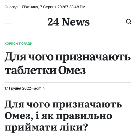
Перейти
Сьогодні: П’ятниця, 7 Серпня 2026
7
:
38
:
49
PM
до
24 News
вмісту
КОРИСНІ ПОРАДИ
ОПУБЛІКУВАТИ
Для чого призначають
У
таблетки Омез
17 Грудня 2022
admin
Для чого призначають
Омез, і як правильно
приймати ліки?