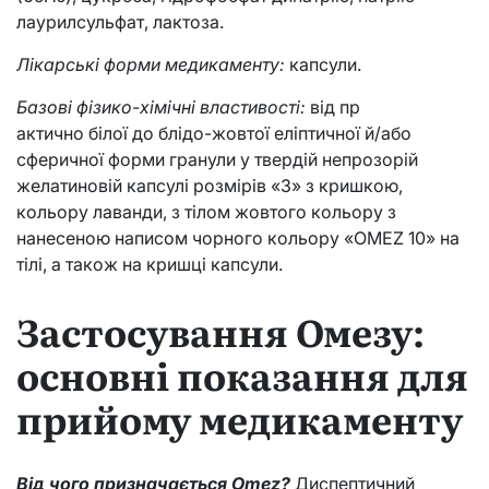
лаурилсульфат, лактоза.
Лікарські форми медикаменту:
капсули.
Базові фізико-хімічні властивості:
від пр
актично білої до блідо-жовтої еліптичної й/або
сферичної форми гранули у твердій непрозорій
желатиновій капсулі розмірів «3» з кришкою,
кольору лаванди, з тілом жовтого кольору з
нанесеною написом чорного кольору «OMEZ 10» на
тілі, а також на кришці капсули.
Застосування Омезу:
основні показання для
прийому медикаменту
Від чого призначається Omez?
Диспептичний