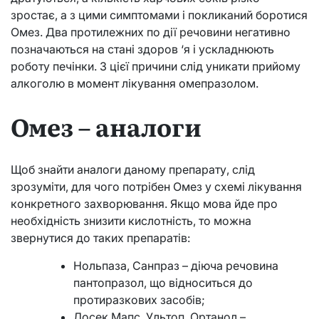
зростає, а з цими симптомами і покликаний боротися
Омез. Два протилежних по дії речовини негативно
позначаються на стані здоров ‘я і ускладнюють
роботу печінки. З цієї причини слід уникати прийому
алкоголю в момент лікування омепразолом.
Омез – аналоги
Щоб знайти аналоги даному препарату, слід
зрозуміти, для чого потрібен Омез у схемі лікування
конкретного захворювання. Якщо мова йде про
необхідність знизити кислотність, то можна
звернутися до таких препаратів:
Нольпаза, Санпраз – діюча речовина
пантопразол, що відноситься до
протиразкових засобів;
Лосек Мапс, Ультоп, Ортанол –