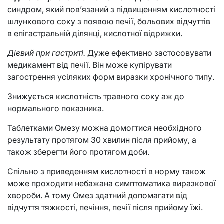
синдром, який пов’язаний з підвищенням кислотності
шлункового соку з появою печії, больових відчуттів
в епігастральній ділянці, кислотної відрижки.
Дієвий при гастриті.
Дуже ефективно застосовувати
медикамент від печії. Він може купірувати
загострення усіляких форм виразки хронічного типу.
Знижується кислотність травного соку аж до
нормального показника.
Таблетками Омезу можна домогтися необхідного
результату протягом 30 хвилин після прийому, а
також зберегти його протягом доби.
Спільно з приведенням кислотності в норму також
може проходити небажана симптоматика виразкової
хвороби. А тому Омез здатний допомагати від
відчуття тяжкості, печіння, печії після прийому їжі.