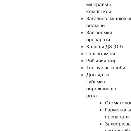
мінеральні
комплекси
Загальнозміцнююч
вітаміни
Залізовмісні
препарати
Кальцій Д3 (D3)
Полівітаміни
Риб’ячий жир
Тонізуючі засоби
Догляд за
зубами і
порожниною
рота
Стоматолог
Гормональ
препарати
Захворюва
щитоподібн