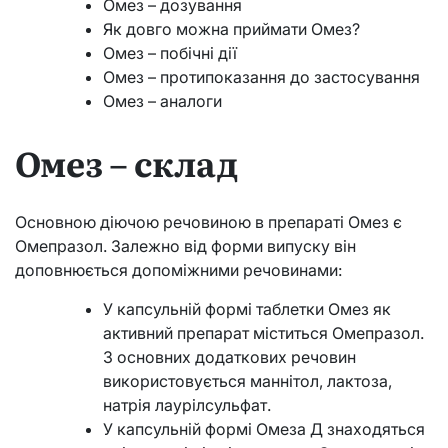
Омез – дозування
Як довго можна приймати Омез?
Омез – побічні дії
Омез – протипоказання до застосування
Омез – аналоги
Омез – склад
Основною діючою речовиною в препараті Омез є
Омепразол. Залежно від форми випуску він
доповнюється допоміжними речовинами:
У капсульній формі таблетки Омез як
активний препарат міститься Омепразол.
З основних додаткових речовин
використовується маннітол, лактоза,
натрія лаурілсульфат.
У капсульній формі Омеза Д знаходяться