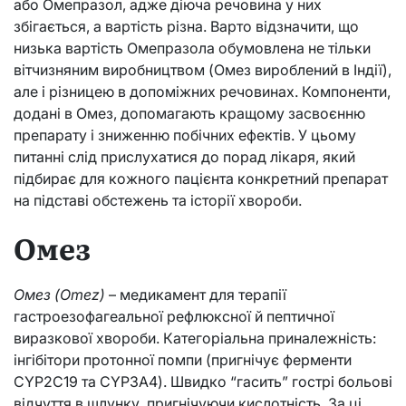
або Омепразол, адже діюча речовина у них
збігається, а вартість різна. Варто відзначити, що
низька вартість Омепразола обумовлена не тільки
вітчизняним виробництвом (Омез вироблений в Індії),
але і різницею в допоміжних речовинах. Компоненти,
додані в Омез, допомагають кращому засвоєнню
препарату і зниженню побічних ефектів. У цьому
питанні слід прислухатися до порад лікаря, який
підбирає для кожного пацієнта конкретний препарат
на підставі обстежень та історії хвороби.
Омез
Омез (Omez)
– медикамент для терапії
гастроезофагеальної рефлюксної й пептичної
виразкової хвороби. Категоріальна приналежність:
інгібітори протонної помпи (пригнічує ферменти
CYP2C19 та CYP3A4). Швидко “гасить” гострі больові
відчуття в шлунку, пригнічуючи кислотність. За ці