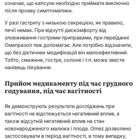
означає, що капсули необхідно приймати виключно
після прояву симптоматики.
У разі гастриту з низькою секрецією, як правило,
печії немає. При відчутті дискомфорту від
зловживання гострими приправами, при переїданні
Омепразол теж допомагає. Але потрібно відзначити,
що без дієтичних модифікацій він малоефективний.
Тобто, смажене, гостре, солоне і т.п. може звести
нанівець лікування.
Прийом медикаменту під час грудного
годування, під час вагітності
Як демонструють результати досліджень при
вагітності не відстежується негативний вплив, а
також відсутній негативний вплив на стан
новонародженого малюка і плода. Omez дозволено
застосовувати в період вагітності, в тому випадку,