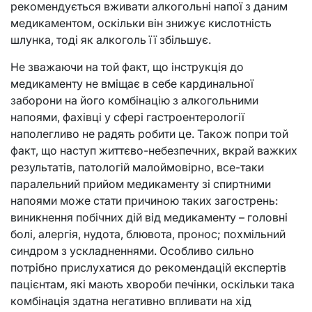
рекомендується вживати алкогольні напої з даним
медикаментом, оскільки він знижує кислотність
шлунка, тоді як алкоголь її збільшує.
Не зважаючи на той факт, що інструкція до
медикаменту не вміщає в себе кардинальної
заборони на його комбінацію з алкогольними
напоями, фахівці у сфері гастроентерології
наполегливо не радять робити це. Також попри той
факт, що наступ життєво-небезпечних, вкрай важких
результатів, патологій малоймовірно, все-таки
паралельний прийом медикаменту зі спиртними
напоями може стати причиною таких загострень:
виникнення побічних дій від медикаменту – головні
болі, алергія, нудота, блювота, пронос; похмільний
синдром з ускладненнями. Особливо сильно
потрібно прислухатися до рекомендацій експертів
пацієнтам, які мають хвороби печінки, оскільки така
комбінація здатна негативно впливати на хід