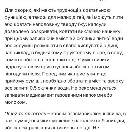
Для хворих, які мають труднощі з ковтальною
функцією, а також для малих дітей, які можуть пити
або ковтати наполовину тверду їжу: капсули
дозволено розкривати, ковтати виключно начинку,
при цьому запиваючи вміст 1/2 склянки питної води
або ж суміш розмішати в слабо кислуватій рідині,
наприклад, в будь-якому фруктовому пюре, в соку,
компоті або ж в несолоній воді. Суміш випити
відразу ж після приготування або ж протягом
півгодини після. Перед тим як приступити до
прийому суміші, необхідно збовтати вміст та зверху
все запити 0,5 склянки води. Не рекомендується
запивати медикамент газованими напоями або
молоком.
Omez та алкоголь
– зовсім взаємовиключні явища, в
разі суміщення яких можливе настання побічних дій,
або ж нейтралізація антикислотної дії. Не