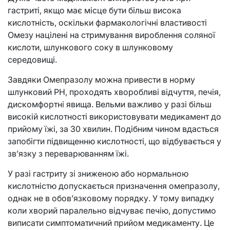
гастриті, якщо має місце бути більш висока
кислотність, оскільки фармакологічні властивості
Омезу націлені на стримування вироблення соляної
кислоти, шлункового соку в шлунковому
середовищі.
Завдяки Омепразолу можна привести в норму
шлунковий РН, проходять хворобливі відчуття, печія,
дискомфортні явища. Вельми важливо у разі більш
високій кислотності використовувати медикамент до
прийому їжі, за 30 хвилин. Подібним чином вдасться
запобігти підвищенню кислотності, що відбувається у
зв’язку з переварюванням їжі.
У разі гастриту зі зниженою або нормальною
кислотністю допускається призначення омепразолу,
однак не в обов’язковому порядку. У тому випадку
коли хворий паралельно відчуває печію, допустимо
виписати симптоматичний прийом медикаменту. Це