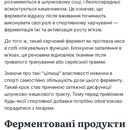
розчиняються в шлунковому соці, і безпосередньо
всмоктуються кишечником. Це означає, що
ферменти відразу після вживання починають
виконувати свої ролі в спортивному харчуванні —
ферментація їжі та активізація росту м’язів.
До того ж, такий харчовий фермент як протеаза несе
в собі «лікувальну» функцію. Блокуючи запалення в
м’язах, ця речовина відновлює тканини після
тривалого тренування або серйозної травми.
Знаючи про такі “цілющі” властивості новачки в
спорті самостійно збільшують дози цього ферменту.
Такий крок стає причиною затяжної дисфункції
шлунково-кишкового тракту. Тому перед прийомом
будь-якої спортивної добавки потрібно обов’язково
порадитися з лікарем.
Ферментовані продукти