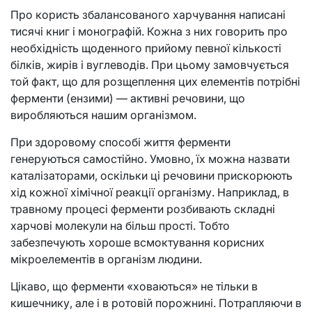
Про користь збалансованого харчування написані
тисячі книг і монографій. Кожна з них говорить про
необхідність щоденного прийому певної кількості
білків, жирів і вуглеводів. При цьому замовчується
той факт, що для розщеплення цих елементів потрібні
ферменти (ензими) — активні речовини, що
виробляються нашим організмом.
При здоровому способі життя ферменти
генеруються самостійно. Умовно, їх можна назвати
каталізаторами, оскільки ці речовини прискорюють
хід кожної хімічної реакції організму. Наприклад, в
травному процесі ферменти розбивають складні
харчові молекули на більш прості. Тобто
забезпечують хороше всмоктування корисних
мікроелементів в організм людини.
Цікаво, що ферменти «ховаються» не тільки в
кишечнику, але і в ротовій порожнині. Потрапляючи в