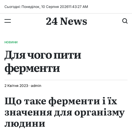
Перейти
Сьогодні: Понеділок, 10 Серпня 2026
11
:
43
:
29
AM
до
24 News
вмісту
НОВИНИ
ОПУБЛІКУВАТИ
Для чого пити
У
ферменти
2 Квітня 2023
admin
Що таке ферменти і їх
значення для організму
людини