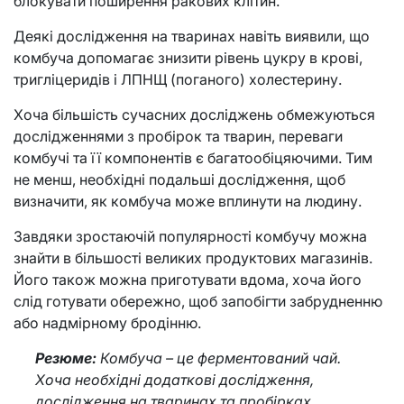
блокувати поширення ракових клітин.
Деякі дослідження на тваринах навіть виявили, що
комбуча допомагає знизити рівень цукру в крові,
тригліцеридів і ЛПНЩ (поганого) холестерину.
Хоча більшість сучасних досліджень обмежуються
дослідженнями з пробірок та тварин, переваги
комбучі та її компонентів є багатообіцяючими. Тим
не менш, необхідні подальші дослідження, щоб
визначити, як комбуча може вплинути на людину.
Завдяки зростаючій популярності комбучу можна
знайти в більшості великих продуктових магазинів.
Його також можна приготувати вдома, хоча його
слід готувати обережно, щоб запобігти забрудненню
або надмірному бродінню.
Резюме:
Комбуча – це ферментований чай.
Хоча необхідні додаткові дослідження,
дослідження на тваринах та пробірках