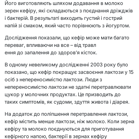
Його виготовляють шляхом додавання в молоко
зерен кефіру, які складаються з поєднання дріжджів
і бактерій. В результаті виходить густий і гострий
напій зі смаком, який часто порівнюють з йогуртом.
Дослідження показали, що кефір може мати багато
переваг, впливаючи на все – від травл
ення до запалення до здоров’я кісток.
В одному невеликому дослідженні 2003 року було
показано, що кефір покращує засвоєння лактози у 15
осіб з непереносимістю лактози. Люди з
непереносимістю лактози не здатні перетравлювати
цукор у молочних продуктах. Це призводить до
таких симптомів, як судоми, здуття живота і діарея.
На додаток до поліпшення перетравлення лактози,
кефір містить менше лактози, ніж молоко. Коли зерна
кефіру та молоко поєднуються для приготування
кефірного напою, бактерії в зернах кефіру