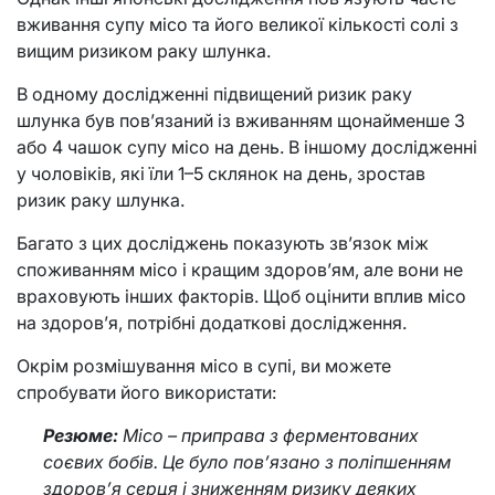
вживання супу місо та його великої кількості солі з
вищим ризиком раку шлунка.
В одному дослідженні підвищений ризик раку
шлунка був пов’язаний із вживанням щонайменше 3
або 4 чашок супу місо на день. В іншому дослідженні
у чоловіків, які їли 1–5 склянок на день, зростав
ризик раку шлунка.
Багато з цих досліджень показують зв’язок між
споживанням місо і кращим здоров’ям, але вони не
враховують інших факторів. Щоб оцінити вплив місо
на здоров’я, потрібні додаткові дослідження.
Окрім розмішування місо в супі, ви можете
спробувати його використати:
Резюме:
Місо – приправа з ферментованих
соєвих бобів. Це було пов’язано з поліпшенням
здоров’я серця і зниженням ризику деяких