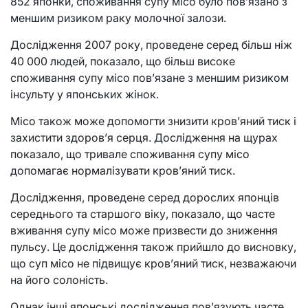
852 японки, споживання супу місо було пов’язано з
меншим ризиком раку молочної залози.
Дослідження 2007 року, проведене серед більш ніж
40 000 людей, показало, що більш високе
споживання супу місо пов’язане з меншим ризиком
інсульту у японських жінок.
Місо також може допомогти знизити кров’яний тиск і
захистити здоров’я серця. Дослідження на щурах
показало, що тривале споживання супу місо
допомагає нормалізувати кров’яний тиск.
Дослідження, проведене серед дорослих японців
середнього та старшого віку, показало, що часте
вживання супу місо може призвести до зниження
пульсу. Це дослідження також прийшло до висновку,
що суп місо не підвищує кров’яний тиск, незважаючи
на його солоність.
Однак інші японські дослідження пов’язують часте