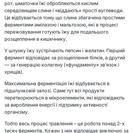
рот, шматочки їжі обробляються кислим
середовищем слини і «віддають» прості вуглеводи.
Це відбувається тому що слина збагачена простими
ферментами амілазою і мальтозою, які в процесі
пережовування готують їжу для подальшого
розщеплення в кишечнику.
У шлунку їжу зустрічають пепсин і желатин. Перший
фермент відповідає за розщеплення білків, а другий
— за генерацію колагену («фундаменту» зв’язок і
хрящів).
Максимальна ферментація їжі відбувається в
підшлунковій залозі. Саме тут всі продукти
перетворюються в мікроелементи, які відповідають
за вироблення енергії і підтримку активності
організму.
Тобто весь процес травлення – це робота понад 2-х
тисяч ферментів. Кожен з них відповідає виключно за