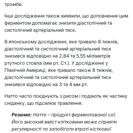
тромби.
Інші дослідження також виявили, що доповнення цим
ферментом допомагає знизити діастолічний та
систолічний артеріальний тиск.
В японському дослідженні, яке тривало 8 тижнів,
діастолічний та систолічний артеріальний тиск
знизився відповідно на 2,84 та 5,55 міліметрів
ртутного стовпа (мм рт. Ст.). У дослідженні у
Північній Америці, яке тривало також 8 тижнів,
діастолічний та систолічний артеріальний тиск
знизився відповідно на 3 та 4 мм рт.
Натто часто поєднують з рисом і подають як частину
сніданку, що підсилює травлення.
Резюме:
Натто – продукт ферментованої сої.
Його високий вміст клітковини може сприяти
регулярності та запобігати втраті кісткової