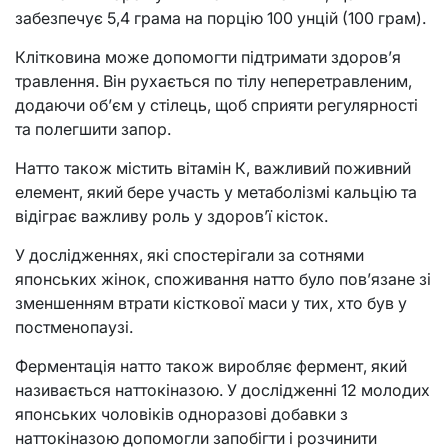
забезпечує 5,4 грама на порцію 100 унцій (100 грам).
Клітковина може допомогти підтримати здоров’я
травлення. Він рухається по тілу неперетравленим,
додаючи об’єм у стілець, щоб сприяти регулярності
та полегшити запор.
Натто також містить вітамін К, важливий поживний
елемент, який бере участь у метаболізмі кальцію та
відіграє важливу роль у здоров’ї кісток.
У дослідженнях, які спостерігали за сотнями
японських жінок, споживання натто було пов’язане зі
зменшенням втрати кісткової маси у тих, хто був у
постменопаузі.
Ферментація натто також виробляє фермент, який
називається наттокіназою. У дослідженні 12 молодих
японських чоловіків одноразові добавки з
наттокіназою допомогли запобігти і розчинити