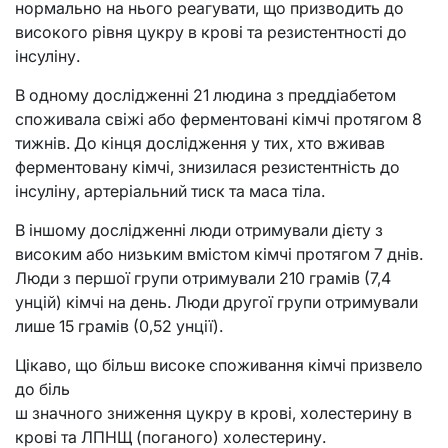
нормально на нього реагувати, що призводить до
високого рівня цукру в крові та резистентності до
інсуліну.
В одному дослідженні 21 людина з преддіабетом
споживала свіжі або ферментовані кімчі протягом 8
тижнів. До кінця дослідження у тих, хто вживав
ферментовану кімчі, знизилася резистентність до
інсуліну, артеріальний тиск та маса тіла.
В іншому дослідженні люди отримували дієту з
високим або низьким вмістом кімчі протягом 7 днів.
Люди з першої групи отримували 210 грамів (7,4
унцій) кімчі на день. Люди другої групи отримували
лише 15 грамів (0,52 унції).
Цікаво, що більш високе споживання кімчі призвело
до біль
ш значного зниження цукру в крові, холестерину в
крові та ЛПНЩ (поганого) холестерину.