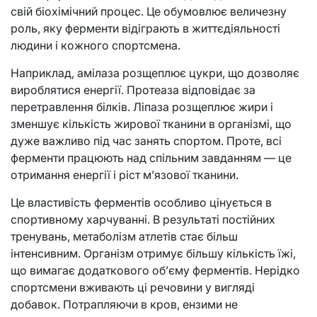
свій біохімічний процес. Це обумовлює величезну
роль, яку ферменти відіграють в життєдіяльності
людини і кожного спортсмена.
Наприклад, амілаза розщеплює цукри, що дозволяє
вироблятися енергії. Протеаза відповідає за
перетравлення білків. Ліпаза розщеплює жири і
зменшує кількість жирової тканини в організмі, що
дуже важливо під час занять спортом. Проте, всі
ферменти працюють над спільним завданням — це
отримання енергії і ріст м’язової тканини.
Це властивість ферментів особливо цінується в
спортивному харчуванні. В результаті постійних
тренувань, метаболізм атлетів стає більш
інтенсивним. Організм отримує більшу кількість їжі,
що вимагає додаткового об’єму ферментів. Нерідко
спортсмени вживають ці речовини у вигляді
добавок. Потрапляючи в кров, ензими не